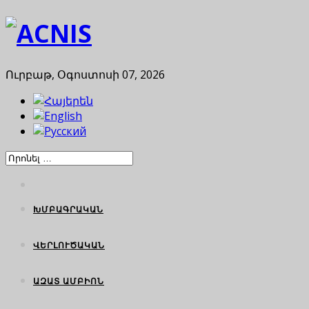
Ուրբաթ, Օգոստոսի 07, 2026
ԽՄԲԱԳՐԱԿԱՆ
ՎԵՐԼՈՒԾԱԿԱՆ
ԱԶԱՏ ԱՄԲԻՈՆ