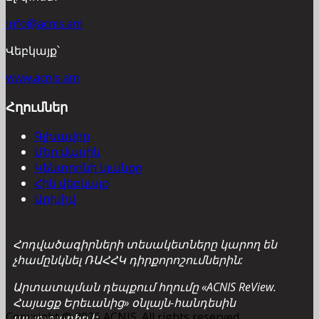
info@acnis.am
Վեբկայք՝
www.acnis.am
Հղումներ
Գլխավոր
Մեր մասին
Կենտրոնի կյանքը
Հին վեբկայք
Արխիվ
Հոդվածագիրների տեսակետները կարող են
չհամընկնել ՌԱՀՀԿ դիրքորոշումներին:
Արտատպման դեպքում հղումը «ACNIS ReView.
Հայացք Երեւանից» օնլայն-հանդեսին
Copyright © 2026 ACNIS. All rights reserved.
պարտադիր է: