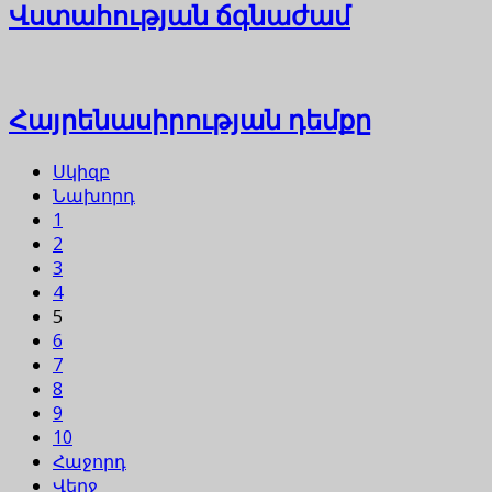
Վստահության ճգնաժամ
Հայրենասիրության դեմքը
Սկիզբ
Նախորդ
1
2
3
4
5
6
7
8
9
10
Հաջորդ
Վերջ