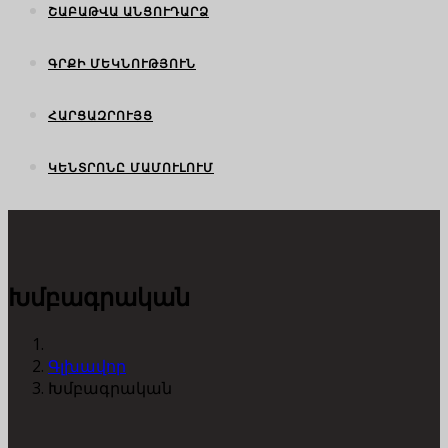
ՇԱԲԱԹՎԱ ԱՆՑՈՒԴԱՐՁ
ԳՐՔԻ ՄԵԿՆՈՒԹՅՈՒՆ
ՀԱՐՑԱԶՐՈՒՅՑ
ԿԵՆՏՐՈՆԸ ՄԱՄՈՒԼՈՒՄ
Խմբագրական
Գլխավոր
Խմբագրական