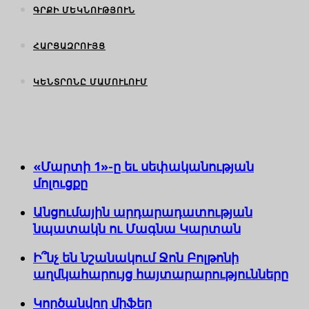
ԳՐՔԻ ՄԵԿՆՈՒԹՅՈՒՆ
ՀԱՐՑԱԶՐՈՒՅՑ
ԿԵՆՏՐՈՆԸ ՄԱՄՈՒԼՈՒՄ
«Մարտի 1»-ը եւ սեփականության
մոլուցքը
Անցումային արդարադատության
նպատակն ու Մագնա Կարտան
Ի՞նչ են նշանակում Ջոն Բոլթոնի
աղմկահարույց հայտարարությունները
Կործանվող միֆեր