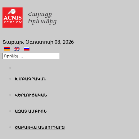
Շաբաթ, Օգոստոսի 08, 2026
ԽՄԲԱԳՐԱԿԱՆ
ՎԵՐԼՈՒԾԱԿԱՆ
ԱԶԱՏ ԱՄԲԻՈՆ
ՇԱԲԱԹՎԱ ԱՆՑՈՒԴԱՐՁ