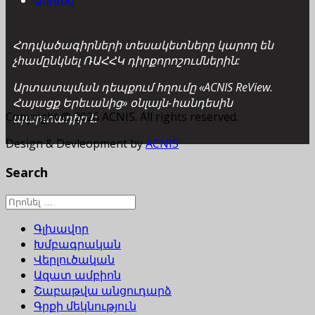
Արխիվ
Հոդվածագիրների տեսակետները կարող են
չհամընկնել ՌԱՀՀԿ դիրքորոշումներին:
Արտատպման դեպքում հղումը «ACNIS ReView.
Հայացք Երեւանից» օնլայն-հանդեսին
Copyright © 2026 ACNIS. All rights reserved.
պարտադիր է:
Design & Devleopment by
ACNIS
Search
Գլխավոր
Խմբագրական
Վերլուծական
Ազատ ամբիոն
Շաբաթվա անցուդարձ
Գրքի մեկնություն