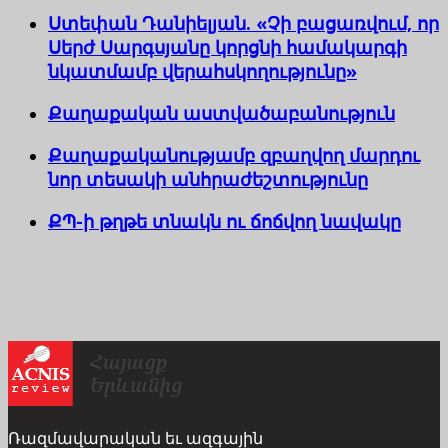
Ստեփան Դանիելյան. «Չի բացառվում, որ
Սերժ Սարգսյանը կորցնի համակարգի
նկատմամբ վերահսկողությունը»
Քաղաքական աստվածաբանություն
Քաղաքականությամբ զբաղվող մարդու
նոր տեսակի անհրաժեշտությունը
ՔՊ-ի թղթե տնակն ու ճոճվող նավակը
Ռազմավարական եւ ազգային