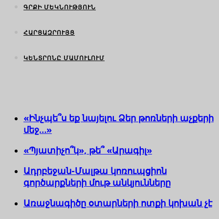
ԳՐՔԻ ՄԵԿՆՈՒԹՅՈՒՆ
ՀԱՐՑԱԶՐՈՒՅՑ
ԿԵՆՏՐՈՆԸ ՄԱՄՈՒԼՈՒՄ
«Ինչպե՞ս եք նայելու Ձեր թոռների աչքերի
մեջ…»
«Պյատիչո՞կ», թե՞ «Արագիլ»
Ադրբեջան-Մալթա կոռուպցիոն
գործարքների մութ անկյունները
Առաջնագիծը օտարների ոտքի կոխան չէ