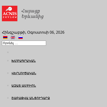
Հինգշաբթի, Օգոստոսի 06, 2026
ԽՄԲԱԳՐԱԿԱՆ
ՎԵՐԼՈՒԾԱԿԱՆ
ԱԶԱՏ ԱՄԲԻՈՆ
ՇԱԲԱԹՎԱ ԱՆՑՈՒԴԱՐՁ