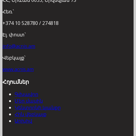
ՀՀ, Երևան 0033, Երզնկյան 75
Հեռ.՝
+374 10 528780 / 274818
Էլ. փոստ՝
info@acnis.am
Վեբկայք՝
www.acnis.am
Հղումներ
Գլխավոր
Մեր մասին
Կենտրոնի կյանքը
Հին վեբկայք
Արխիվ