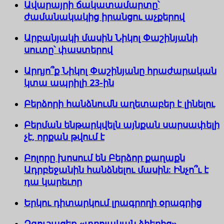
Ավարայրի ճակատամարտը՝
ժամանակակից իրանցու աչքերով
Արբանյակի մասին Նիկոլ Փաշինյանի
սուտը՝ փաստերով
Արդյո՞ք Նիկոլ Փաշինյանը հրաժարական
կտա ապրիլի 23-ին
Բերձորի հանձնումն աղետաբեր է լինելու
Բերման ենթարկվելն այնքան սարսափելի
չէ, որքան թվում է
Բոլորը խոսում են Բերձոր քաղաքն
Ադրբեջանին հանձնելու մասին: Ինչո՞ւ է
դա կարեւոր
Երկու դիտարկում լրագրողի օրագրից
Զգուշացեք «տրոյական ձիերից»