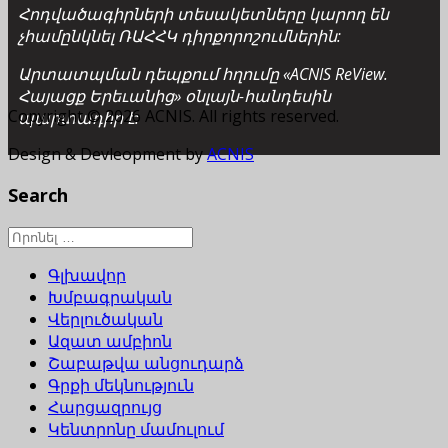
Հոդվածագիրների տեսակետները կարող են
չհամընկնել ՌԱՀՀԿ դիրքորոշումներին:
Արտատպման դեպքում հղումը «ACNIS ReView.
Հայացք Երեւանից» օնլայն-հանդեսին
Copyright © 2026 ACNIS. All rights reserved.
պարտադիր է:
Design & Devleopment by
ACNIS
Search
Գլխավոր
Խմբագրական
Վերլուծական
Ազատ ամբիոն
Շաբաթվա անցուդարձ
Գրքի մեկնություն
Հարցազրույց
Կենտրոնը մամուլում