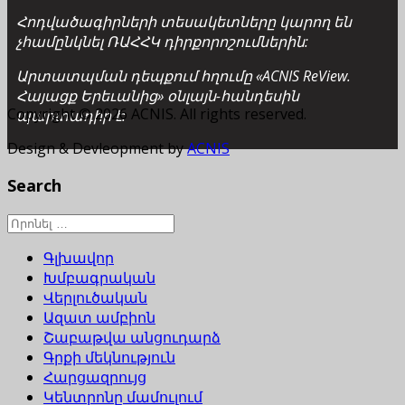
Հոդվածագիրների տեսակետները կարող են
չհամընկնել ՌԱՀՀԿ դիրքորոշումներին:
Արտատպման դեպքում հղումը «ACNIS ReView.
Հայացք Երեւանից» օնլայն-հանդեսին
Copyright © 2026 ACNIS. All rights reserved.
պարտադիր է:
Design & Devleopment by
ACNIS
Search
Գլխավոր
Խմբագրական
Վերլուծական
Ազատ ամբիոն
Շաբաթվա անցուդարձ
Գրքի մեկնություն
Հարցազրույց
Կենտրոնը մամուլում