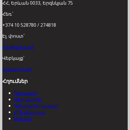
ՀՀ, Երևան 0033, Երզնկյան 75
Հեռ.՝
+374 10 528780 / 274818
Էլ. փոստ՝
info@acnis.am
Վեբկայք՝
www.acnis.am
Հղումներ
Գլխավոր
Մեր մասին
Կենտրոնի կյանքը
Հին վեբկայք
Արխիվ