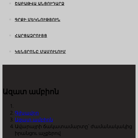
ՇԱԲԱԹՎԱ ԱՆՑՈՒԴԱՐՁ
ԳՐՔԻ ՄԵԿՆՈՒԹՅՈՒՆ
ՀԱՐՑԱԶՐՈՒՅՑ
ԿԵՆՏՐՈՆԸ ՄԱՄՈՒԼՈՒՄ
Ազատ ամբիոն
Գլխավոր
Ազատ ամբիոն
Ավարայրի ճակատամարտը՝ ժամանակակից
իրանցու աչքերով