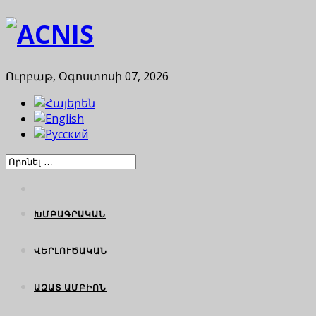
Ուրբաթ, Օգոստոսի 07, 2026
ԽՄԲԱԳՐԱԿԱՆ
ՎԵՐԼՈՒԾԱԿԱՆ
ԱԶԱՏ ԱՄԲԻՈՆ