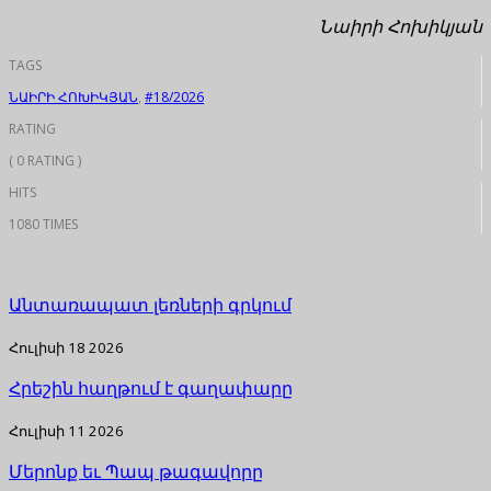
Նաիրի Հոխիկյան
TAGS
ՆԱԻՐԻ ՀՈԽԻԿՅԱՆ
,
#18/2026
RATING
( 0 RATING )
HITS
1080 TIMES
Անտառապատ լեռների գրկում
Հուլիսի 18 2026
Հրեշին հաղթում է գաղափարը
Հուլիսի 11 2026
Մերոնք եւ Պապ թագավորը