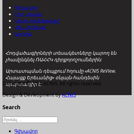
Գլխավոր
Մեր մասին
Կենտրոնի կյանքը
Հին վեբկայք
Արխիվ
Հոդվածագիրների տեսակետները կարող են
չհամընկնել ՌԱՀՀԿ դիրքորոշումներին:
Արտատպման դեպքում հղումը «ACNIS ReView.
Հայացք Երեւանից» օնլայն-հանդեսին
Copyright © 2026 ACNIS. All rights reserved.
պարտադիր է:
Design & Devleopment by
ACNIS
Search
Գլխավոր