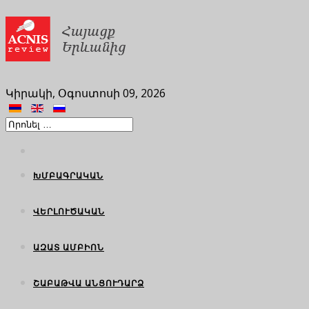
Կիրակի, Օգոստոսի 09, 2026
ԽՄԲԱԳՐԱԿԱՆ
ՎԵՐԼՈՒԾԱԿԱՆ
ԱԶԱՏ ԱՄԲԻՈՆ
ՇԱԲԱԹՎԱ ԱՆՑՈՒԴԱՐՁ