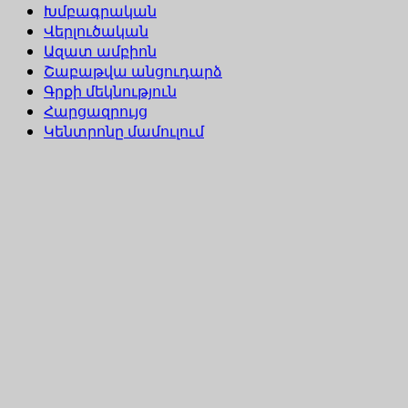
Խմբագրական
Վերլուծական
Ազատ ամբիոն
Շաբաթվա անցուդարձ
Գրքի մեկնություն
Հարցազրույց
Կենտրոնը մամուլում