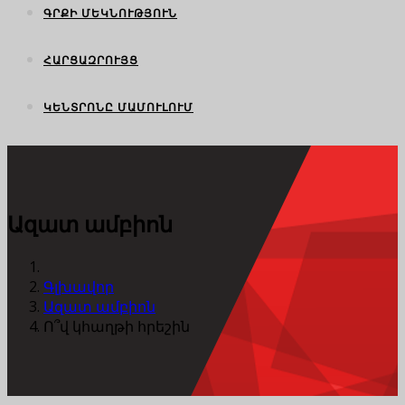
ԳՐՔԻ ՄԵԿՆՈՒԹՅՈՒՆ
ՀԱՐՑԱԶՐՈՒՅՑ
ԿԵՆՏՐՈՆԸ ՄԱՄՈՒԼՈՒՄ
Ազատ ամբիոն
Գլխավոր
Ազատ ամբիոն
Ո՞վ կհաղթի հրեշին