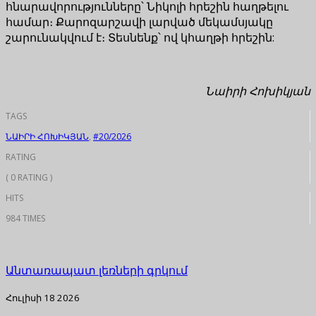
հնարավորությունները՝ Նիկոլի հրեշին հաղթելու
համար։ Քարոզարշավի լարված մեկամսյակը
շարունակվում է։ Տեսնենք՝ ով կհաղթի հրեշին:
Նաիրի Հոխիկյան
TAGS
ՆԱԻՐԻ ՀՈԽԻԿՅԱՆ
,
#20/2026
RATING
( 0 RATING )
HITS
984 TIMES
Անտառապատ լեռների գրկում
Հուլիսի 18 2026