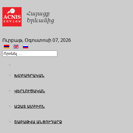
Ուրբաթ, Օգոստոսի 07, 2026
ԽՄԲԱԳՐԱԿԱՆ
ՎԵՐԼՈՒԾԱԿԱՆ
ԱԶԱՏ ԱՄԲԻՈՆ
ՇԱԲԱԹՎԱ ԱՆՑՈՒԴԱՐՁ