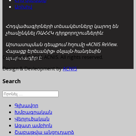
Հին վեբկայք
Արխիվ
Հոդվածագիրների տեսակետները կարող են
չհամընկնել ՌԱՀՀԿ դիրքորոշումներին:
Արտատպման դեպքում հղումը «ACNIS ReView.
Հայացք Երեւանից» օնլայն-հանդեսին
Copyright © 2026 ACNIS. All rights reserved.
պարտադիր է:
Design & Devleopment by
ACNIS
Search
Գլխավոր
Խմբագրական
Վերլուծական
Ազատ ամբիոն
Շաբաթվա անցուդարձ