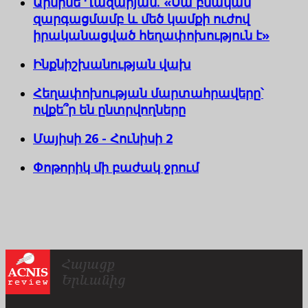
Արմինե Ղազարյան. «Սա բնական
զարգացմամբ և մեծ կամքի ուժով
իրականացված հեղափոխություն է»
Ինքնիշխանության վախ
Հեղափոխության մարտահրավերը՝
ովքե՞ր են ընտրվողները
Մայիսի 26 - Հունիսի 2
Փոթորիկ մի բաժակ ջրում