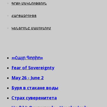
ԳՐՔԻ ՄԵԿՆՈՒԹՅՈՒՆ
ՀԱՐՑԱԶՐՈՒՅՑ
ԿԵՆՏՐՈՆԸ ՄԱՄՈՒԼՈՒՄ
«Հայր Գորիո»
Fear of Sovereignty
May 26 - June 2
Буря в стакане воды
Страх суверенитета