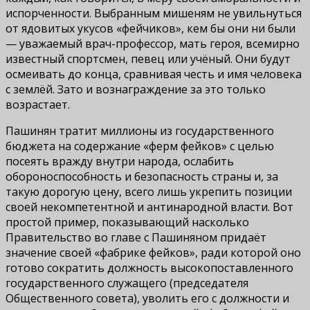
испорченности. Выбранным мишеням не увильнуться
от ядовитых укусов «фейчиков», кем бы они ни были
— уважаемый врач-профессор, мать героя, всемирно
известный спортсмен, певец или учёный. Они будут
осмеивать до конца, сравнивая честь и имя человека
с землёй. Зато и вознаграждение за это только
возрастает.
Пашинян тратит миллионы из государственного
бюджета на содержание «ферм фейков» с целью
посеять вражду внутри народа, ослабить
обороноспособность и безопасность страны и, за
такую дорогую цену, всего лишь укрепить позиции
своей некомпетентной и антинародной власти. Вот
простой пример, показывающий насколько
Правительство во главе с Пашиняном придаёт
значение своей «фабрике фейков», ради которой оно
готово сократить должность высокопоставленного
государственного служащего (председателя
Общественного совета), уволить его с должности и