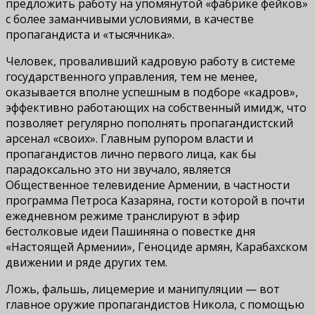
предложить работу на упомянутой «фабрике фейков»
с более заманчивыми условиями, в качестве
пропагандиста и «тысячника».
Человек, проваливший кадровую работу в системе
государственного управления, тем не менее,
оказывается вполне успешным в подборе «кадров»,
эффективно работающих на собственный имидж, что
позволяет регулярно пополнять пропагандистский
арсенал «своих». Главным рупором власти и
пропагандистов лично первого лица, как бы
парадоксально это ни звучало, является
Общественное телевидение Армении, в частности
программа Петроса Казаряна, гости которой в почти
ежедневном режиме транслируют в эфир
бестолковые идеи Пашиняна о повестке дня
«Настоящей Армении», Геноциде армян, Карабахском
движении и ряде других тем.
Ложь, фальшь, лицемерие и манипуляции — вот
главное оружие пропагандистов Никола, с помощью