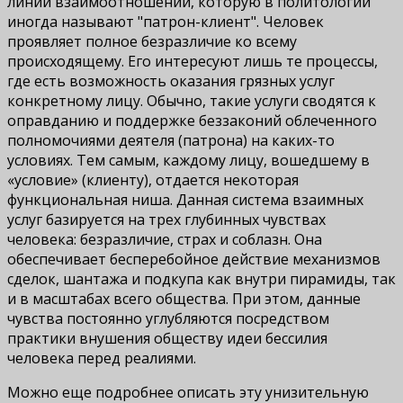
линии взаимоотношений, которую в политологии
иногда называют "патрон-клиент". Человек
проявляет полное безразличие ко всему
происходящему. Его интересуют лишь те процессы,
где есть возможность оказания грязных услуг
конкретному лицу. Обычно, такие услуги сводятся к
оправданию и поддержке беззаконий облеченного
полномочиями деятеля (патрона) на каких-то
условиях. Тем самым, каждому лицу, вошедшему в
«условие» (клиенту), отдается некоторая
функциональная ниша. Данная система взаимных
услуг базируется на трех глубинных чувствах
человека: безразличие, страх и соблазн. Она
обеспечивает бесперебойное действие механизмов
сделок, шантажа и подкупа как внутри пирамиды, так
и в масштабах всего общества. При этом, данные
чувства постоянно углубляются посредством
практики внушения обществу идеи бессилия
человека перед реалиями.
Можно еще подробнее описать эту унизительную