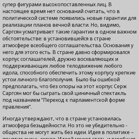
супер фигурами высокопоставленных лиц. В
настоящее время нет оснований считать, что в
политической системе появились новые гарантии для
реализации планов вечной власти. Но, видимо,
Саргсян усматривает такие гарантии в одном важном
обстоятельстве: в установившейся в стране
атмосфере всеобщего соглашательства. Основания у
него для этого есть. В стране давно сформировался
корпус соглашателей, дружно восхваляющих и
поддерживающих любое телодвижение любого
идола, способного обеспечить этому корпусу крепкие
устои личного благополучия. Было бы ошибкой
предполагать, что без опоры на этот корпус Серж
Саргсян мог бы сыграть свой циничный спектакль
под названием "Переход к парламентской форме
правления".
Иногда утверждают, что в стране установилась
атмосфера безыдейности. Но это не убедительно -
общества не могут жить без идеи. Идея в политике –
понятие очень емкое. Идеей может стать и всеобщая