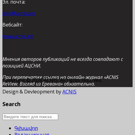
Эл. почта:
info@acnis.am
Вебсайт:
www.acnis.am
Мнения авторов публикаций не всегда совпадают с
позицией АЦСНИ.
При перепечатке ссылка на онлайн-журнал «ACNIS
Copyright © 2026 ACNIS. All rights reserved.
ReView: Взгляд из Еревана» обязательна.
Design & Devleopment by
ACNIS
Search
Գլխավոր
Редакционная