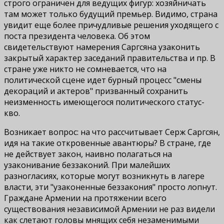
строго ограничен для ведущих фигур: хозяйничать
там может только будущий премьер. Видимо, страна
увидит еще более причудливые решения уходящего с
поста президента человека. Об этом
свидетельствуют намерения Саргсяна узаконить
закрытый характер заседаний правительства и пр. В
стране уже никто не сомневается, что на
политической сцене идет бурный процесс "смены
декораций и актеров" призванный сохранить
неизменность имеющегося политического статус-
кво.
Возникает вопрос: на что рассчитывает Серж Саргсян,
идя на такие откровенные авантюры? В стране, где
не действует закон, наивно полагаться на
узаконивание беззаконий. При малейших
разногласиях, которые могут возникнуть в лагере
власти, эти "узаконенные беззакония" просто лопнут.
Граждане Армении на протяжении всего
существования независимой Армении не раз видели
как слетают головы мнящих себя незаменимыми