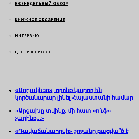
ЕЖЕНЕДЕЛЬНЫЙ ОБЗОР
КНИЖНОЕ ОБОЗРЕНИЕ
ИНТЕРВЬЮ
ЦЕНТР В ПРЕССЕ
«Ազդակներ», որոնք կարող են
կործանարար լինել Հայաստանի համար
«Արցախը տվինք, մի հատ «ո՛ւֆ»
չարինք…»
«Դավաճանաորսի» շրջանը բացվա՞ծ է