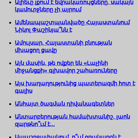
Ալիեւը լքում է եվրակառույցները, սակայն
կամուրջները չի այրում
Ամենապաշտպանվածը Հայաստանում
Նիկոլ Փաշինյա՞նն է
Ամուլսար. Հայաստանի բնության
մխացող ցավը
Այն մասին, թե ովքեր են «Լաչինի
միջանցքի» գլխավոր շահառուները
Այս խաղաղությունից պատերազմի հոտ է
գալիս
Անհայտ ծագման դիվանագետներ
Անտարբերության համախտանիշ. լաոն
զարթնո՞ւմ է…
Ապաշրջափակում. ո՞ւմ օրակարգն է