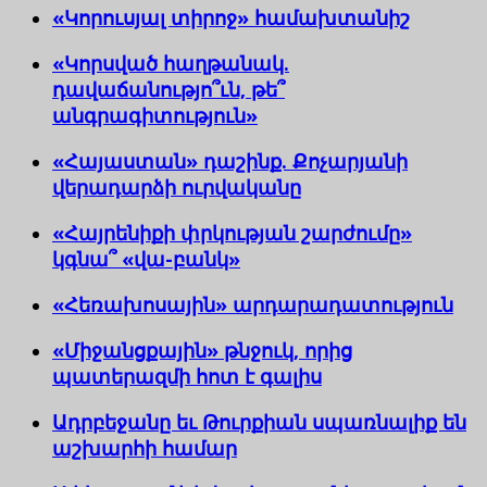
«Կորուսյալ տիրոջ» համախտանիշ
«Կորսված հաղթանակ.
դավաճանությո՞ւն, թե՞
անգրագիտություն»
«Հայաստան» դաշինք. Քոչարյանի
վերադարձի ուրվականը
«Հայրենիքի փրկության շարժումը»
կգնա՞ «վա-բանկ»
«Հեռախոսային» արդարադատություն
«Միջանցքային» թնջուկ, որից
պատերազմի հոտ է գալիս
Ադրբեջանը եւ Թուրքիան սպառնալիք են
աշխարհի համար