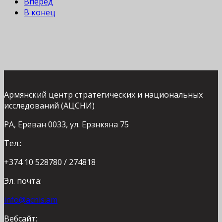
Вперед
В конец
Армянский центр стратегических и национальных
исследований (АЦСНИ)
РА, Ереван 0033, ул. Ерзнкяна 75
Тел.:
+374 10 528780 / 274818
Эл. почта:
info@acnis.am
Вебсайт: