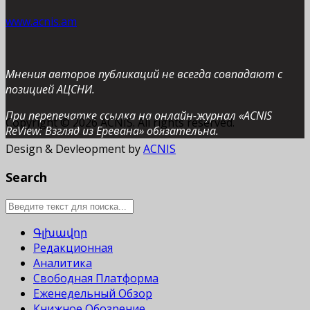
www.acnis.am
Мнения авторов публикаций не всегда совпадают с
позицией АЦСНИ.
При перепечатке ссылка на онлайн-журнал «ACNIS
Copyright © 2026 ACNIS. All rights reserved.
ReView: Взгляд из Еревана» обязательна.
Design & Devleopment by
ACNIS
Search
Գլխավոր
Редакционная
Аналитика
Свободная Платформа
Еженедельный Обзор
Книжное Обозрение