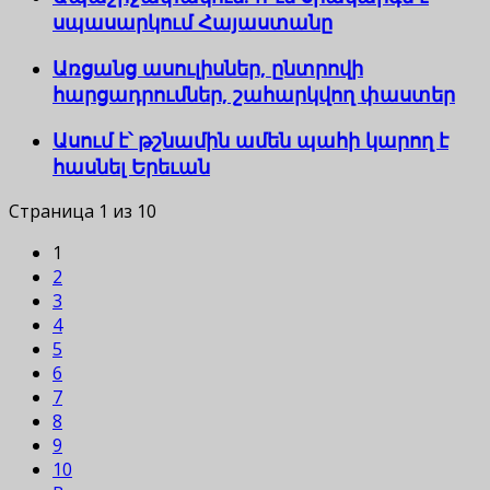
սպասարկում Հայաստանը
Առցանց ասուլիսներ, ընտրովի
հարցադրումներ, շահարկվող փաստեր
Ասում է՝ թշնամին ամեն պահի կարող է
հասնել Երեւան
Страница 1 из 10
1
2
3
4
5
6
7
8
9
10