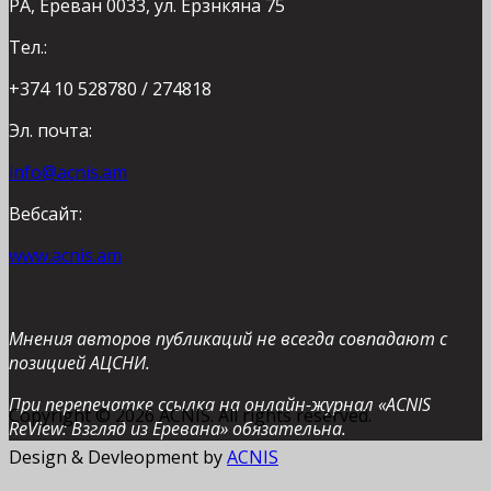
РА, Ереван 0033, ул. Ерзнкяна 75
Тел.:
+374 10 528780 / 274818
Эл. почта:
info@acnis.am
Вебсайт:
www.acnis.am
Мнения авторов публикаций не всегда совпадают с
позицией АЦСНИ.
При перепечатке ссылка на онлайн-журнал «ACNIS
Copyright © 2026 ACNIS. All rights reserved.
ReView: Взгляд из Еревана» обязательна.
Design & Devleopment by
ACNIS