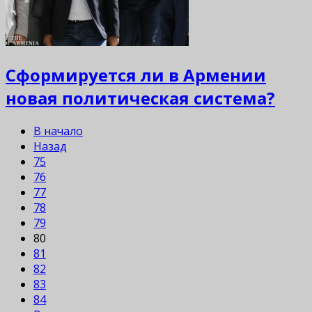
Сформируется ли в Армении
новая политическая система?
В начало
Назад
75
76
77
78
79
80
81
82
83
84