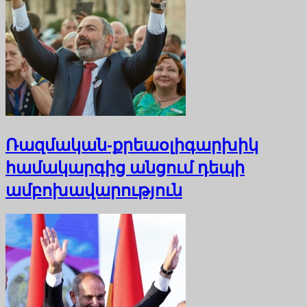
Ռազմական-քրեաօլիգարխիկ
համակարգից անցում դեպի
ամբոխավարություն