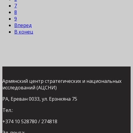
7
8
9
Вперед
В конец
Армянский центр стратегических и национальных
исследований (АЦСНИ)
РА, Ереван 0033, ул. Ерзнкяна 75
Тел.:
+374 10 528780 / 274818
Эл. почта: