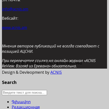
info@acnis.am
Вебсайт:
www.acnis.am
Мнения авторов публикаций не всегда совпадают с
позицией АЦСНИ.
При перепечатке ссылка на онлайн-журнал «ACNIS
Copyright © 2026 ACNIS. All rights reserved.
ReView: Взгляд из Еревана» обязательна.
Design & Devleopment by
ACNIS
Search
Գլխավոր
Редакционная