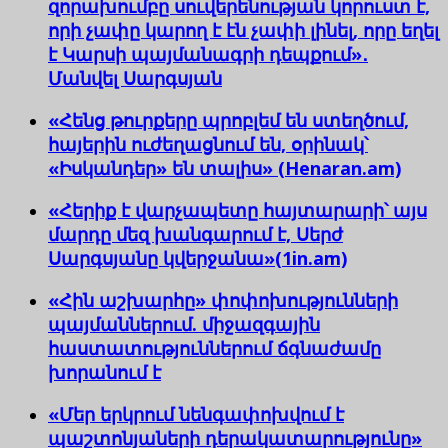
զորախումբը սուվերենության կորուստ է,
որի չափը կարող է էն չափի լինել, որը եղել
է Կարսի պայմանագրի դեպքում»․
Մանվել Սարգսյան
«Հենց թուրքերը պրոբլեմ են ստեղծում,
հայերին ուժեղացնում են, օրինակ՝
«Իսկանդեր» են տալիս» (Henaran.am)
«Հերիք է վարչապետը հայտարարի՝ այս
մարդը մեզ խանգարում է, Սերժ
Սարգսյանը կվերջանա»(1in.am)
«Հին աշխարհը» փոփոխությունների
պայմաններում. միջազգային
հաստատություններում ճգնաժամը
խորանում է
«Մեր երկրում նենգափոխվում է
պաշտոնյաների դերակատարությունը»