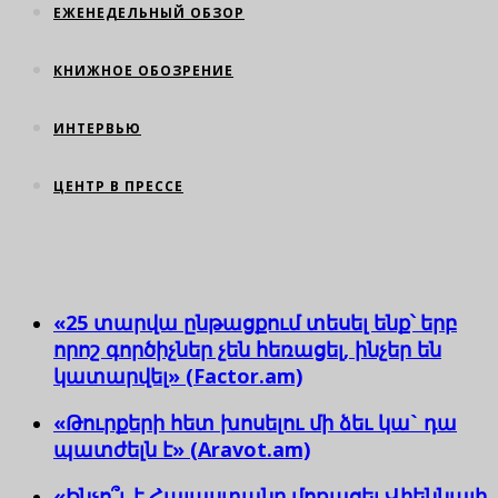
ЕЖЕНЕДЕЛЬНЫЙ ОБЗОР
КНИЖНОЕ ОБОЗРЕНИЕ
ИНТЕРВЬЮ
ЦЕНТР В ПРЕССЕ
«25 տարվա ընթացքում տեսել ենք՝ երբ
որոշ գործիչներ չեն հեռացել, ինչեր են
կատարվել» (Factor.am)
«Թուրքերի հետ խոսելու մի ձեւ կա` դա
պատժելն է» (Aravot.am)
«Ինչո՞ւ է Հայաստանը մոռացել Վիեննայի