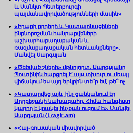
և Սանկտ Պետերբուրգի
պայմանավորվածությունների մասին»
«Իրաքի քրդերի և Կատալոնացիների
ինքնորոշման հանրաքվեների
աշխարհաքաղաքական և
ռազմաքաղաքական հետևանքները».
Մանվել Սարգսյան
«Ծեծված շների» մթնոլորտ. Սարգսյանը
Պուտինին հարցրել է՝ այս տխուր ու մռայլ
վիճակում ես այդ երկրին տե՞ր եմ, թե՞ ոչ
«Կատարվեց այն, ինչ ցանկանում էր
Ադրբեջանի նախագահը. Հիմա հանգիստ
կարող է կրակել ինչքան ուզում է». Մանվել
Սարգսյան (Lragir.am)
«Հայ-ռուսական միավորված