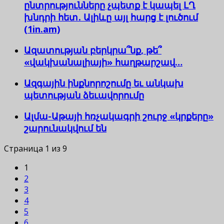
ընտրությունները չպետք է կապել ԼՂ
խնդրի հետ․ Ալիևը այլ հարց է լուծում
(1in.am)
Ազատության բերկրա՞նք, թե՞
«վակխանալիայի» հաղթարշավ…
Ազգային ինքնորոշումը եւ անկախ
պետության ձեւավորումը
Ալմա-Աթայի հռչակագրի շուրջ «կրքերը»
շարունակվում են
Страница 1 из 9
1
2
3
4
5
6