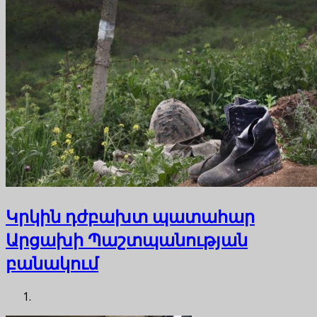
Կրկին դժբախտ պատահար
Արցախի Պաշտպանության
բանակում