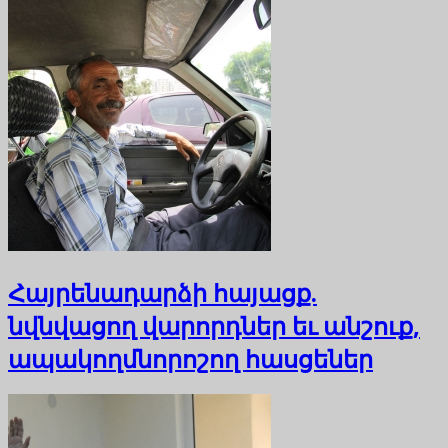
Հայրենադարձի հայացք.
նվնվացող վարորդներ եւ անշուք,
ապակողմնորոշող հասցեներ