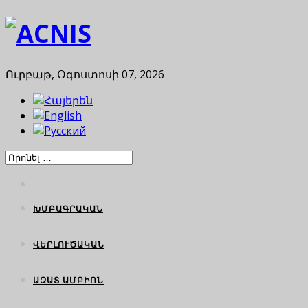
Ուրբաթ, Օգոստոսի 07, 2026
ԽՄԲԱԳՐԱԿԱՆ
ՎԵՐԼՈՒԾԱԿԱՆ
ԱԶԱՏ ԱՄԲԻՈՆ