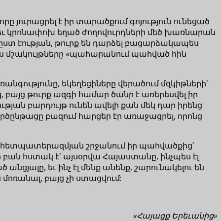
րը յուրացրել է իր տարածքում գոյություն ունեցած
աեւ կրոնափոխ եղած ժողովուրդների մեծ խառնարան
ն, ըստ էության, թուրք են դարձել բացարձակապես
Մյուս մշակույթները «պահարանում պահված հին
անգությունը, եկեղեցիները վերածում մզկիթների՝
այց թուրք ազգի համար ծանր է առերեսվել իր
թյան բարդույթ ունեն ավելի քան մեկ դար իրենց
րծընթացը բազում հարցեր էր առաջացրել, որոնց
ց հետպատերազմյան շրջանում իր պահվածքից՝
 բան հստակ է՝ այսօրվա Հայաստանը, ինչպես էլ
անցյալը, եւ ինչ էլ մենք անենք, շարունակելու են
 մոռանալ, բայց չի ստացվում:
«Հայացք Երեւանից»