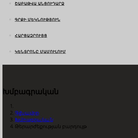
ՇԱԲԱԹՎԱ ԱՆՑՈՒԴԱՐՁ
ԳՐՔԻ ՄԵԿՆՈՒԹՅՈՒՆ
ՀԱՐՑԱԶՐՈՒՅՑ
ԿԵՆՏՐՈՆԸ ՄԱՄՈՒԼՈՒՄ
Խմբագրական
Գլխավոր
Խմբագրական
Թերարժեքության բարդույթ