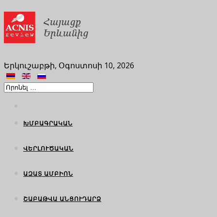
Երկուշաբթի, Օգոստոսի 10, 2026
ԽՄԲԱԳՐԱԿԱՆ
ՎԵՐԼՈՒԾԱԿԱՆ
ԱԶԱՏ ԱՄԲԻՈՆ
ՇԱԲԱԹՎԱ ԱՆՑՈՒԴԱՐՁ