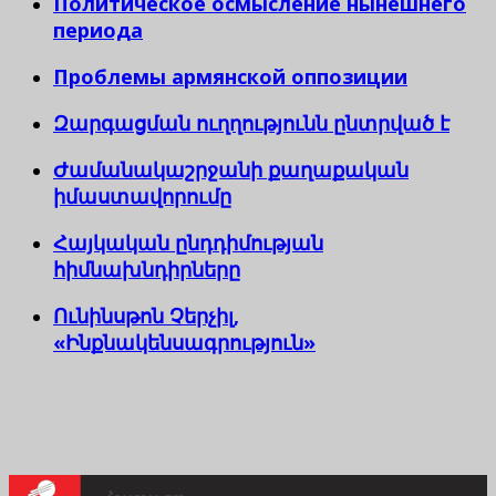
Политическое осмысление нынешнего
периода
Проблемы армянской оппозиции
Զարգացման ուղղությունն ընտրված է
Ժամանակաշրջանի քաղաքական
իմաստավորումը
Հայկական ընդդիմության
հիմնախնդիրները
Ունինսթոն Չերչիլ,
«Ինքնակենսագրություն»