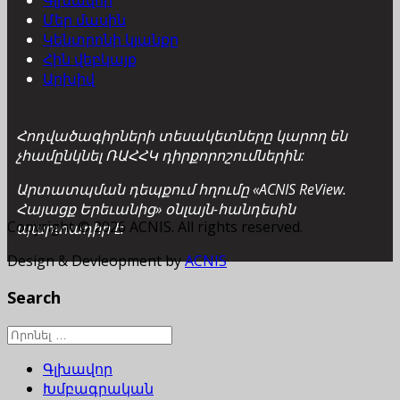
Գլխավոր
Մեր մասին
Կենտրոնի կյանքը
Հին վեբկայք
Արխիվ
Հոդվածագիրների տեսակետները կարող են
չհամընկնել ՌԱՀՀԿ դիրքորոշումներին:
Արտատպման դեպքում հղումը «ACNIS ReView.
Հայացք Երեւանից» օնլայն-հանդեսին
Copyright © 2026 ACNIS. All rights reserved.
պարտադիր է:
Design & Devleopment by
ACNIS
Search
Գլխավոր
Խմբագրական