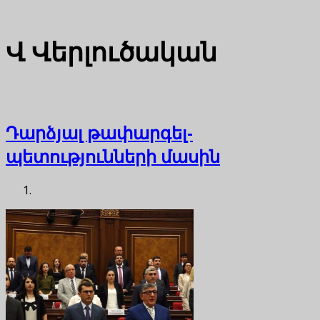
Վ
Վերլուծական
Դարձյալ թափարգել-
պետությունների մասին