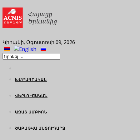
Կիրակի, Օգոստոսի 09, 2026
ԽՄԲԱԳՐԱԿԱՆ
ՎԵՐԼՈՒԾԱԿԱՆ
ԱԶԱՏ ԱՄԲԻՈՆ
ՇԱԲԱԹՎԱ ԱՆՑՈՒԴԱՐՁ