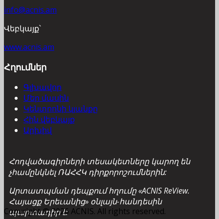
info@acnis.am
Վեբկայք՝
www.acnis.am
Հղումներ
Գլխավոր
Մեր մասին
Կենտրոնի կյանքը
Հին վեբկայք
Արխիվ
Հոդվածագիրների տեսակետները կարող են
չհամընկնել ՌԱՀՀԿ դիրքորոշումներին:
Արտատպման դեպքում հղումը «ACNIS ReView.
Հայացք Երեւանից» օնլայն-հանդեսին
Copyright © 2026 ACNIS. All rights reserved.
պարտադիր է: