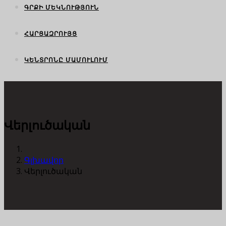
ԳՐՔԻ ՄԵԿՆՈՒԹՅՈՒՆ
ՀԱՐՑԱԶՐՈՒՅՑ
ԿԵՆՏՐՈՆԸ ՄԱՄՈՒԼՈՒՄ
Վերլուծական
Գլխավոր
Վերլուծական