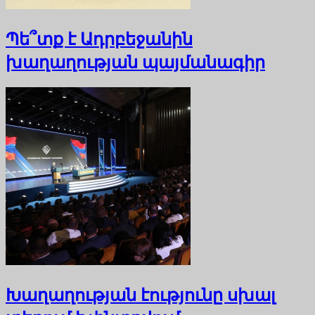
Պե՞տք է Ադրբեջանին
խաղաղության պայմանագիր
Խաղաղության էությունը սխալ