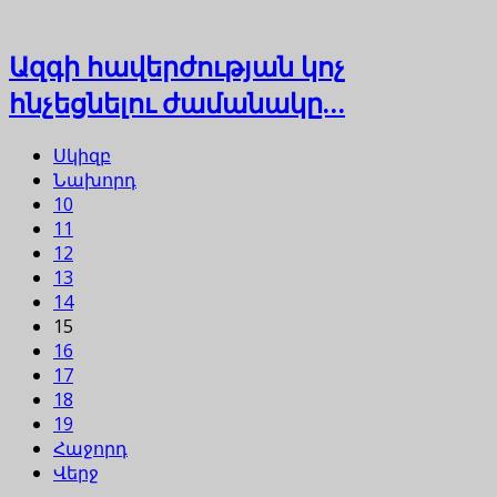
Ազգի հավերժության կոչ
հնչեցնելու ժամանակը…
Սկիզբ
Նախորդ
10
11
12
13
14
15
16
17
18
19
Հաջորդ
Վերջ