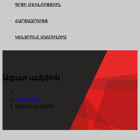
ԳՐՔԻ ՄԵԿՆՈՒԹՅՈՒՆ
ՀԱՐՑԱԶՐՈՒՅՑ
ԿԵՆՏՐՈՆԸ ՄԱՄՈՒԼՈՒՄ
Ազատ ամբիոն
Գլխավոր
Ազատ ամբիոն