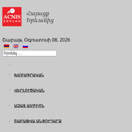
Շաբաթ, Օգոստոսի 08, 2026
ԽՄԲԱԳՐԱԿԱՆ
ՎԵՐԼՈՒԾԱԿԱՆ
ԱԶԱՏ ԱՄԲԻՈՆ
ՇԱԲԱԹՎԱ ԱՆՑՈՒԴԱՐՁ