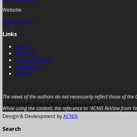
Website:
www.acnis.am
Links
Home
About Us
Center’s Activity
Old website
Archive
The views of the authors do not necessarily reflect those of the 
Copyright © 2026 ACNIS. All rights reserved.
While citing the content, the reference to "ACNIS ReView from Ye
Design & Devleopment by
ACNIS
Search