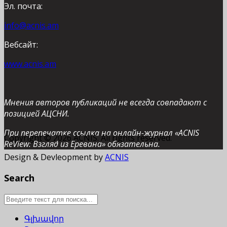
Эл. почта:
info@acnis.am
Вебсайт:
www.acnis.am
Мнения авторов публикаций не всегда совпадают с
позицией АЦСНИ.
При перепечатке ссылка на онлайн-журнал «ACNIS
Copyright © 2026 ACNIS. All rights reserved.
ReView: Взгляд из Еревана» обязательна.
Design & Devleopment by
ACNIS
Search
Գլխավոր