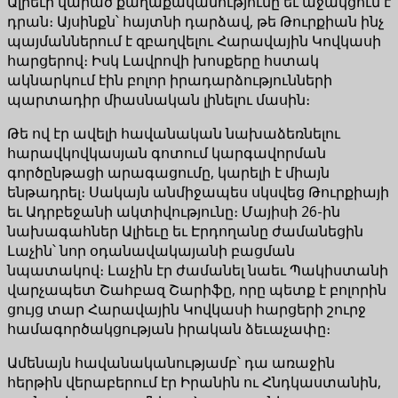
Ալիեւի վարած քաղաքականությունը եւ աջակցում է
դրան։ Այսինքն՝ հայտնի դարձավ, թե Թուրքիան ինչ
պայմաններում է զբաղվելու Հարավային Կովկասի
հարցերով։ Իսկ Լավրովի խոսքերը հստակ
ակնարկում էին բոլոր իրադարձությունների
պարտադիր միասնական լինելու մասին։
Թե ով էր ավելի հավանական նախաձեռնելու
հարավկովկասյան գոտում կարգավորման
գործընթացի արագացումը, կարելի է միայն
ենթադրել։ Սակայն անմիջապես սկսվեց Թուրքիայի
եւ Ադրբեջանի ակտիվությունը։ Մայիսի 26-ին
նախագահներ Ալիեւը եւ Էրդողանը ժամանեցին
Լաչին՝ նոր օդանավակայանի բացման
նպատակով։ Լաչին էր ժամանել նաեւ Պակիստանի
վարչապետ Շահբազ Շարիֆը, որը պետք է բոլորին
ցույց տար Հարավային Կովկասի հարցերի շուրջ
համագործակցության իրական ձեւաչափը։
Ամենայն հավանականությամբ՝ դա առաջին
հերթին վերաբերում էր Իրանին ու Հնդկաստանին,