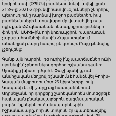
կոմբինատի (ԶՊՄԿ) բաժնետոմսերի ավելի քան
21.8%-ը: 2021-22թթ. նվիրատվությունների շնորհիվ
պետությունը դարձավ խոշոր բաժնետեր, իսկ
բաժնեմասերի կառավարումը վստահվեց ոչ այլ
ոքի, քան ՀՀ պետական հետաքրքրությունների
ֆոնդին՝ ԱՆԻՖ-ին, որի կոռուպցիոն խայտառակ
չարաշահումների մասին Հայաստանում
անտեղյակ մարդ հազիվ թե գտնվի: Բայց թեմայից
չշեղվենք:
Գանք այն հարցին, թե ուրիշ ինչ պատճառներ ունի
սյունեցին՝ չընդունելու գործող իշխանությանը:
Սյունիքը խիստ դժգոհ է Փաշինյանից, ում
անմիջական մեղքով թշնամուն է հանձնվել Գորիս-
Կապան մայրուղու մոտ 25 կիլոմետրը, իսկ
Կապանի եւ մի շարք այլ հատվածներում
Ադրբեջանն իր դիրքերը շահեկանորեն մոտեցրել է
հայկական բնակավայրերին, ռազմավարական
բարձունքներին ու ճանապարհներին:
Իշխանասարը, որի 30 տոկոսն էր պատերազմից
առաջ պատկանում ազերի թուրքերին, իսկ 70