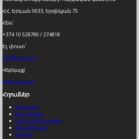
ՀՀ, Երևան 0033, Երզնկյան 75
Հեռ.՝
+374 10 528780 / 274818
Էլ. փոստ՝
info@acnis.am
Վեբկայք՝
www.acnis.am
Հղումներ
Գլխավոր
Մեր մասին
Կենտրոնի կյանքը
Հին վեբկայք
Արխիվ