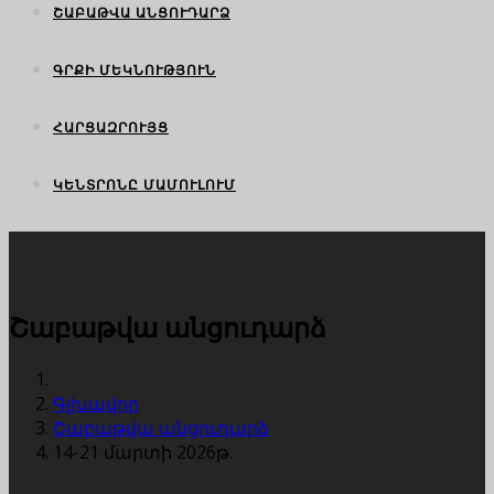
ՇԱԲԱԹՎԱ ԱՆՑՈՒԴԱՐՁ
ԳՐՔԻ ՄԵԿՆՈՒԹՅՈՒՆ
ՀԱՐՑԱԶՐՈՒՅՑ
ԿԵՆՏՐՈՆԸ ՄԱՄՈՒԼՈՒՄ
Շաբաթվա անցուդարձ
Գլխավոր
Շաբաթվա անցուդարձ
14-21 մարտի 2026թ.