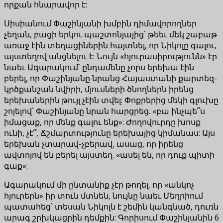
որքան հնարավոր է:
Սիսիանում Փաշինյանի խմբին դիմավորողներ
չեղան, բացի երկու պաշտոնյայից՝ թեեւ մեկ շաբաթ
առաջ էին տեղացիներին հայտնել, որ Նիկոլը գալու,
այստեղով անցնելու է: Նույն «հյուրասիրությունն» էր
նաեւ Ագարակում՝ ընդամենը չորս երեխա էին
բերել, որ Փաշինյանը նրանց Հայաստանի քարտեզ-
կրծքանշան նվիրի, մյուսների ծնողներն իրենց
երեխաներին թույլ չէին տվել: Փոքրերից մեկի գլուխը
շոյելով՝ Փաշինյանը նրան հարցրեց. «բա ինչպե՞ս
իմացաք, որ մենք գալու ենք»: Ժողովուրդը խոսք
ունի, չէ՞, Ճշմարտությունը երեխայից կիմանաս: Այս
երեխան չտարավ-չբերավ, ասաց, որ իրենց
ավտոյով են բերել այստեղ. «ասել են, որ դուք պիտի
գաք»:
Ագարակում մի ընտանիք չէր թողել, որ «անկոչ
հյուրերն» իր տուն մտնեն, նույնը նաեւ Մեղրիում
պատահեց՝ տեսան Նիկոլն է շեմին կանգնած, դուռն
արագ շրխկացրին դեմքին: Գորիսում Փաշինյանին 6