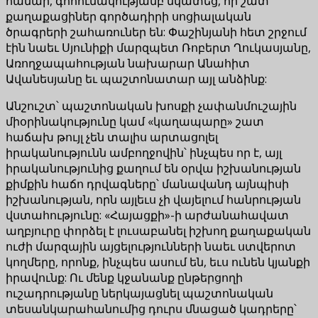
համար, գոհունակությամբ նկատեց, որ շատ
քաղաքացիներ գործադիրի սոցիալական
ծրագրերի շահառուներ են: Փաշինյանի հետ շրջում
էին նաեւ Սյունիքի մարզպետ Ռոբերտ Ղուկասյանը,
Առողջապահության նախարար Անահիտ
Ավանեսյանը եւ պաշտոնատար այլ անձինք:
Անշուշտ՝ պաշտոնական խոսքի չափանմուշային
միօրինակությունը կամ «կաղապարը» շատ
հաճախ թույլ չեն տալիս արտացոլել
իրականությունն ամբողջովին՝ ինչպես որ է, այլ
իրականությունից քաղում են օրվա իշխանության
քիմքին հաճո դրվագները՝ մանավանդ այնպիսի
իշխանության, որն այլեւս չի վայելում հանրության
վստահությունը: «Հայացքի»-ի արժանահավատ
աղբյուրը փորձել է լուսաբանել իշխող քաղաքական
ուժի մարզային այցելությունների նաեւ ստվերոտ
կողմերը, որոնք, ինչպես ասում են, եւս ունեն կյանքի
իրավունք: Ու մենք կջանանք ընթերցողի
ուշադրությանը ներկայացնել պաշտոնական
տեսանկարահանումից դուրս մնացած կադրերը՝