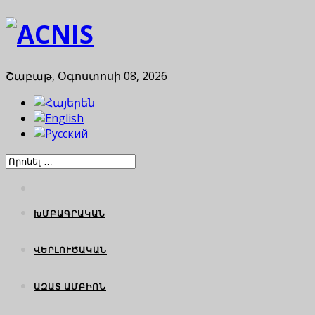
Շաբաթ, Օգոստոսի 08, 2026
ԽՄԲԱԳՐԱԿԱՆ
ՎԵՐԼՈՒԾԱԿԱՆ
ԱԶԱՏ ԱՄԲԻՈՆ