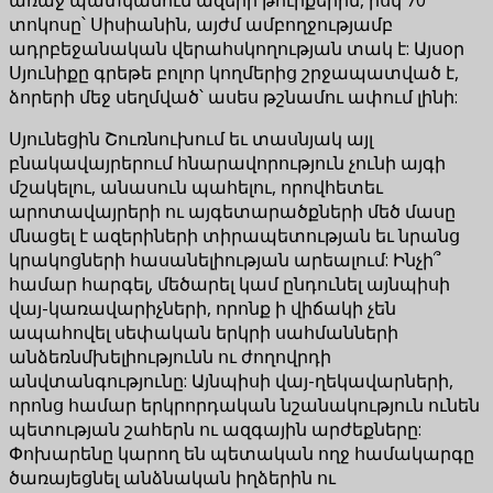
տոկոսը՝ Սիսիանին, այժմ ամբողջությամբ
ադրբեջանական վերահսկողության տակ է: Այսօր
Սյունիքը գրեթե բոլոր կողմերից շրջապատված է,
ձորերի մեջ սեղմված՝ ասես թշնամու ափում լինի:
Սյունեցին Շուռնուխում եւ տասնյակ այլ
բնակավայրերում հնարավորություն չունի այգի
մշակելու, անասուն պահելու, որովհետեւ
արոտավայրերի ու այգետարածքների մեծ մասը
մնացել է ազերիների տիրապետության եւ նրանց
կրակոցների հասանելիության արեալում: Ինչի՞
համար հարգել, մեծարել կամ ընդունել այնպիսի
վայ-կառավարիչների, որոնք ի վիճակի չեն
ապահովել սեփական երկրի սահմանների
անձեռնմխելիությունն ու ժողովրդի
անվտանգությունը: Այնպիսի վայ-ղեկավարների,
որոնց համար երկրորդական նշանակություն ունեն
պետության շահերն ու ազգային արժեքները:
Փոխարենը կարող են պետական ողջ համակարգը
ծառայեցնել անձնական իղձերին ու