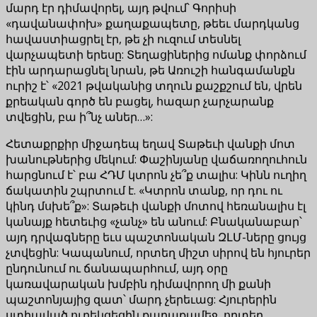
մարդ էր դիմավորել, այդ թվում՝ Գորիսի
«դավանափոխ» քաղաքապետը, թեեւ մարդկանց
հավաստիացրել էր, թե չի ուզում տեսնել
վարչապետի երեսը: Տեղացիներից ոմանք փորձում
էին արդարացնել նրան, թե Առուշի հանգամանքն
ուրիշ է՝ «2021 թվականից տղուն քաշքշում են, վրեն
քրեական գործ են բացել, հազար չարչարանք
տվեցին, բա ի՞նչ աներ…»:
Հետաքրքիր միջադեպ եղավ Տաթեւի վանքի մոտ
խանութներից մեկում: Փաշինյանը վաճառողուհուն
հարցնում է՝ բա ՀԴՄ կտրոն չե՞ք տալիս: Կինն ուղիղ
ճակատին շպրտում է. «Կտրոն տանք, որ դու ու
կինդ մսխե՞ք»: Տաթեւի վանքի մոտով հեռանալիս էլ
կանայք հետեւից «չանչ» են անում: Բնականաբար՝
այդ դրվագները եւս պաշտոնական ԶԼՄ-ները ցույց
չտվեցին: Կապանում, որտեղ միշտ սիրով են հյուրեր
ընդունում ու ճանապարհում, այդ օրը
կառավարական խմբին դիմավորող մի քանի
պաշտոնյայից զատ՝ մարդ չերեւաց: Հյուրերին
ստիպված ուղեկցեցին քաղաքամեջ, որտեղ