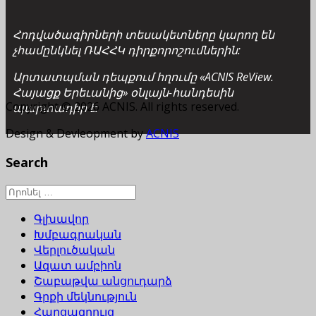
Հոդվածագիրների տեսակետները կարող են
չհամընկնել ՌԱՀՀԿ դիրքորոշումներին:
Արտատպման դեպքում հղումը «ACNIS ReView.
Հայացք Երեւանից» օնլայն-հանդեսին
Copyright © 2026 ACNIS. All rights reserved.
պարտադիր է:
Design & Devleopment by
ACNIS
Search
Գլխավոր
Խմբագրական
Վերլուծական
Ազատ ամբիոն
Շաբաթվա անցուդարձ
Գրքի մեկնություն
Հարցազրույց