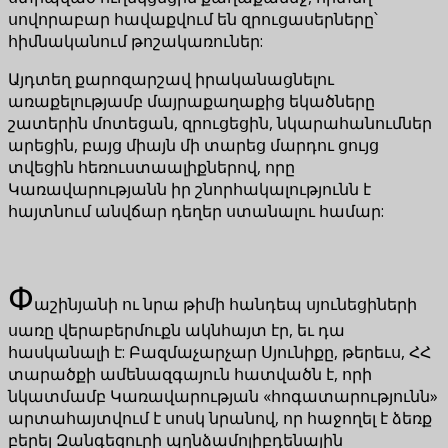
սովորաբար հավաքվում են զրուցասերները՝
հիմնականում թոշակառուներ:
Այդտեղ քարոզարշավ իրականացնելու
առաքելությամբ մայրաքաղաքից եկածները
շատերին մոտեցան, զրուցեցին, նկարահանումներ
արեցին, բայց միայն մի տարեց մարդու ցույց
տվեցին հեռուստաալիքներով, որը
Կառավարությանն իր շնորհակալությունն է
հայտնում անվճար դեղեր ստանալու համար:
Փ
աշինյանի ու նրա թիմի հանդեպ սյունեցիների
սառը վերաբերմուքն ակնհայտ էր, եւ դա
հասկանալի է: Բազմաչարչար Սյունիքը, թերեւս, ՀՀ
տարածքի ամենազգայուն հատվածն է, որի
նկատմամբ Կառավարության «հոգատարությունն»
արտահայտվում է սոսկ նրանով, որ հաջողել է ձեռք
բերել Զանգեզուրի պղնձամոլիբդենային