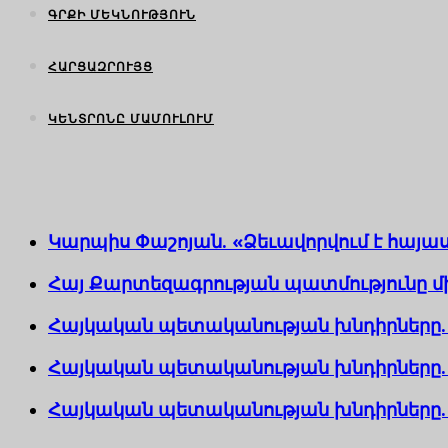
ԳՐՔԻ ՄԵԿՆՈՒԹՅՈՒՆ
ՀԱՐՑԱԶՐՈՒՅՑ
ԿԵՆՏՐՈՆԸ ՄԱՄՈՒԼՈՒՄ
Կարպիս Փաշոյան. «Ձեւավորվում է հայաս
Հայ Քարտեզագրության պատմությունը մի
Հայկական պետականության խնդիրները.
Հայկական պետականության խնդիրները. 
Հայկական պետականության խնդիրները. 