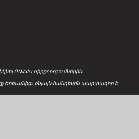
նել ՌԱՀՀԿ դիրքորոշումներին:
ցք Երեւանից» օնլայն-հանդեսին պարտադիր է: