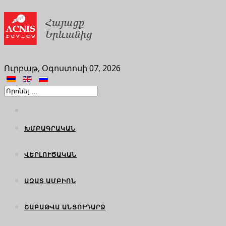
Ուրբաթ, Օգոստոսի 07, 2026
ԽՄԲԱԳՐԱԿԱՆ
ՎԵՐԼՈՒԾԱԿԱՆ
ԱԶԱՏ ԱՄԲԻՈՆ
ՇԱԲԱԹՎԱ ԱՆՑՈՒԴԱՐՁ