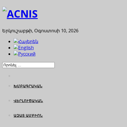
Երկուշաբթի, Օգոստոսի 10, 2026
ԽՄԲԱԳՐԱԿԱՆ
ՎԵՐԼՈՒԾԱԿԱՆ
ԱԶԱՏ ԱՄԲԻՈՆ