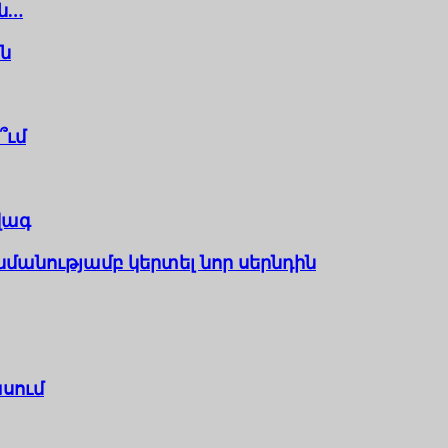
են…
ն
՞ւմ
վագ
 նմանությամբ կերտել նոր սերնդին
ասում