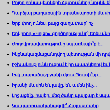
Բոլոր բռնապետների ձգտումները նույնն 
Դարձյալ քաղաքային տրանսպորտի մասի
Երբ փող ունես, բայց գաղափար՝ ոչ
Երկրորդ «Կոլցո» գործողությունը՝ Երեւանո
Ժողովրդավարությունը սպառնալի՞ք է…
Ինքնակազմաքանդվող պետության մի դր
Իշխանությունն ուզում է իր պատկերով եւ
Իսկ տարածաշրջանի մյուս Պուտի՞նը…
Իրանի մասին ե՛ւ լավը, ե՛ւ ամեն ինչ…
Լրջացե՛ք, հայեր, մեզ ծանր պայքար է սպ
Կապառուսականացվի՞ Հայաստանը