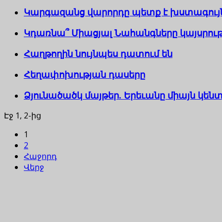
Կարգազանց վարորդը պետք է խստագու
Կդառնա՞ Միացյալ Նահանգները կայսրութ
Հաղթողին նույնպես դատում են
Հեղափոխության դասերը
Ձյունածածկ մայթեր. Երեւանը միայն կենտ
Էջ 1, 2-ից
1
2
Հաջորդ
Վերջ