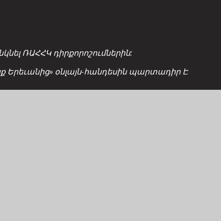
նել ՌԱՀՀԿ դիրքորոշումներին:
ցք Երեւանից» օնլայն-հանդեսին պարտադիր է: