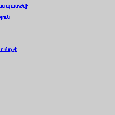
յնս պատժվի
յուն
րոնը չէ