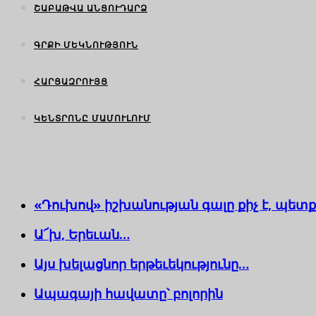
ՇԱԲԱԹՎԱ ԱՆՑՈՒԴԱՐՁ
ԳՐՔԻ ՄԵԿՆՈՒԹՅՈՒՆ
ՀԱՐՑԱԶՐՈՒՅՑ
ԿԵՆՏՐՈՆԸ ՄԱՄՈՒԼՈՒՄ
«Դուխով» իշխանության գալը քիչ է, պետք
Ա՜խ, Երեւան…
Այս խելացնոր երթեւեկությունը…
Ապագայի հավատը՝ բոլորին