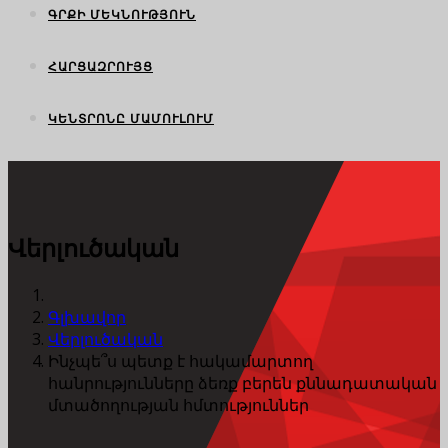
ԳՐՔԻ ՄԵԿՆՈՒԹՅՈՒՆ
ՀԱՐՑԱԶՐՈՒՅՑ
ԿԵՆՏՐՈՆԸ ՄԱՄՈՒԼՈՒՄ
Վերլուծական
Գլխավոր
Վերլուծական
Ինչպե՞ս պետք է հակամարտող
հանրությունները ձեռք բերեն քննադատական
մտածողության հմտություններ