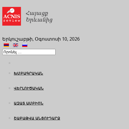
Երկուշաբթի, Օգոստոսի 10, 2026
ԽՄԲԱԳՐԱԿԱՆ
ՎԵՐԼՈՒԾԱԿԱՆ
ԱԶԱՏ ԱՄԲԻՈՆ
ՇԱԲԱԹՎԱ ԱՆՑՈՒԴԱՐՁ