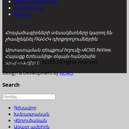
Կենտրոնի կյանքը
Հին վեբկայք
Արխիվ
Հոդվածագիրների տեսակետները կարող են
չհամընկնել ՌԱՀՀԿ դիրքորոշումներին:
Արտատպման դեպքում հղումը «ACNIS ReView.
Հայացք Երեւանից» օնլայն-հանդեսին
Copyright © 2026 ACNIS. All rights reserved.
պարտադիր է:
Design & Devleopment by
ACNIS
Search
Գլխավոր
Խմբագրական
Վերլուծական
Ազատ ամբիոն