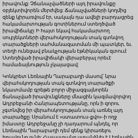
իրավունք: Չճանաչվածների այդ իրավունքը
օբյեկտիվորեն մերժվեց: Ճանաչվածների կողմից
զենք կիրառվում էր, սակայն դա ավելի բարդացրեց
հակամարտության գոտիներում ստեղծված
իրավիճակը: Ի հայտ եկավ հակամարտող
սուբյեկտների վերահսկողության տակ գտնվող
տարածքների սահմանազատման մի պատկեր, եւ
տեղի ունեցավ բնակչության էթնիկական զտում:
Ստեղծված իրավիճակի վերաբերյալ որեւէ
համաձայնություն չկայացավ:
Կոնկրետ Լեռնային Ղարաբաղի մասով՝ նրա
վերահսկողության տակ գտնվող տարածքի
նկատմամբ գրեթե բոլոր միջազգայնորեն
ճանաչված իրավունքները մնացին կազմավորվող
Ադրբեջանի Հանրապետությանը, որն ի զորու
չգտնվեց իր վերահսկողության տակ առնել այդ
տարածքը: Սրանում է «ստատուս-քվո»-ի ողջ
իմաստը: Ադրբեջանը չի դադարում պնդել, որ
Լեռնային Ղարաբաղի դեմ զենք կիրառելու
իրավունք ունի: Հայաստանը ստանձնել է Լեռնային