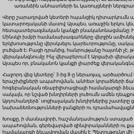
առանձին անհատների եւ կառույցների ներգրավո
Վերը շարադրված կետերի հպանցիկ դիտարկումն ան
կատարողականի մասով: Այսպես, առաջին երկու կետ
հետպատերազմական կյանքի բնականոնացմանը: Ի՞նչ
Մինսկի խմբի համանախագահները վերջին ամիսներին
երկխոսությունը վերսկսելու կարեւորությունը, սակայ
լուծված է։ Բացի դրանից, հանրությանը հայտնի չէ,
վերականգնումը: Ինչ վերաբերում է Արցախի վերակ
Այսպես որ, բնականոն կյանքի լիարժեք վերականգնմա
Հաջորդ վեց կետերը՝ 3-ից 8-ը ներառյալ, արծարծ
երաշխիքների ապահովման, անհետ կորածների ճա
հոգեբանական ռեաբիլիտացիայի համակարգի ձեւավ
սակայն, որ նշված խնդիրների լուծումն ամեն դեպ
Այդուհանդերձ՝ սոցիալական խնդիրներից շատերը ց
նախաձեռնությունների ջանքերի ու դրամահավաքներ
Խոսքը, ի մասնավորի, հաշմանդամություն ստաց
ապահովման, գերեվարված զինվորականների ու ք
համակարգի ձեւավորման մասին է: Պետությունը մի