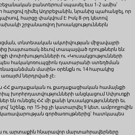
բեջանական բանտերում սպասել եւս 1-2 ամիս՝
հարցով դիմել Ադրբեջանին, նրանից պահանջել, որ
դպիսով, հարցը փակվում է: Իսկ 8-րդ կետով
ախակի շրջանառվող խոսակցություններն
երացման, տնտեսական ակտիվության միջավայրի
ից խայտառակ ձեւով տապալված դրույթներն են:
քի փոփոխությունների ու «Կուսակցությունների
 որպես հակակոռուպցիոն դատարանի ստեղծման
 բռնագանձման մասին» օրենքն ու 14 հարակից
առայժմ ներդրված չէ։
մ էին ՀՀ քաղաքական ու քաղաքացիական համայնքի
տիպ խորհրդատվությունների անցկացում Սփյուռքի
են ունեցել ՀՀ մի քանի կուսակցությունների եւ
 նշենք, որ 15-ից չի կատարվել 9 կետ, ամբողջովին
ուր կառավարության գործառույթներից՝ հատկապես
քին ու արտաքին հնարավոր մարտահրավերները