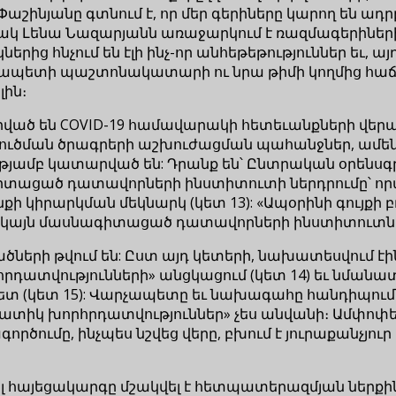
շինյանը գտնում է, որ մեր գերիները կարող են ադր
ակ Լենա Նազարյանն առաջարկում է ռազմագերիների 
ց հնչում են էլի ինչ-որ անհեթեթություններ եւ, այ
ապետի պաշտոնակատարի ու նրա թիմի կողմից հաճ
լին։
մ դրված են COVID-19 համավարակի հետեւանքների վ
ուծման ծրագրերի աշխուժացման պահանջներ, ամեն
ւթյամբ կատարված են: Դրանք են՝ Ընտրական օրենսգր
սնագիտացած դատավորների ինստիտուտի ներդրումը՝
նքի կիրարկման մեկնարկ (կետ 13): «Ապօրինի գույքի
, սակայն մասնագիտացած դատավորների ինստիտուտն 
արվածների թվում են: Ըստ այդ կետերի, նախատեսվու
րդատվությունների» անցկացում (կետ 14) եւ նմանա
 (կետ 15): Վարչապետը եւ նախագահը հանդիպումներ 
կ խորհրդատվություններ» չես անվանի։ Ամփոփելով՝
գործումը, ինչպես նշվեց վերը, բխում է յուրաքանչյ
վյալ հայեցակարգը մշակվել է հետպատերազմյան ներ