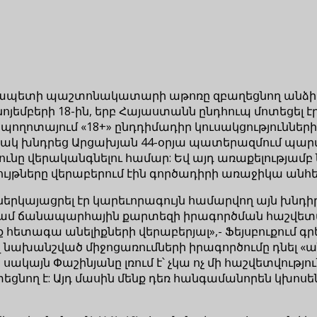
արչապետի պաշտոնակատարի աթոռը զբաղեցնող անձի 
ոյեմբերի 18-ին, երբ Հայաստանն ընդհուպ մոտեցել է
ղոտայում «18+» ընդդիմադիր կուսակցություններ
ակ խնդրեց Արցախյան 44-օրյա պատերազմում պարտ
ւնը վերականգնելու համար: Եվ այդ առաքելությամբ
ւյթները վերաբերում էին գործադիրի առաջիկա անհե
րկայացրել էր կարեւորագույն համարվող այն խնդիր
կգամ ճանապարհային քարտեզի իրագործման հաշվետվո
նք հետագա անելիքների վերաբերյալ»,- Ֆեյսբուքու
ախանշված միջոցառումների իրագործումը դնել «անշ
ակայն Փաշինյանը լռում է՝ չկա ոչ մի հաշվետվությ
ող է: Այդ մասին մենք դեռ հանգամանորեն կխոսեն