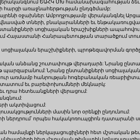
վերականգնում ԵԱՀԿ ՄԽ համանախագահության ձեւ
ի հարցի առաջնահերթության ընդգծմամբ:
րենի օջախներ: Ամբողջությամբ վերականգնել Արցա
վնասված տների, բնակարանների եւ ենթակառուցվա
ընտանիքների սոցիալական երաշխիքների ապահովու
մ Հայաստանի Հանրապետության տարածքում տուժած
ի սոցիալական երաշխիքների, պրոթեզավորման գ
կան անձանց շուտափույթ վերադարձ: Նրանց ընտա
թ պարզաբանում: Նրանց ընտանիքների սոցիալական
ւր առմամբ հանրության հոգեբանական ռեաբիլիտա
տատում եւ բարեփոխումների մեկնարկ:
ւ դրա հետեւանքների վերացում:
նգնում:
երի ակտիվացում:
ւսակցությունների մասին նոր օրենքի ընդունում:
երդրում՝ որպես հակակոռուպցիոն դատարանի ստեղ
 համայնքի ներկայացուցիչների հետ մշտական թեմ
ն անհատների հետ մշտական թեմատիկ կոնսուլտացիա