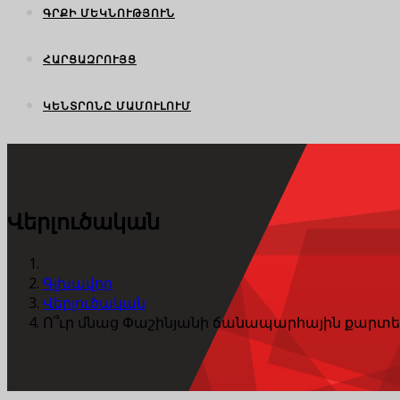
ԳՐՔԻ ՄԵԿՆՈՒԹՅՈՒՆ
ՀԱՐՑԱԶՐՈՒՅՑ
ԿԵՆՏՐՈՆԸ ՄԱՄՈՒԼՈՒՄ
Վերլուծական
Գլխավոր
Վերլուծական
Ո՞ւր մնաց Փաշինյանի ճանապարհային քարտե