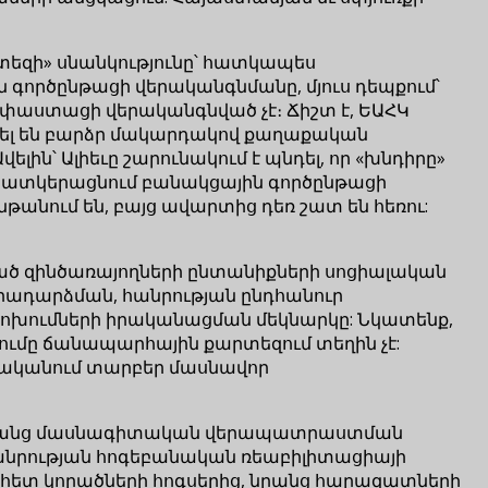
տեզի» սնանկությունը՝ հատկապես
 գործընթացի վերականգնմանը, մյուս դեպքում՝
փաստացի վերականգնված չէ։ Ճիշտ է, ԵԱՀԿ
նշել են բարձր մակարդակով քաղաքական
ելին՝ Ալիեւը շարունակում է պնդել, որ «խնդիրը»
ս է պատկերացնում բանակցային գործընթացի
անում են, բայց ավարտից դեռ շատ են հեռու:
րված զինծառայողների ընտանիքների սոցիալական
ադարձման, հանրության ընդհանուր
ոխումների իրականացման մեկնարկը: Նկատենք,
ռումը ճանապարհային քարտեզում տեղին չէ:
մնականում տարբեր մասնավոր
, նրանց մասնագիտական վերապատրաստման
անրության հոգեբանական ռեաբիլիտացիայի
անհետ կորածների հոգսերից, նրանց հարազատների