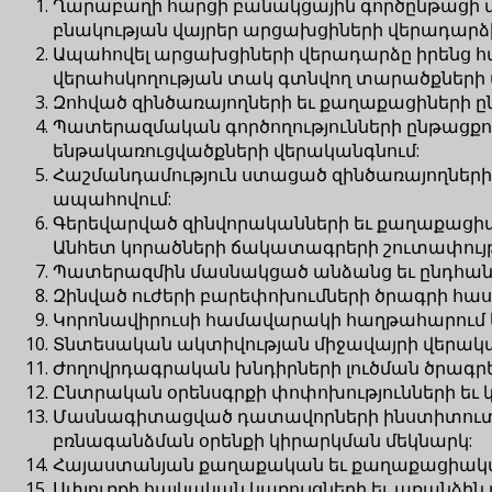
Ղարաբաղի հարցի բանակցային գործընթացի 
բնակության վայրեր արցախցիների վերադարձ
Ապահովել արցախցիների վերադարձը իրենց հայ
վերահսկողության տակ գտնվող տարածքների 
Զոհված զինծառայողների եւ քաղաքացիների 
Պատերազմական գործողությունների ընթացքու
ենթակառուցվածքների վերականգնում:
Հաշմանդամություն ստացած զինծառայողներ
ապահովում:
Գերեվարված զինվորականների եւ քաղաքացիա
Անհետ կորածների ճակատագրերի շուտափույ
Պատերազմին մասնակցած անձանց եւ ընդհանո
Զինված ուժերի բարեփոխումների ծրագրի հաս
Կորոնավիրուսի համավարակի հաղթահարում ե
Տնտեսական ակտիվության միջավայրի վերակա
Ժողովրդագրական խնդիրների լուծման ծրագր
Ընտրական օրենսգրքի փոփոխությունների եւ կո
Մասնագիտացված դատավորների ինստիտուտի ն
բռնագանձման օրենքի կիրարկման մեկնարկ:
Հայաստանյան քաղաքական եւ քաղաքացիական
Սփյուռքի հայկական կառույցների եւ առանձի