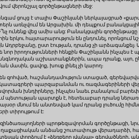
ւմ վերոնշյալ գործընթացների մեջ:
գամ ցույց է տալիս Փաշինյանի ներկայացրած «քար
երն առնչվում են Արցախին. մի դեպքում բանակցային
 ունենք վեց ամիս անց: Բանակցային գործընթացը 
 երկու հայտարարություն են ընդունել, որոնցում 
ն Ադրբեջանը, ըստ էության, դրանց չի արձագանքել։ Ավ
 թե նոր իրողությունների հենքին Փաշինյանն ինչպե
անգնողական աշխատանքներին, ապա դրանք, այո, ընթ
ն մասին, ցավոք, խոսք լինել չի կարող։
ում են զոհված, հաշմանդամություն ստացած, գերեվա
կատագրերի պարզաբանման ու ռազմագերիների վեր
որման խնդիրները, ինչպես նաեւ բանակում բարեփ
քում պետության պարտքն է, հետեւաբար դրանց ներա
այսօր մնում են անտեսված կամ դրանց լուծումը հի
ի տիրույթում է:
ած զինծառայողների պրոթեզավորման գործընթացի
աղաքացիական անձանց շուտափույթ վերադարձի, հ
 տեսակ փորձում է «ձեռքերը լվանալ» գերվածների, 