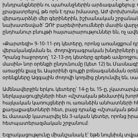
խնդրանքներին ու պահանջներին արձագանքելուց: Փա
չբացատրելով, թե որն է դրա իմաստը, ԱԺ փոխխոսն
վերադարձնի մեր գերիներին, իշխանական շրջանակների
նախատեսված՝ ԶՈՒ բարեփոխումների մասին վարչ
ընդհանուր բնույթի հայտարարություններ են, ոչ ավե
«Քարտեզի» 9-10-11-րդ կետերը, որոնց առանցքու
վերականգնման եւ ժողովրդագրական խնդիրների լ
Դրանց հաջորդող՝ 12-13-րդ կետերը գրեթե ամբողջո
մասին» նոր օրենքի ընդունումը (կետ 12) եւ Մա
առաջին քայլ եւ Ապօրինի գույքի բռնագանձման օրե
օրենքները Ազգային ժողովի կողմից ընդունվել են
Ամենավերջին երկու կետերը՝ 14-ը եւ 15-ը, չկատ
ներկայացուցիչների հետ «մշտական թեմատիկ խորհ
հայկական կառույցների ու առանձին անհատների հետ
քաղաքագետների հետ, բայց դրանք «մշտական թեմատի
եւ մասամբ կատարվել են 3-ական կետեր, որոնց իրա
հետպատերազմական շրջանում:
Եզրակացությունը միանշանակ է՝ եթե նույնիսկ տ