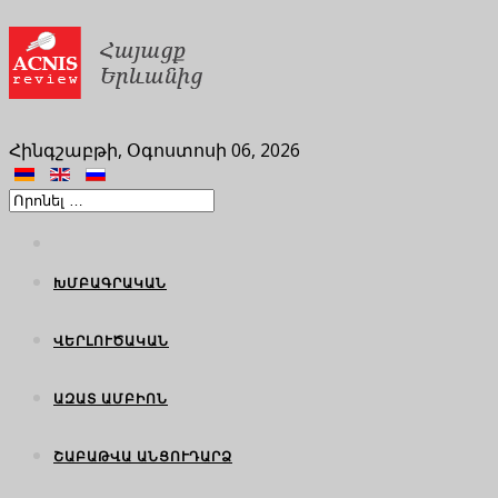
Հինգշաբթի, Օգոստոսի 06, 2026
ԽՄԲԱԳՐԱԿԱՆ
ՎԵՐԼՈՒԾԱԿԱՆ
ԱԶԱՏ ԱՄԲԻՈՆ
ՇԱԲԱԹՎԱ ԱՆՑՈՒԴԱՐՁ