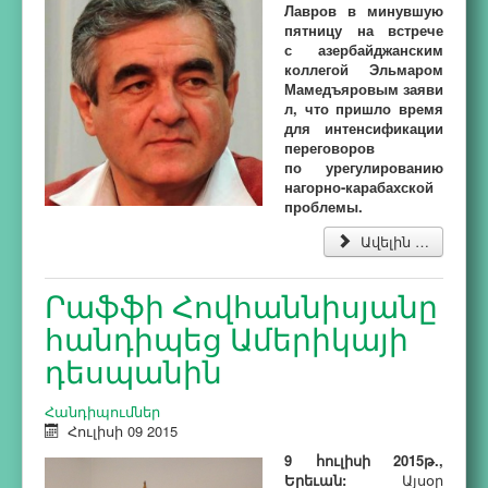
Лавров в минувшую
пятницу на встрече
с азербайджанским
коллегой Эльмаром
Мамедъяровым заяви
л, что пришло время
для интенсификации
переговоров
по урегулированию
нагорно-карабахской
проблемы.
Ավելին …
Րաֆֆի Հովհաննիսյանը
հանդիպեց Ամերիկայի
դեսպանին
Հանդիպումներ
Հուլիսի 09 2015
9 հուլիսի 2015թ.,
Երեւան:
Այսօր