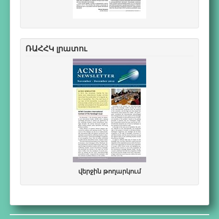
ՌԱՀՀԿ լրատու
վերջին թողարկում