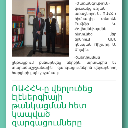
«Ժառանգություն»
կուսակցության
առաջնորդ եւ ՌԱՀՀԿ
հիմնադիր տնօրեն
Րաֆֆի Կ.
Հովհաննիսյանն
ընդունեց մեր
երկրում ԱՄՆ
դեսպան Ռիչարդ Մ.
Միլսին:
Հանդիպման
ընթացքում քննարկվեց ներքին, արտաքին եւ
տարածաշրջանային զարգացումներին վերաբերող
հարցերի լայն շրջանակ:
ՌԱՀՀԿ-ը վերլուծեց
էլէներգիայի
թանկացման հետ
կապված
զարգացումները