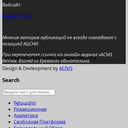
Вебсайт:
www.acnis.am
Мнения авторов публикаций не всегда совпадают с
позицией АЦСНИ.
При перепечатке ссылка на онлайн-журнал «ACNIS
Copyright © 2026 ACNIS. All rights reserved.
ReView: Взгляд из Еревана» обязательна.
Design & Devleopment by
ACNIS
Search
Գլխավոր
Редакционная
Аналитика
Свободная Платформа
Еженедельный Обзор