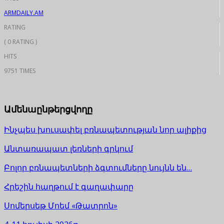
ARMDAILY.AM
RATING
( 0 RATING )
HITS
9751 TIMES
Ամենաընթերցվողը
Ինչպես խուսափել բռնապետության նոր ալիքից
Անտառապատ լեռների գրկում
Բոլոր բռնապետների ձգտումները նույնն են…
Հրեշին հաղթում է գաղափարը
Սոմերսեթ Մոեմ «Թատրոն»