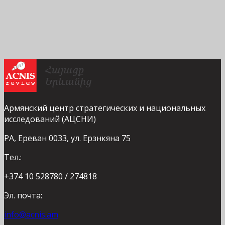
Армянский центр стратегических и национальных
исследований (АЦСНИ)
РА, Ереван 0033, ул. Ерзнкяна 75
Тел.:
+374 10 528780 / 274818
Эл. почта:
info@acnis.am