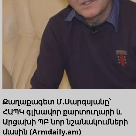
Քաղաքագետ Մ․Սարգսյանը՝
ՀԱՊԿ գլխավոր քարտուղարի և
Արցախի ՊԲ նոր նշանակումների
մասին (Armdaily.am)