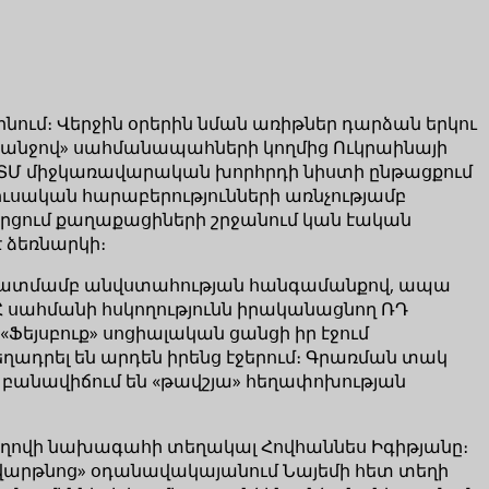
նում։ Վերջին օրերին նման առիթներ դարձան երկու
անջով» սահմանապահների կողմից Ուկրաինայի
ԱՏՄ միջկառավարական խորհրդի նիստի ընթացքում
ւսական հարաբերությունների առնչությամբ
արցում քաղաքացիների շրջանում կան էական
 ձեռնարկի։
 նկատմամբ անվստահության հանգամանքով, ապա
Հ սահմանի հսկողությունն իրականացնող ՌԴ
եյսբուք» սոցիալական ցանցի իր էջում
ադրել են արդեն իրենց էջերում։ Գրառման տակ
ը բանավիճում են «թավշյա» հեղափոխության
ողովի նախագահի տեղակալ Հովհաննես Իգիթյանը։
«Զվարթնոց» օդանավակայանում Նայեմի հետ տեղի