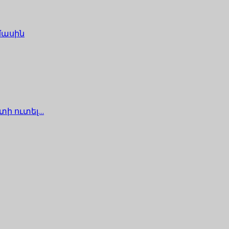
մասին
տի ուտել…