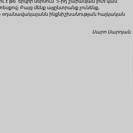
է թե´ երկրի ներսում՝ 5-րդ շարասյան լուռ կամ
սքով։ Բայց մենք այլընտրանք չունենք,
նոց» օդանավակայանն ինքնիշխանության հայկական
Սարո Սարոյան