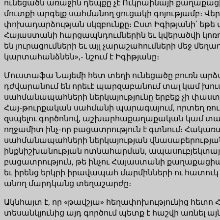
ունեցածն առաջին դեպքը չէ Ուկրաինայի քաղաքա
մուտքի արգելք սահմանող ցուցակի գոյությամբ։ Վե
փոխադարձության սկզբունքը։ Ըստ Իգիթյանի՝ եթե
Հայաստանի հարցապնդումներին եւ կվերածվի կոռո
են յուրացումների եւ այլ չարաշահումների մեջ մեղ
կարտահանձնեն»,- նշում է Իգիթյանը։
Մուստաֆա Նայեմի հետ տեղի ունեցածը բուռն արձա
դժվարանում են որեւէ պարզաբանում տալ կամ խու
սահմանապահների ներկայությունը երբեք չի փաստար
Հայ-թուրքական սահմանի պարագայում, որտեղ ռու
զսպելու գործոնով, աշխարհաքաղաքական կամ տար
ողջամիտ ինչ-որ բացատրություն է գտնում։ Հակա
սահմանապահների ներկայության վնասաբերության,
ինքնիշխանության ոտնահարման, ապասուբյեկտայ
բացատրություն, թե ինչու Հայաստանի քաղաքացի
եւ իրենց երկրի իրավապահ մարմինների ու հատուկ ծ
անող մարդկանց տեղաշարժը։
Ակնհայտ է, որ «թավշյա» հեղափոխությունից հետո
տեսանկյունից այդ գործում պետք է հաշվի առնել ա