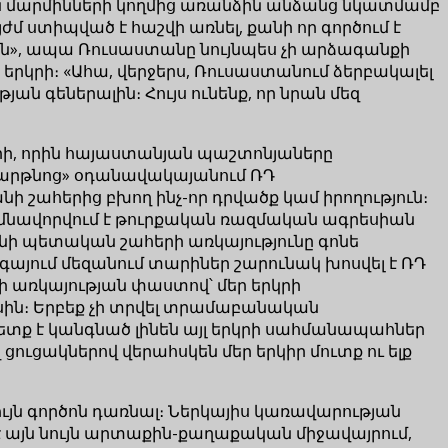
ն մարմինների կողմից առանձին անձանց նկատմամբ
մ ստիպված է հաշվի առնել, քանի որ գործում է
ին», ապա Ռուսաստանը նույնպես չի արձագանքի
կրի։ «Ահա, վերջերս, Ռուսաստանում ձերբակալել
ան գեներալին։ Հույս ունենք, որ նրան մեզ
դրի, որին հայաստանյան պաշտոնյաները
Զվարթնոց» օդանավակայանում ՌԴ
 շահերից բխող ինչ-որ դրվածք կամ իրողություն։
իմնավորվում է թուրքական ռազմական ագրեսիան
ի պետական շահերի առկայությունը գոնե
այում մեզանում տարիներ շարունակ խոսվել է ՌԴ
 առկայության փաստով՝ մեր երկրի
ին։ Երբեք չի տրվել տրամաբանական
տք է կանգնած լինեն այլ երկրի սահմանապահներ
ցուցակներով վերահսկեն մեր երկիր մուտք ու ելք
ւյն գործոն դառնալ։ Ներկայիս կառավարության
 է այն նույն արտաքին-քաղաքական միջավայրում,