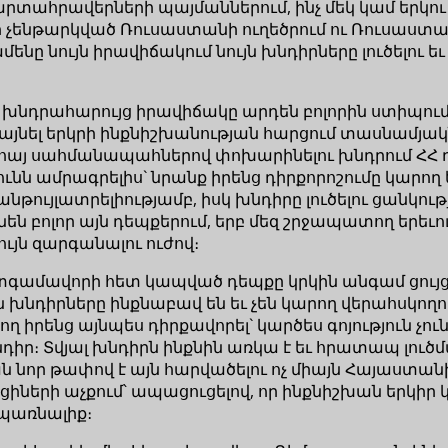
րտահրավերների պայմաններում, ինչ մեկ կամ երկու 
ի չենթարկված Ռուսաստանի ուղեծրում ու Ռուսաստ
ենը նույն իրավիճակում նույն խնդիրները լուծելու ե
նդրահարույց իրավիճակը արդեն բոլորին ստիպում է 
յնել երկրի ինքնիշխանության հարցում տասնամյակնե
 հայ սահմանապահներով փոխարինելու խնդրում ՀՀ ղ
ն ամրագրելիս` նրանք իրենց դիրքորոշումը կարող ե
նթույլատրելիությամբ, իսկ խնդիրը լուծելու ցանկո
են բոլոր այն դեպքերում, երբ մեզ շրջապատող երեւո
ւյն զարգանալու ուժով։
գամավորի հետ կապված դեպքը կրկին անգամ ցույց տ
նդիրները ինքնաբավ են եւ չեն կարող վերահսկողութ
արող իրենց այնպես դիրքավորել` կարծես գոյություն
իր։ Տվյալ խնդիրն ինքնին առկա է եւ հրատապ լուծմ
ն նոր թափով է այն հարվածելու ոչ միայն Հայաստան
իների աչքում՝ ապացուցելով, որ ինքնիշխան երկիր
պառնալիք։