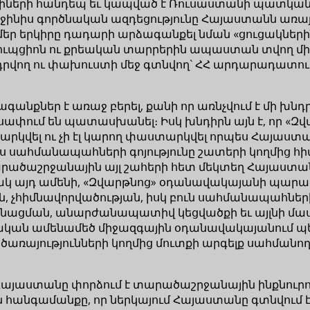
ցիների հանդեպ եւ կապված է Ռուսաստանի պատկա
րջինիս գործնական ազդեցությունը Հայաստանն առայժ
 մեր երկիրը դադարի արձագանքել նման «ցուցակներ
ւպցիոն ու քրեական տարրերին ապաստան տվող մի եր
ադրվող ու փախուստի մեջ գտնվող` ՀՀ արդարադատությ
գանքներ է առաջ բերել, քանի որ առնչվում է մի խն
սափում են պատասխանել։ Իսկ խնդիրն այն է, որ «
կվել ու չի էլ կարող փաստարկվել որպես Հայաստանի
ս սահմանապահների գոյությունը շատերի կողմից հ
ածաշրջանային այլ շահերի հետ մեկտեղ Հայաստան
ռակ այդ ամենի, «Զվարթնոց» օդանավակայանի պարագ
 չհիմնավորվածության, իսկ բուն սահմանապահների
նացման, անարժանապատիվ կեցվածքի եւ այլնի մաս
ական ամենամեծ միջազգային օդանավակայանում պե
առայությունների կողմից մուտքի արգելք սահմանող 
 Հայաստանը փորձում է տարածաշրջանային ինքնուրո
յն հանգամանքը, որ ներկայում Հայաստանը գտնվում