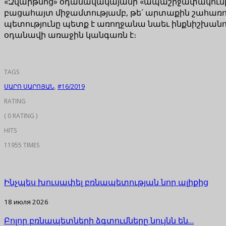
«Զվարթնոց» օդանավակայանի «ապաշրջափակումը», իհա
բացահայտ միջամտությամբ, թե´ արտաքին շահառուի
պետությունը պետք է առողջանա նաեւ ինքնիշխանու
օդանավի առաջին կանգառն է։
TAGS
ՍԱՐՈ ՍԱՐՈՅԱՆ
,
#16/2019
RATING
( 0 RATING )
HITS
11955 TIMES
Ինչպես խուսափել բռնապետության նոր ալիքից
18 июля 2026
Բոլոր բռնապետների ձգտումները նույնն են…