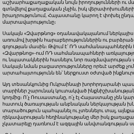
աշխարհաքաղաքական նույն իրողությունների ու մա
գտնվելով քաղաքական չնչին, իսկ վերափոխումներ
իրադրությունում, Հայաստանը կարող է փոխել ընդամ
մարտավարությունը։
Սակայն «Զվարթնոց» օդանավակայանում ներկայիս խ
առումով խրթին հարաբերություններին ու բարձրաձա
գոյության մասին։ Թվում է` ՌԴ սահմանապահներին
«Զվարթնոց»-ում ՌԴ սահմանապահների առկայություն
ու նպատակներին հասնելու նոր ռազմավարության ա
Սակայն նման բացատրությունները որեւէ արժեք չուն
արտահայտությունն են՝ ներքուստ օժտված ինքնուրո
Այդ տեսանկյունից Ուկրաինայի խորհրդարանի պատ
տարիներ շարունակ կուտակված ինքնիշխանության խ
կողմից։ Ո՛չ Ռուսաստանը, ո՛չ էլ Հայաստանը չեն կ
հատուկ ծառայության անբնական ներկայության խնդ
տարածություն պահպանել ու չտեսնելու տալ, այնքա
ղեկավարության հեղինակությանը մեր իսկ քաղաքաց
չկատարելը դառնում է ազգային անվտանգության ս