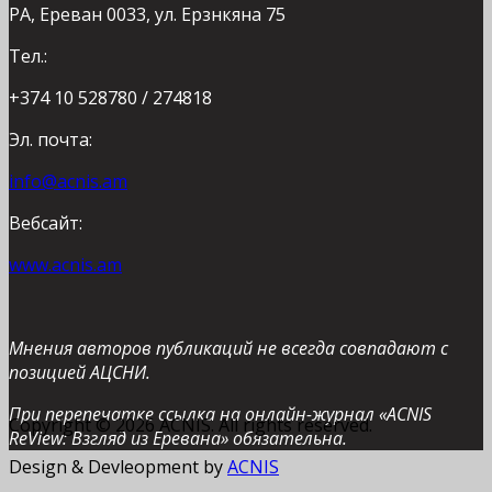
РА, Ереван 0033, ул. Ерзнкяна 75
Тел.:
+374 10 528780 / 274818
Эл. почта:
info@acnis.am
Вебсайт:
www.acnis.am
Мнения авторов публикаций не всегда совпадают с
позицией АЦСНИ.
При перепечатке ссылка на онлайн-журнал «ACNIS
Copyright © 2026 ACNIS. All rights reserved.
ReView: Взгляд из Еревана» обязательна.
Design & Devleopment by
ACNIS