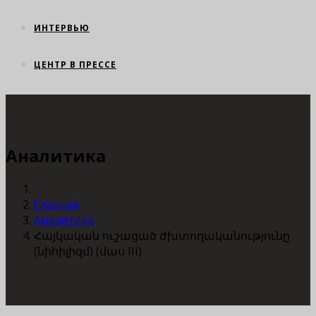
ИНТЕРВЬЮ
ЦЕНТР В ПРЕССЕ
Аналитика
Главная
Аналитика
Հայկական ուշացած ժխտողականությունը
(նիհիլիզմ) (մաս III)