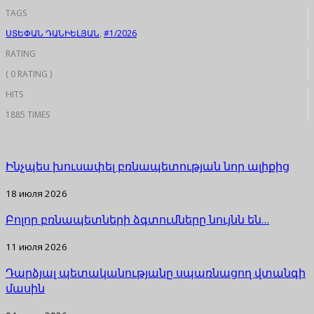
TAGS
ՍՏԵՓԱՆ ԴԱՆԻԵԼՅԱՆ
,
#1/2026
RATING
( 0 RATING )
HITS
1885 TIMES
Ինչպես խուսափել բռնապետության նոր ալիքից
18 июля 2026
Բոլոր բռնապետների ձգտումները նույնն են…
11 июля 2026
Դարձյալ պետականությանը սպառնացող վտանգի
մասին