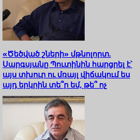
«Ծեծված շների» մթնոլորտ.
Սարգսյանը Պուտինին հարցրել է՝
այս տխուր ու մռայլ վիճակում ես
այդ երկրին տե՞ր եմ, թե՞ ոչ