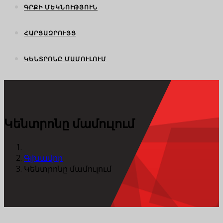
ԳՐՔԻ ՄԵԿՆՈՒԹՅՈՒՆ
ՀԱՐՑԱԶՐՈՒՅՑ
ԿԵՆՏՐՈՆԸ ՄԱՄՈՒԼՈՒՄ
Կենտրոնը մամուլում
Գլխավոր
Կենտրոնը մամուլում