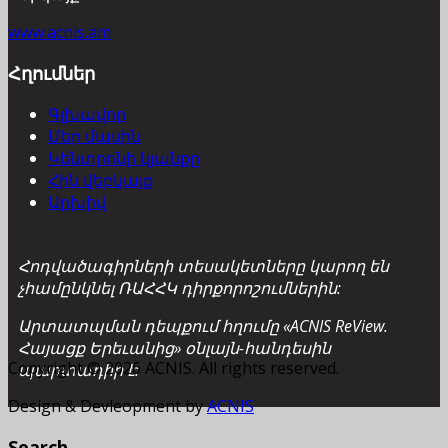
www.acnis.am
Հղումներ
Գլխավոր
Մեր մասին
Կենտրոնի կյանքը
Հին վեբկայք
Արխիվ
Հոդվածագիրների տեսակետները կարող են
չհամընկնել ՌԱՀՀԿ դիրքորոշումներին:
Արտատպման դեպքում հղումը «ACNIS ReView.
Հայացք Երեւանից» օնլայն-հանդեսին
Copyright © 2026 ACNIS. All rights reserved.
պարտադիր է:
Design & Devleopment by
ACNIS
Search