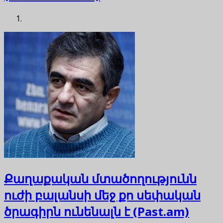
Քաղաքական մտածողությունն
ուժի բալանսի մեջ քո սեփական
ծրագիրն ունենալն է (Past.am)