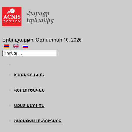
Երկուշաբթի, Օգոստոսի 10, 2026
ԽՄԲԱԳՐԱԿԱՆ
ՎԵՐԼՈՒԾԱԿԱՆ
ԱԶԱՏ ԱՄԲԻՈՆ
ՇԱԲԱԹՎԱ ԱՆՑՈՒԴԱՐՁ