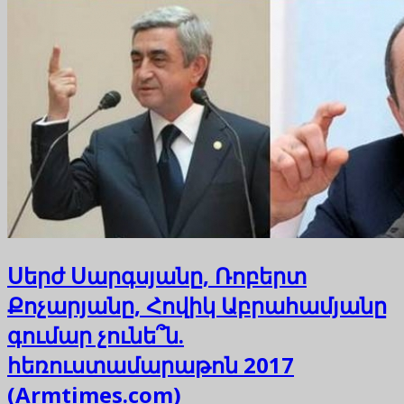
Սերժ Սարգսյանը, Ռոբերտ
Քոչարյանը, Հովիկ Աբրահամյանը
գումար չունե՞ն.
հեռուստամարաթոն 2017
(Armtimes.com)