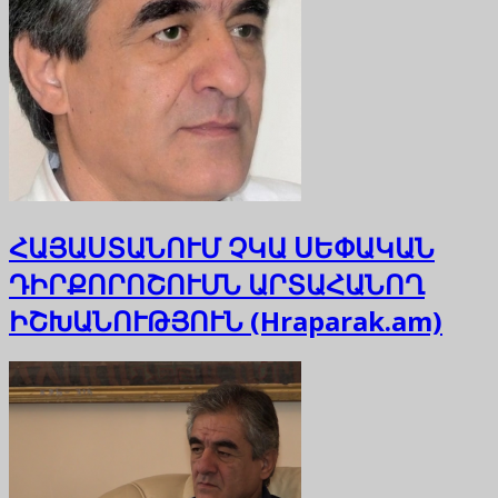
ՀԱՅԱՍՏԱՆՈՒՄ ՉԿԱ ՍԵՓԱԿԱՆ
ԴԻՐՔՈՐՈՇՈՒՄՆ ԱՐՏԱՀԱՆՈՂ
ԻՇԽԱՆՈՒԹՅՈՒՆ (Hraparak.am)