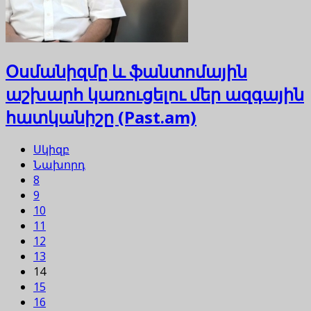
Օսմանիզմը և ֆանտոմային
աշխարհ կառուցելու մեր ազգային
հատկանիշը (Past.am)
Սկիզբ
Նախորդ
8
9
10
11
12
13
14
15
16