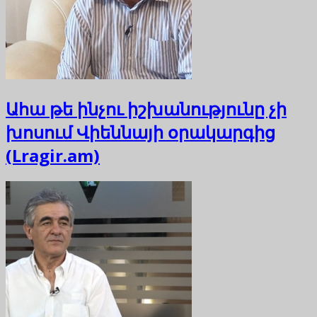
Ահա թե ինչու իշխանությունը չի
խոսում Վիեննայի օրակարգից
(Lragir.am)