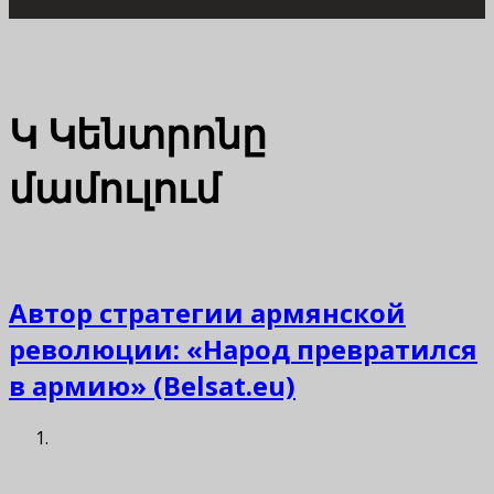
Կ
Կենտրոնը
մամուլում
Автор стратегии армянской
революции: «Народ превратился
в армию» (Belsat.eu)