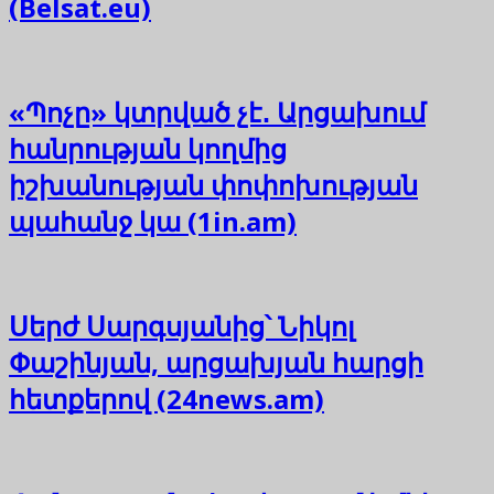
(Belsat.eu)
«Պոչը» կտրված չէ․ Արցախում
հանրության կողմից
իշխանության փոփոխության
պահանջ կա (1in.am)
Սերժ Սարգսյանից՝ Նիկոլ
Փաշինյան, արցախյան հարցի
հետքերով (24news.am)