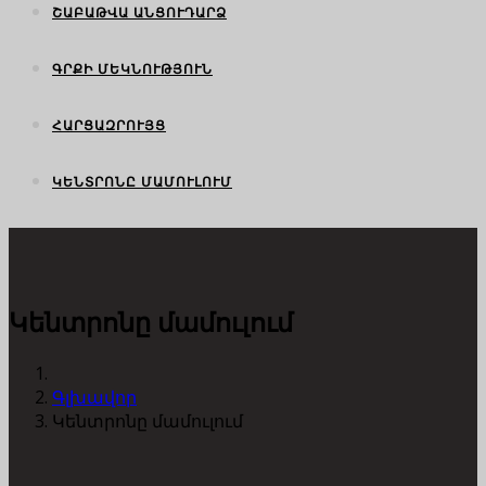
ՇԱԲԱԹՎԱ ԱՆՑՈՒԴԱՐՁ
ԳՐՔԻ ՄԵԿՆՈՒԹՅՈՒՆ
ՀԱՐՑԱԶՐՈՒՅՑ
ԿԵՆՏՐՈՆԸ ՄԱՄՈՒԼՈՒՄ
Կենտրոնը մամուլում
Գլխավոր
Կենտրոնը մամուլում