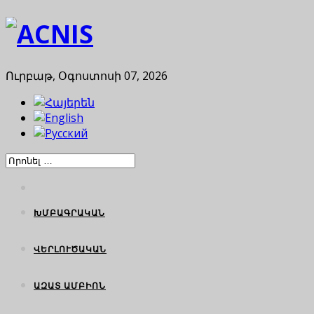
Ուրբաթ, Օգոստոսի 07, 2026
ԽՄԲԱԳՐԱԿԱՆ
ՎԵՐԼՈՒԾԱԿԱՆ
ԱԶԱՏ ԱՄԲԻՈՆ