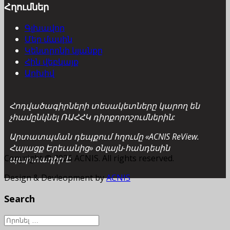
Հղումներ
Գլխավոր
Մեր մասին
Կենտրոնի կյանքը
Հին վեբկայք
Արխիվ
Հոդվածագիրների տեսակետները կարող են
չհամընկնել ՌԱՀՀԿ դիրքորոշումներին:
Արտատպման դեպքում հղումը «ACNIS ReView.
Հայացք Երեւանից» օնլայն-հանդեսին
Copyright © 2026 ACNIS. All rights reserved.
պարտադիր է:
Design & Devleopment by
ACNIS
Search