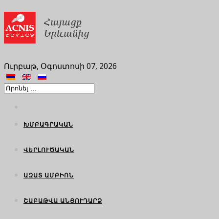
Ուրբաթ, Օգոստոսի 07, 2026
ԽՄԲԱԳՐԱԿԱՆ
ՎԵՐԼՈՒԾԱԿԱՆ
ԱԶԱՏ ԱՄԲԻՈՆ
ՇԱԲԱԹՎԱ ԱՆՑՈՒԴԱՐՁ