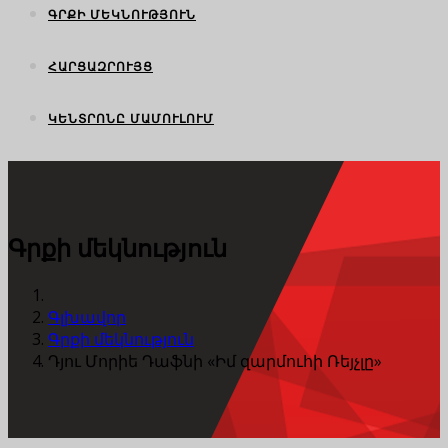
ԳՐՔԻ ՄԵԿՆՈՒԹՅՈՒՆ
ՀԱՐՑԱԶՐՈՒՅՑ
ԿԵՆՏՐՈՆԸ ՄԱՄՈՒԼՈՒՄ
Գրքի մեկնություն
Գլխավոր
Գրքի մեկնություն
Դյու Մորիե Դաֆնի «Իմ զարմուհի Ռեյչլը»