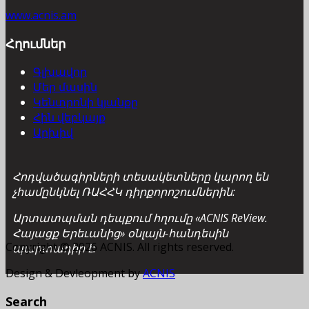
www.acnis.am
Հղումներ
Գլխավոր
Մեր մասին
Կենտրոնի կյանքը
Հին վեբկայք
Արխիվ
Հոդվածագիրների տեսակետները կարող են
չհամընկնել ՌԱՀՀԿ դիրքորոշումներին:
Արտատպման դեպքում հղումը «ACNIS ReView.
Հայացք Երեւանից» օնլայն-հանդեսին
Copyright © 2026 ACNIS. All rights reserved.
պարտադիր է:
Design & Devleopment by
ACNIS
Search