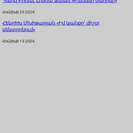
Պաուլ Բիխել, Լինդա Ֆաաս «Բանալի ծաղիկը»
Հունիսի 20 2026
Հենրիխ Մխիթարյան «Իմ կյանքը՝ միշտ
կենտրոնում»
Հունիսի 13 2026