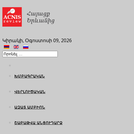
Կիրակի, Օգոստոսի 09, 2026
ԽՄԲԱԳՐԱԿԱՆ
ՎԵՐԼՈՒԾԱԿԱՆ
ԱԶԱՏ ԱՄԲԻՈՆ
ՇԱԲԱԹՎԱ ԱՆՑՈՒԴԱՐՁ