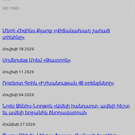
985 TIMES
Մերի Հիգինս Քլարք «Վիճակախաղ շահած
տիկինը»
Հուլիսի 18 2026
Սոմերսեթ Մոեմ «Թատրոն»
Հուլիսի 11 2026
Ռոբերտ Գրին «Իշխանության 48 օրենքները»
Հուլիսի 04 2026
Նոյել Ջենիս-Նորթոն «Ավելի հանդարտ, ավելի հեշտ
եւ ավելի երջանիկ ծնողավարում»
Հունիսի 27 2026