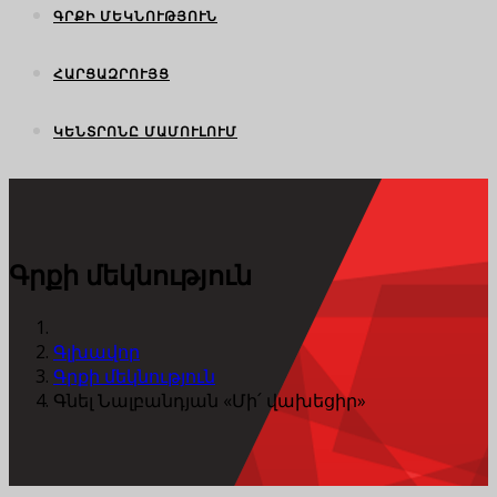
ԳՐՔԻ ՄԵԿՆՈՒԹՅՈՒՆ
ՀԱՐՑԱԶՐՈՒՅՑ
ԿԵՆՏՐՈՆԸ ՄԱՄՈՒԼՈՒՄ
Գրքի մեկնություն
Գլխավոր
Գրքի մեկնություն
Գնել Նալբանդյան «Մի՛ վախեցիր»