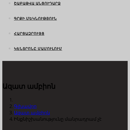
ՇԱԲԱԹՎԱ ԱՆՑՈՒԴԱՐՁ
ԳՐՔԻ ՄԵԿՆՈՒԹՅՈՒՆ
ՀԱՐՑԱԶՐՈՒՅՑ
ԿԵՆՏՐՈՆԸ ՄԱՄՈՒԼՈՒՄ
Ազատ ամբիոն
Գլխավոր
Ազատ ամբիոն
Ինքնիշխանությունը մանրադրամ չէ