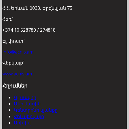
ՀՀ, Երևան 0033, Երզնկյան 75
Հեռ.՝
+374 10 528780 / 274818
Էլ. փոստ՝
info@acnis.am
Վեբկայք՝
www.acnis.am
Հղումներ
Գլխավոր
Մեր մասին
Կենտրոնի կյանքը
Հին վեբկայք
Արխիվ