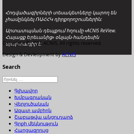
Հոդվածագիրների տեսակետները կարող են
չհամընկնել ՌԱՀՀԿ դիրքորոշումներին:
Արտատպման դեպքում հղումը «ACNIS ReView.
Հայացք Երեւանից» օնլայն-հանդեսին
Copyright © 2026 ACNIS. All rights reserved.
պարտադիր է:
Design & Devleopment by
ACNIS
Search
Գլխավոր
Խմբագրական
Վերլուծական
Ազատ ամբիոն
Շաբաթվա անցուդարձ
Գրքի մեկնություն
Հարցազրույց