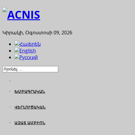
Կիրակի, Օգոստոսի 09, 2026
ԽՄԲԱԳՐԱԿԱՆ
ՎԵՐԼՈՒԾԱԿԱՆ
ԱԶԱՏ ԱՄԲԻՈՆ