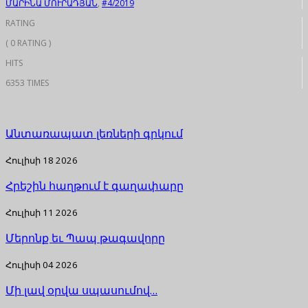
ՄԱՐԻՆԱ ՄՈՒՐԱԴՅԱՆ
,
#4/2019
RATING
( 0 RATING )
HITS
6353 TIMES
Անտառապատ լեռների գրկում
Հուլիսի 18 2026
Հրեշին հաղթում է գաղափարը
Հուլիսի 11 2026
Մերոնք եւ Պապ թագավորը
Հուլիսի 04 2026
Մի լավ օրվա սպասումով…