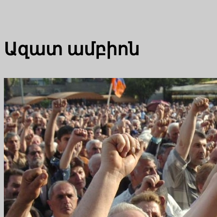
Ազատ ամբիոն