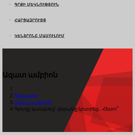
ԳՐՔԻ ՄԵԿՆՈՒԹՅՈՒՆ
ՀԱՐՑԱԶՐՈՒՅՑ
ԿԵՆՏՐՈՆԸ ՄԱՄՈՒԼՈՒՄ
Ազատ ամբիոն
Գլխավոր
Ազատ ամբիոն
Գյուղը կանգնեց՝ գերանը կոտրեց... Հետո՞