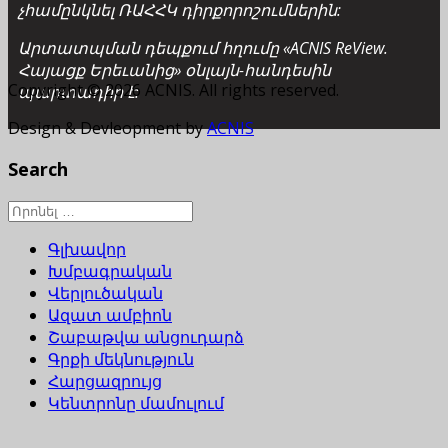
չհամընկնել ՌԱՀՀԿ դիրքորոշումներին:
Արտատպման դեպքում հղումը «ACNIS ReView.
Հայացք Երեւանից» օնլայն-հանդեսին
Copyright © 2026 ACNIS. All rights reserved.
պարտադիր է:
Design & Devleopment by
ACNIS
Search
Գլխավոր
Խմբագրական
Վերլուծական
Ազատ ամբիոն
Շաբաթվա անցուդարձ
Գրքի մեկնություն
Հարցազրույց
Կենտրոնը մամուլում