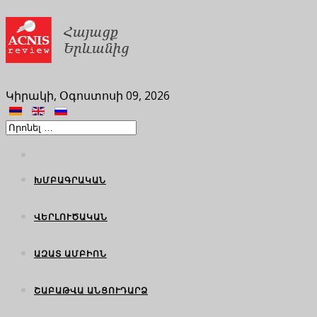
Կիրակի, Օգոստոսի 09, 2026
ԽՄԲԱԳՐԱԿԱՆ
ՎԵՐԼՈՒԾԱԿԱՆ
ԱԶԱՏ ԱՄԲԻՈՆ
ՇԱԲԱԹՎԱ ԱՆՑՈՒԴԱՐՁ