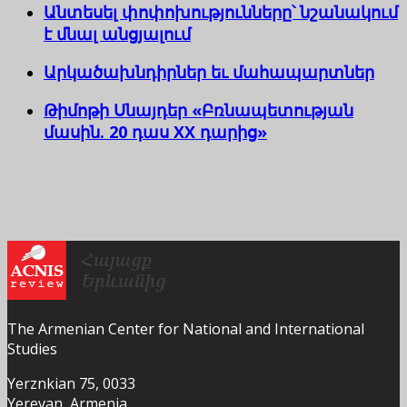
Անտեսել փոփոխությունները՝ նշանակում
է մնալ անցյալում
Արկածախնդիրներ եւ մահապարտներ
Թիմոթի Սնայդեր «Բռնապետության
մասին. 20 դաս XX դարից»
The Armenian Center for National and International
Studies
Yerznkian 75, 0033
Yerevan, Armenia