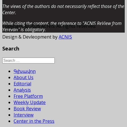
The views of the authors do not necessarily reflect those of the
Center.
While citing the content, the reference to "ACNIS ReView from
Copyright © 2026 ACNIS. All rights reserved.
Yerevan” is obligatory.
Design & Devleopment by
ACNIS
Search
Գլխավոր
About Us
Editorial
Analysis
Free Platform
Weekly Update
Book Review
Interview
Center in the Press