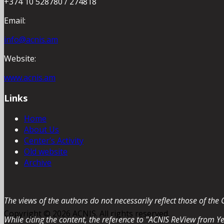
+374 10 528780 / 274818
Email:
info@acnis.am
Website:
www.acnis.am
Links
Home
About Us
Center’s Activity
Old website
Archive
The views of the authors do not necessarily reflect those of the 
Copyright © 2026 ACNIS. All rights reserved.
While citing the content, the reference to "ACNIS ReView from Ye