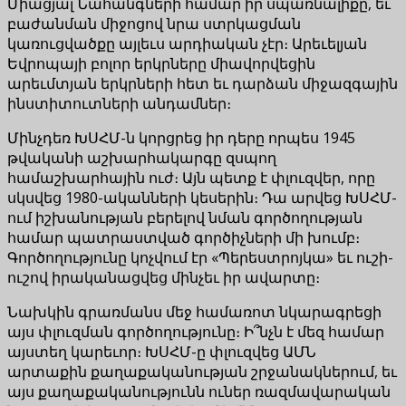
Միացյալ Նահանգների համար իր սպառնալիքը, եւ
բաժանման միջոցով նրա ստրկացման
կառուցվածքը այլեւս արդիական չէր։ Արեւելյան
Եվրոպայի բոլոր երկրները միավորվեցին
արեւմտյան երկրների հետ եւ դարձան միջազգային
ինստիտուտների անդամներ։
Մինչդեռ ԽՍՀՄ-ն կորցրեց իր դերը որպես 1945
թվականի աշխարհակարգը զսպող
համաշխարհային ուժ։ Այն պետք է փլուզվեր, որը
սկսվեց 1980-ականների կեսերին։ Դա արվեց ԽՍՀՄ-
ում իշխանության բերելով նման գործողության
համար պատրաստված գործիչների մի խումբ։
Գործողությունը կոչվում էր «Պերեստրոյկա» եւ ուշի-
ուշով իրականացվեց մինչեւ իր ավարտը։
Նախկին գրառմանս մեջ համառոտ նկարագրեցի
այս փլուզման գործողությունը։ Ի՞նչն է մեզ համար
այստեղ կարեւոր։ ԽՍՀՄ-ը փլուզվեց ԱՄՆ
արտաքին քաղաքականության շրջանակներում, եւ
այս քաղաքականությունն ուներ ռազմավարական