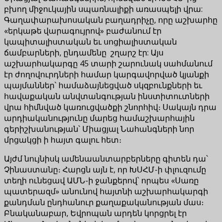
բխող միջուկային սպառնալիքի առասպելի վրա:
Գաղափարախոսական բաղադրիչը, որը աշխարհը
«երկաթե վարագույրով» բաժանում էր
կապիտալիստական ​​եւ սոցիալիստական ​​
ճամբարների, ընդամենը շղարշ էր: Այս
աշխարհակարգը 45 տարի շարունակ սահմանում
էր ժողովուրդների համար կարգավորված կյանքի
պայմաններ՝ համաձայնեցված սկզբունքների եւ
հավաքական անվտանգության ինստիտուտների
վրա հիմնված կառուցվածքի շնորհիվ։ Սակայն դրա
արդիականությունը մարեց համաշխարհային
գերիշխանության՝ Միացյալ Նահանգների նոր
մրցակցի ի հայտ գալու հետ։
Այժմ նույնիսկ ամենաանտարբերները գիտեն դա՝
Չինաստանը։ Հարցն այն է, որ ԽՍՀՄ-ի փլուզումը
տեղի ունեցավ ԱՄՆ-ի ջանքերով՝ որպես «Սառը
պատերազմ» անունով հայտնի աշխարհակարգի
քանդման ընդհանուր քաղաքականության մաս։
Բնականաբար, Եվրոպան արդեն կորցրել էր