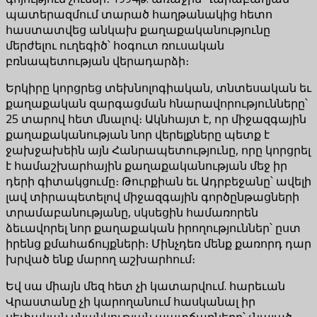
պատերազմում տարած հաղթանակից հետո
հաստատվեց անկախ քաղաքականությունը
մերժելու ուղեգիծ՝ հօգուտ ռուսական
բռնապետության վերադարձի։
Երկիրը կորցրեց տեխնոլոգիական, տնտեսական եւ
քաղաքական զարգացման հնարավորությունները՝
25 տարով հետ մնալով։ Ակնհայտ է, որ միջազգային
քաղաքականության նոր վերելքները պետք է
ջախջախեին այն Հանրապետությունը, որը կորցրել
է համաշխարհային քաղաքականության մեջ իր
դերի գիտակցումը։ Թուրքիան եւ Ադրբեջանը՝ ավելի
լավ տիրապետելով միջազգային գործընթացների
տրամաբանությանը, սկսեցին համառորեն
ձեւավորել նոր քաղաքական իրողություններ՝ ըստ
իրենց քմահաճույքների։ Մինչդեռ մենք քառորդ դար
խրված ենք մարող աշխարհում։
Եվ սա միայն մեզ հետ չի կատարվում. հարեւան
Վրաստանը չի կարողանում հասկանալ իր
սեփական սնանկության պատճառները՝ չնայած