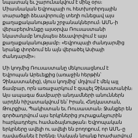
նպատակ եւ շարունակվում է մինչ օրս։
Միասնական Եվրոպայի ու հետխորհրդային
տարածքի ձեւավորումը տեղի ունեցավ այս
քաղաքականության շրջանակներում։ ԱՄՆ-ի
վերաբերմունքը այսօրվա Ռուսաստանի
նկատմամբ նույնպես ձեւավորվում է այս
քաղաքականությամբ։ «Եվրոպայի ժանդարմից
նրանք փորձում են այն վերածել Ասիայի
ժանդարմի»։
Մի կողմից Ռուսաստանը մեկուսացնում է
Եվրոպան Արեւելքից (առաջին հերթին՝
Չինաստանից), մյուս կողմից՝ մղվում է մեկ այլ
ճամբար, որն առաջարկում է զսպել Չինաստանին։
Այս ապագա ճամբարի անդամների անուններն
արդեն հիշատակվում են՝ Իրան, Հնդկաստան,
Թուրքիա, Պակիստան եւ Ռուսաստան։ Ջանքեր են
գործադրվում այս երկրներից յուրաքանչյուրին
հարկադրելու համաձայնության։ Եվրոպական
երկրները ավելի ու ավելի են բողոքում, որ ԱՄՆ-ը
դավաճանել է իրենց։ Սակայն նրանք հրաժարվում