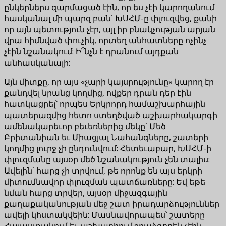
ընկերներս զարմացած էին, որ ես չէի կարողանում
հասկանալ մի պարզ բան՝ ԽՍՀՄ-ը փլուզվեց, քանի
որ այն պետություն չէր, այլ իր բնակչության արյան
վրա հիմնված փուչիկ, որտեղ անհատները ոչինչ
չէին նշանակում: Ի՞նչն է դրանում այդքան
անհասկանալի:
Այն միտքը, որ այս «չարի կայսրությունը» կարող էր
քանդվել նրանց կողմից, ովքեր դրան դեր էին
հատկացրել՝ որպես Երկրորդ համաշխարհային
պատերազմից հետո ստեղծված աշխարհակարգի
ամենակարեւոր բեւեռներից մեկը՝ Մեծ
Բրիտանիան եւ Միացյալ Նահանգները, շատերի
կողմից լուրջ չի ընդունվում: Հետեւաբար, ԽՍՀՄ-ի
փլուզմանը այսօր մեծ նշանակություն չեն տալիս:
Ավելին՝ հարց չի տրվում, թե որոնք են այս երկրի
միտումնավոր փլուզման պատճառները: Եվ եթե
նման հարց տրվեր, այսօր միջազգային
քաղաքականության մեջ շատ իրադարձություններ
ավելի կհստակվեին: Մասնավորապես՝ շատերը
Հայաստանում եւ աշխարհում ջղաձգորեն չէին