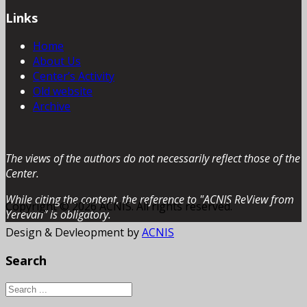
Links
Home
About Us
Center’s Activity
Old website
Archive
The views of the authors do not necessarily reflect those of the
Center.
While citing the content, the reference to "ACNIS ReView from
Copyright © 2026 ACNIS. All rights reserved.
Yerevan” is obligatory.
Design & Devleopment by
ACNIS
Search