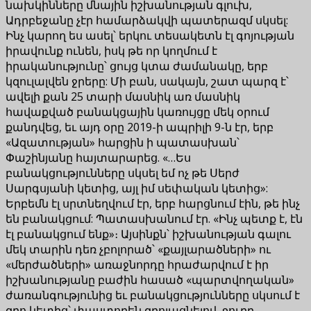
նախկինները մնային իշխանության գլուխ,
Ադրբեջանը չէր համարձակվի պատերազմ սկսել:
Ինչ կարող ես ասել՝ երկու տեսակետն էլ գոյության
իրավունք ունեն, իսկ թե որ կողմում է
իրականությունը՝ ցույց կտա ժամանակը, երբ
կզուլալվեն ջրերը: Մի բան, սակայն, շատ պարզ է՝
ավելի քան 25 տարի մասնիկ առ մասնիկ
հավաքված բանակցային կառույցը մեկ օրում
քանդվեց, եւ այդ օրը 2019-ի ապրիլի 9-ն էր, երբ
«Ազատության» հարցին ի պատասխան՝
Փաշինյանը հայտարարեց. «…Ես
բանակցությունները սկսել եմ ոչ թե Սերժ
Սարգսյանի կետից, այլ իմ սեփական կետից»:
Երբեմն էլ սրտնեղվում էր, երբ հարցնում էին, թե ինչ
են բանակցում: Պատասխանում էր. «Ինչ պետք է, էն
էլ բանակցում ենք»։ Այսինքն՝ իշխանության գալու
մեկ տարին դեռ չբոլորած՝ «քայլարածների» ու
«մերժածների» առաջնորդը հրաժարվում է իր
իշխանությանը բաժին հասած «պարտվողական»
ժառանգությունից եւ բանակցությունները սկսում է
զրո կետից՝ փաստորեն զրոյացնելով, ջուրը