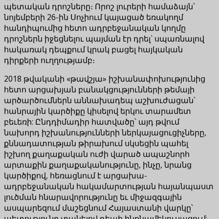
պետական դրոշները։ Որոշ լուրերի համաձայն՝
նոյեմբերի 26-ին Սոչիում կայացած եռակողմ
հանդիպումից հետո ադրբեջանական կողմը
դրոշներն իջեցնելու պայման էր դրել` սպառնալով
հակառակ դեպքում կրակ բացել հայկական
դիրքերի ուղղությամբ։
2018 թվականի «թավշյա» իշխանափոխությունից
հետո արցախյան բանակցությունների թեմայի
արծարծումներն աննախադեպ աշխուժացան՝
հանրային կարծիքը կիսելով երկու տարամետ
բեւեռի: Ընդդիմադիր հատվածը՝ այդ թվում
նախորդ իշխանությունների ներկայացուցիչները,
քննադատության թիրախում սկսեցին պահել
իշխող քաղաքական ուժի վարած ապաշնորհ
արտաքին քաղաքականությունը, ինչը, նրանց
կարծիքով, հեռացնում է արցախա-
ադրբեջանական հակամարտության հայանպաստ
լուծման հնարավորությունը եւ միջազգային
ասպարեզում մաշեցնում Հայաստանի վարկը՝
պետությունը տանելով դեպի ինքնամեկուսացում: