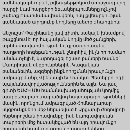
ամենակարեւորն է, քվեաթերթիկում առաջադրվող
հարցի կամ հարցերի ձեւակերպումները ոչնչով
չպետք է սահմանափակվեին, իսկ քվեարկության
ցանկացած արդյունք կողմերը պետք է հարգեին:
Անշուշտ՝ Փաշինյանը լավ գիտի, սակայն խնամքով
թաքցնում է, որ հայկական կողմը մեծ ջանքերի,
արհեստավարժության եւ, գլխավորապես,
հաղթողի հոգեբանության շնորհիվ, ինչն իր համար
անմատչելի է, կարողացել է շատ բաների հասնել՝
Մադրիդյան սկզբունքներին, Կազանյան
բանաձեւին, ազգերի ինքնորոշման իրավունքի
ամրագրմանը, Վիեննայի եւ Սանկտ-Պետերբուրգի
պայմանավորվածություններին եւ այլն։ Նա լավ
գիտի ԵԱՀԿ ՄԽ համանախագահության կողմից
պարբերաբար տարածվող հայտարարությունների
մասին, որոնցում ամրագրված Հիմնարարար
սկզբունքների մեջ ներառված է Արցախի ժողովրդի
ինքնորոշման իրավունքը, իսկ կարգավորման
տարրերի մեջ հստակեցված են այդ իրավունքի
իրացման կարեւորագույն բաղադրիչները: