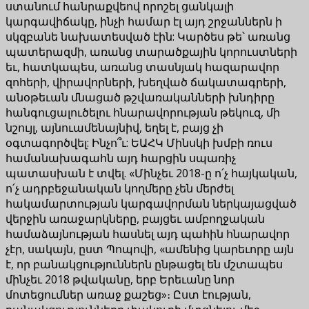
ստանում հանրաքվեով որոշել ցանկալի
կարգավիճակը, ինչի համար էլ այդ շրջաններն ի
սկզբանե նախատեսված էին: Կարծես թե՝ առանց
պատերազմի, առանց տարածքային կորուստների
եւ, հատկապես, առանց տասնյակ հազարավոր
զոհերի, վիրավորների, խեղված ճակատագրերի,
անօթեւան մնացած թշվառականների խնդիրը
հանգուցալուծելու հնարավորության թեկուզ, մի
նշույլ, այնուամենայնիվ, եղել է, բայց չի
օգտագործվել: Ինչո՞ւ: ԵԱՀԿ Մինսկի խմբի ռուս
համանախագահն այդ հարցին սպառիչ
պատասխան է տվել. «Մինչեւ 2018-ը ո՛չ հայկական,
ո՛չ ադրբեջանական կողմերը չեն մերժել
հակամարտության կարգավորման ներկայացված
վերջին առաջարկները, բայցեւ ամբողջական
համաձայնության հասնել այդ պահին հնարավոր
չէր, սակայն, ըստ Պոպովի, «ամենից կարեւորը այն
է, որ բանակցություններն ընթացել են մշտապես
մինչեւ 2018 թվականը, երբ Երեւանը նոր
մոտեցումներ առաջ քաշեց»։ Ըստ էության,