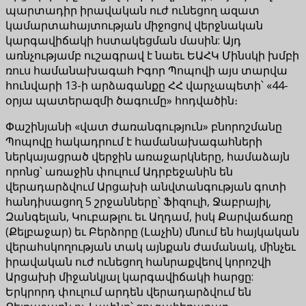
պարտադիր իրավական ուժ ունեցող ազատ
կամարտահայտության միջոցով վերջնական
կարգավիճակի հստակեցման մասին: Այդ
առնչությամբ ուշագրավ է նաեւ ԵԱՀԿ Մինսկի խմբի
ռուս համանախագահ Իգոր Պոպովի այս տարվա
հունվարի 13-ի արձագանքը ՀՀ վարչապետի՝ «44-
օրյա պատերազմի ծագումը» հոդվածին։
Փաշինյանի «վատ ժառանգություն» բնորոշմանը
Պոպովը հակադրում է համանախագահների
ներկայացրած վերջին առաջարկները, համաձայն
որոնց՝ առաջին փուլում Ադրբեջանին են
վերադարձվում Արցախի անվտանգության գոտի
հանդիսացող 5 շրջանները՝ Ֆիզուլի, Ջաբրայիլ,
Զանգելան, Կուբաթլու եւ Աղդամ, իսկ Քարվաճառը
(Քելբաջար) եւ Բերձորը (Լաչին) մնում են հայկական
վերահսկողության տակ այնքան ժամանակ, մինչեւ
իրավական ուժ ունեցող հանրաքվեով կորոշվի
Արցախի միջանկյալ կարգավիճակի հարցը:
Երկրորդ փուլում արդեն վերադարձվում են