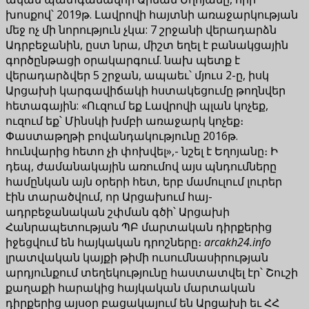
խոսքով՝ 2019թ. Լավրովի հայտնի առաջարկության
մեջ ոչ մի նորություն չկա: 7 շրջանի վերադարձն
Ադրբեջանին, ըստ նրա, միշտ եղել է բանակցային
գործընթացի օրակարգում. նախ պետք է
վերադարձվեր 5 շրջան, ապաեւ՝ մյուս 2-ը, իսկ
Արցախի կարգավիճակի հստակեցումը թողնվեր
հետագային: «Ուզում եք Լավրովի պլան կոչեք,
ուզում եք՝ Մինսկի խմբի առաջարկ կոչեք։
Փաստաթղթի բովանդակությունը 2016թ.
հունվարից հետո չի փոխվել»,- նշել է Եղոյանը։ Ի
դեպ, ժամանակային առումով այս պնդումները
համընկան այն օրերի հետ, երբ մամուլում լուրեր
էին տարածվում, որ Արցախում հայ-
ադրբեջանական շփման գծի՝ Արցախի
Հանրապետության ՊԲ մարտական դիրքերից
իջեցվում են հայկական դրոշները։
arcakh24.info
լրատվական կայքի թիմի ուսումնասիրության
արդյունքում տեղեկությունը հաստատվել էր՝ Շուշի
քաղաքի հարակից հայկական մարտական
դիրքերից այսօր բացակայում են Արցախի եւ ՀՀ