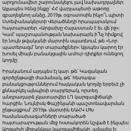
արդյունավետ շարունակելու լավ նախադրյալներ:
Այլապես հենց ինքը՝ ՀՀ վարչապետի աթոռը
զբաղեցնող անձը, 2019թ. օգոստոսին ինչո՞ւ պիտի
Ստեփանակերտի Վերածննդի հրապարակում
հայտարարեր. «Արցախը Հայաստան է եւ վե՛րջ»:
Կամ՝ պաշտպանության նախարարն ի՞նչ հիմքով
էր նույն թվականի մարտին սպառնում, թե «Նոր
պատերազմ՝ նոր տարածքներ»: Այսպես կարող էր
խոսել միայն բանակցային ամուր դիրքեր ունեցող
կողմը:
Իրականում այդպես էլ կար. թե՛ Կազանյան
գործընթացի ժամանակ, թե՛ հետագա
բանակցություններում հայկական կողմը երբեւէ չի
քննարկել այնպիսի տարբերակ, որտեղ
անդրադարձ չկատարվեր ԼՂ կարգավիճակի
հարցին։ Նույնիսկ Փաշինյանի պաշտոնավարման
ընթացքում՝ 2019թ. մարտին ԵԱՀԿ ՄԽ
համանախագահների տարածած
հայտարարության մեջ հստակորեն նշված է ինչպես
Արցախի միջանկյալ կարգավիճակի, այնպես էլ