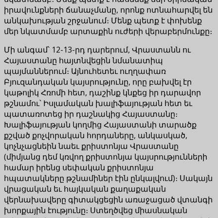
իրավունքների ճանաչմանը, որոնք ոտնահարվել են
անկախության շրջանում։ Մենք պետք է փոխենք
մեր նկատմամբ արտաքին ուժերի վերաբերմունքը։
Մի անգամ՝ 12-13-րդ դարերում, Վրաստանն ու
Հայաստանը հայտնվեցին նմանատիպ
պայմաններում։ Այնուհետեւ ուղղափառ
Բյուզանդական կայսրությունը, որը բախվել էր
կաթոլիկ Հռոմի հետ, դաշինք կնքեց իր դարավոր
թշնամու՝ Իսլամական խալիֆայության հետ եւ
պատառոտեց իր դաշնակից Հայաստանը։
Խալիֆայության կողմից Հայաստանի տարածք
քշված քոչվորական հորդաները, անկասկած,
կոչնչացնեին նաեւ քրիստոնյա Վրաստանը
(միմյանց դեմ կռվող քրիստոնյա կայսրությունների
համար իրենց սեփական քրիստոնյա
հպատակները թշնամիներ էին ընկալվում)։ Սակայն
վրացական եւ հայկական քաղաքական
վերնախավերը գիտակցեցին առաջացած վտանգի
խորքային էությունը։ Ստեղծվեց միասնական