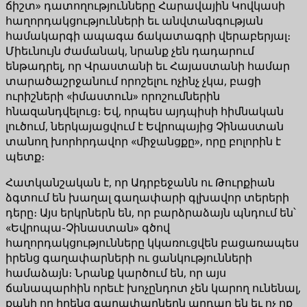
ճիշտ» դատողությունները Հարավային Կովկասի
հաղորդակցությունների եւ անվտանգության
համակարգի ապագա ճակատագրի վերաբերյալ։
Միեւնույն ժամանակ, նրանք չեն դադարում
ենթադրել, որ Վրաստանի եւ Հայաստանի համար
տարածաշրջանում որոշելու ոչինչ չկա, բացի
ուրիշների «իմաստուն» որոշումներին
հնազանդվելուց։ Եվ, որպես այդպիսի հիմնական
լուծում, ներկայացվում է Եվրոպայից Չինաստան
տանող խորհրդավոր «միջանցքը», որը բոլորին է
պետք։
Հատկանշական է, որ Ադրբեջանն ու Թուրքիան
ձգտում են խաղալ գաղափարի գլխավոր տերերի
դերը։ Այս երկրներն են, որ բարձրաձայն պնդում են՝
«Եվրոպա-Չինաստան» գծով
հաղորդակցությունները կկառուցվեն բացառապես
իրենց գաղափարների ու ցանկությունների
համաձայն։ Նրանք կարծում են, որ այս
ճանապարհին որեւէ խոչընդոտ չեն կարող ունենալ,
քանի որ իրենց գաղափարներն արդար են եւ ոչ ոք