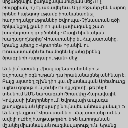
միջազգային քաղաքականության մեջ։ Ո՛չ
Թուրքիան, ո՛չ էլ, առավել եւս, Ադրբեջանը չեն կարող
իրենց հայեցողությամբ իրականացնել
հաղորդակցություններ Եվրոպա-Չինաստան գծի
երկայնքով, քանի որ կան չափազանց շատ
խոչընդոտող գործոններ։ Բացի հիմնական
խաղացողներից՝ Վրաստանից եւ Հայաստանից,
նրանք պետք է «կոտրեն» Իրանին ու
Ռուսաստանին եւ համոզեն նրանց իրենց
ծրագրերի «արդարության» մեջ։
Ավելին՝ առանց Միացյալ Նահանգների եւ
Եվրոպայի օգնության դա իրականացնել անհնար է։
Բայց այստեղ էլ խնդիր կա. միասնական Արեւմուտք
այլեւս գոյություն չունի։ Ոչ ոք չգիտի, թե ինչ է
տեսնում ԱՄՆ նախագահ Թրամփը Հարավային
Կովկասի խնդիրներում։ Եվրոպայի ապագա
քաղաքական կերպարը նույնպես անհասկանալի է։
Ամեն դեպքում՝ Վրաստանն ու Հայաստանը ունեն
ավելի ուժեղ հաղթաթղթեր, եթե կարողանան
մշակել միասնական ռազմավարություն։ Նրանց