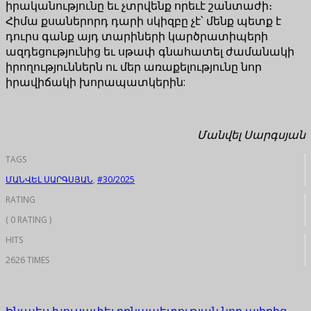
իրականությունը եւ չտրվենք որեւէ շանտաժի։
Հիմա քսաներորդ դարի սկիզբը չէ՝ մենք պետք է
դուրս գանք այդ տարիների կարծրատիպերի
ազդեցությունից եւ սթափ գնահատել ժամանակի
իրողություններն ու մեր առաքելությունը նոր
իրավիճակի խորապատկերին:
Մանվել Սարգսյան
TAGS
ՄԱՆՎԵԼ ՍԱՐԳՍՅԱՆ
,
#30/2025
RATING
( 0 RATING )
HITS
2626 TIMES
Ինչպես խուսափել բռնապետության նոր ալիքից