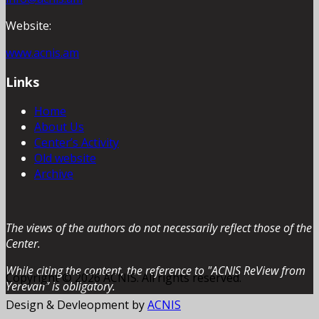
Website:
www.acnis.am
Links
Home
About Us
Center’s Activity
Old website
Archive
The views of the authors do not necessarily reflect those of the
Center.
While citing the content, the reference to "ACNIS ReView from
Copyright © 2026 ACNIS. All rights reserved.
Yerevan” is obligatory.
Design & Devleopment by
ACNIS