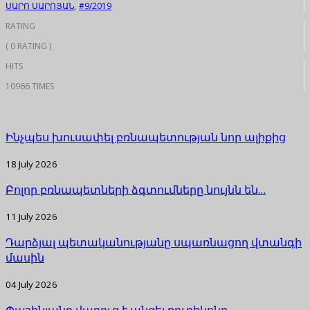
ՍԱՐՈ ՍԱՐՈՅԱՆ
,
#9/2019
RATING
( 0 RATING )
HITS
10966 TIMES
Ինչպես խուսափել բռնապետության նոր ալիքից
18 July 2026
Բոլոր բռնապետների ձգտումները նույնն են…
11 July 2026
Դարձյալ պետականությանը սպառնացող վտանգի
մասին
04 July 2026
Փաշինյանը վաղուց է անցել ռուբիկոնը