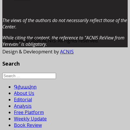
The views of the authors do not necessarily reflect those of the
Center.
While citing the content, the reference to "ACNIS ReView from
Copyright © 2026 ACNIS. All rights reserved.
Yerevan” is obligatory.
Design & Devleopment by
ACNIS
Search
Գլխավոր
About Us
Editorial
Analysis
Free Platform
Weekly Update
Book Review