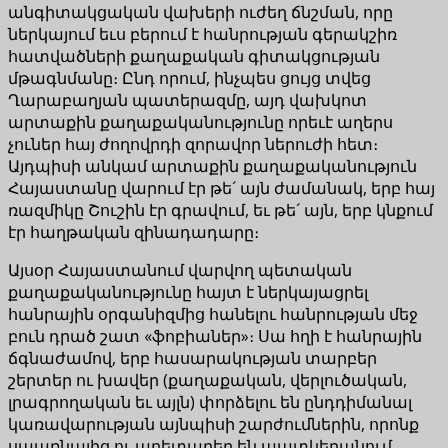
անգիտակցական վախերի ուժեղ ճնշման, որը
ներկայում եւս բերում է հանրության գերակշիռ
հատվածների քաղաքական գիտակցության
մթագնմանը։ Ընդ որում, ինչպես ցույց տվեց
Ղարաբաղյան պատերազմը, այդ վախկոտ
արտաքին քաղաքականությունը որեւէ աղերս
չուներ հայ ժողովրդի զորավոր ներուժի հետ։
Այդպիսի անկամ արտաքին քաղաքականություն
Հայաստանը վարում էր թե´ այն ժամանակ, երբ հայ
ռազմիկը Շուշին էր գրավում, եւ թե´ այն, երբ կնքում
էր հաղթական զինադադարը։
Այսօր Հայաստանում վարվող պետական
քաղաքականությունը հայտ է ներկայացրել
հանրային օրգանիզմից հանելու հանրության մեջ
բուն դրած շատ «ֆոբիաներ»։ Սա հղի է հանրային
ճգնաժամով, երբ հասարակության տարբեր
շերտեր ու խավեր (քաղաքական, վերլուծական,
լրագրողական եւ այլն) փորձելու են ընդդիմանալ
կառավարության այնպիսի շարժումներին, որոնք
սպառնալից ու աղետաբեր են պատկերանում