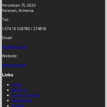
Yerznkian 75, 0033
Yerevan, Armenia
Tel.:
+374 10 528780 / 274818
Email:
info@acnis.am
Website:
www.acnis.am
Links
Home
About Us
Center’s Activity
Old website
Archive