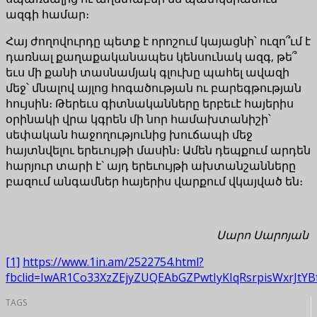
ազգի համար։
Հայ ժողովուրդը պետք է որոշում կայացնի՝ ուզո՞ւմ է
դառնալ քաղաքականապես կենսունակ ազգ, թե՞
եւս մի քանի տասնամյակ գլուխը պահել ավազի
մեջ՝ մնալով այլոց հոգածության ու բարեգթության
հույսին։ Թերեւս գիտնականները երբեւէ հայերիս
օրինակի վրա կգրեն մի նոր համախտանիշի՝
սեփական հաջողությունից խուճապի մեջ
հայտնվելու երեւույթի մասին։ Ամեն դեպքում արդեն
հարյուր տարի է` այդ երեւույթի ախտանշանները
բազում անգամներ հայերիս վարքում վկայված են։
Սարո Սարոյան
[1]
https://www.1in.am/2522754.html?
fbclid=IwAR1Co33XzZEjyZUQEAbGZPwtIyKIqRsrpisWxrJtY
TAGS