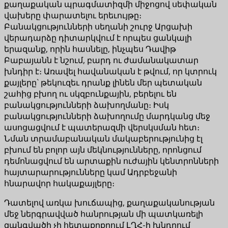
քաղաքական պրագմատիզմի միջոցով սեփական
վախերը փարատելու երեւույթը։
Բանակցությունների սեղանի շուրջ Արցախի
վերադարձը դիտարկվում է որպես ցանկալի
երազանք, որին հասնելը, ինչպես Դավիթ
Բաբայանն է նշում, բարդ ու ժամանակատար
խնդիր է։ Առավել հավանական է թվում, որ կտրուկ
քայլերը` թեկուզեւ դրանք լինեն մեր պետական
շահից բխող ու սկզբունքային, բերելու են
բանակցությունների ձախողմանը։ Իսկ
բանակցությունների ձախողումը մարդկանց մեջ
ասոցացվում է պատերազմի վերսկսման հետ։
Նման տրամաբանական մակաբերությունից էլ
բխում են բոլոր այն մեկնությունները, որոնցում
դեմոնացվում են արտաքին ուժային կենտրոնների
հայտարարությունները կամ Ադրբեջանի
հնարավոր հակաքայլերը։
Դատելով առկա խուճապից, քաղաքականության
մեջ ներգրավված հանրության մի պատկառելի
զանգվածի չի հետաքրքրում ԼՂՀ-ի խնդրում