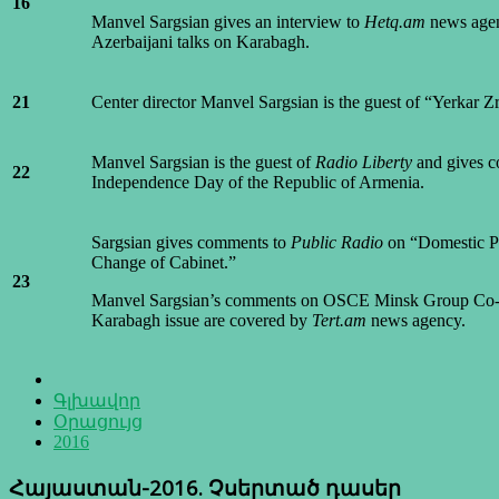
16
Manvel Sargsian gives an interview to
Hetq.am
news age
Azerbaijani talks on Karabagh.
21
Center director Manvel Sargsian is the guest of “Yerkar 
Manvel Sargsian is the guest of
Radio Liberty
and gives c
22
Independence Day of the Republic of Armenia.
Sargsian gives comments to
Public Radio
on “Domestic Po
Change of Cabinet.”
23
Manvel Sargsian’s comments on OSCE Minsk Group Co-C
Karabagh issue are covered by
Tert.am
news agency.
Գլխավոր
Օրացույց
2016
Հայաստան-2016. Չսերտած դասեր