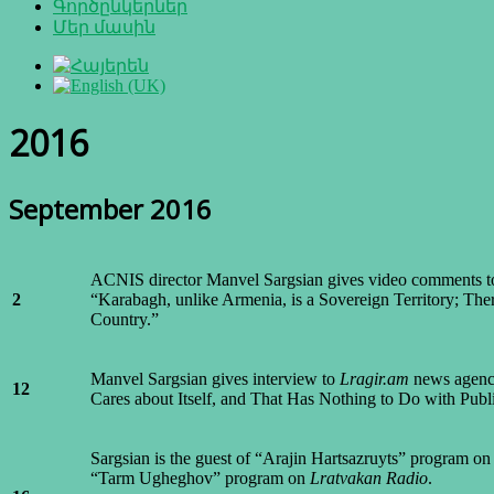
Գործընկերներ
Մեր մասին
2016
September 2016
ACNIS director Manvel Sargsian gives video comments 
2
“Karabagh, unlike Armenia, is a Sovereign Territory; The
Country.”
Manvel Sargsian gives interview to
Lragir.am
news agenc
12
Cares about Itself, and That Has Nothing to Do with Publi
Sargsian is the guest of “Arajin Hartsazruyts” program o
“Tarm Ugheghov” program on
Lratvakan Radio
.