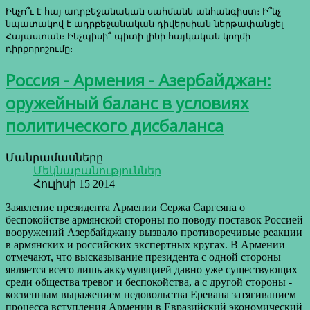
Ինչո՞ւ է հայ-ադրբեջանական սահմանն անհանգիստ։ Ի՞նչ
նպատակով է ադրբեջանական դիվերսիան ներթափանցել
Հայաստան։ Ինչպիսի՞ պիտի լինի հայկական կողմի
դիրքորոշումը։
Россия - Армения - Азербайджан:
оружейный баланс в условиях
политического дисбаланса
Մանրամասները
Մեկնաբանություններ
Հուլիսի 15 2014
Заявление президента Армении Сержа Саргсяна о
беспокойстве армянской стороны по поводу поставок Россией
вооружений Азербайджану вызвало противоречивые реакции
в армянских и российских экспертных кругах. В Армении
отмечают, что высказывание президента с одной стороны
является всего лишь аккумуляцией давно уже существующих
среди общества тревог и беспокойства, а с другой стороны -
косвенным выражением недовольства Еревана затягиванием
процесса вступления Армении в Евразийский экономический