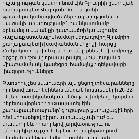
ուշադրության կենտրոնում էին Գյումրիի ընտրված
քաղաքապետ Վարդան Ղուկասյանի
«թատերականացված» ձերբակալությունն ու
կայծակի արագությամբ նրա նկատմամբ
երկամսյա կալանքի դատավճռի կայացումը:
Կաշառք ստանալու համար մեղադրվող Գյումրիի
քաղաքապետի խափանման միջոցի հարցը
Հակակոռուպցիոն դատարանը քննել է մի ամբողջ
գիշեր, որոշումը հրապարակել առավոտյան եւ,
միաժամանակ, կասեցրել համայնքի ղեկավարի
լիազորությունները:
Բառերով չես նկարագրի այն ցնցող տեսարանները,
որոնցով գյումրեցիներն անցան հոկտեմբերի 20-22-
ին, երբ ոստիկանական մեծաթիվ խմբերը, կարմիր
բերետավորները շրջապատել էին
քաղաքապետարանը՝ ցուցարար քաղաքացիների
դեմ կիրառելով բիրտ, անհամաչափ ուժ եւ,
փաստորեն, հրահրելով լարվածություն ու
անհարկի քաշքշուկ: Երկու օրվա ընթացքում
բերման են ենթարկվել մի քանի տասնյակ