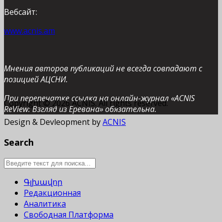
Вебсайт:
www.acnis.am
Мнения авторов публикаций не всегда совпадают с
позицией АЦСНИ.
При перепечатке ссылка на онлайн-журнал «ACNIS
Copyright © 2026 ACNIS. All rights reserved.
ReView: Взгляд из Еревана» обязательна.
Design & Devleopment by
ACNIS
Search
Գլխավոր
Редакционная
Аналитика
Свободная Платформа