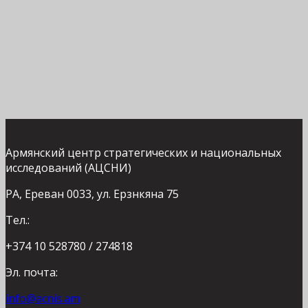
Армянский центр стратегических и национальных
исследований (АЦСНИ)
РА, Ереван 0033, ул. Ерзнкяна 75
Тел.:
+374 10 528780 / 274818
Эл. почта:
info@acnis.am