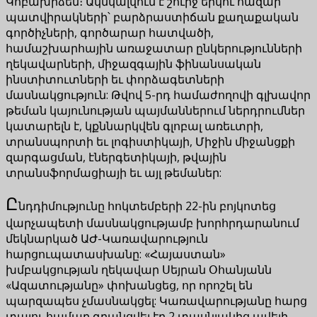
Կոբախիձեն։ Ակնկալվում է շուրջ երկու հազար
պատվիրակների՝ բարձրաստիճան քաղաքական
գործիչների, գործարար հատվածի,
համաշխարհային առաջատար ընկերությունների
ղեկավարների, միջազգային ֆինանսական
ինստիտուտների եւ փորձագետների
մասնակցություն: Թվով 5-րդ համաժողովի գլխավոր
թեման կայունության պայմաններում ներդրումներ
կատարելն է, կքննարկվեն գլոբալ առեւտրի,
տրանսպորտի եւ լոգիստիկայի, Միջին միջանցքի
զարգացման, էներգետիկայի, թվային
տրանսֆորմացիայի եւ այլ թեմաներ:
Ը
նդդիմությունը հոկտեմբերի 22-ին բոյկոտեց
վարչապետի մասնակցությամբ խորհրդարանում
մեկնարկած ԱԺ-Կառավարություն
հարցուպատասխանը: «Հայաստան»
խմբակցության ղեկավար Սեյրան Օհանյանն
«Ազատությանը» փոխանցեց, որ որոշել են
պարզապես չմասնակցել: Կառավարությանը հարց
տալու համար գրանցվել էր 2 տասնյակից ավելի