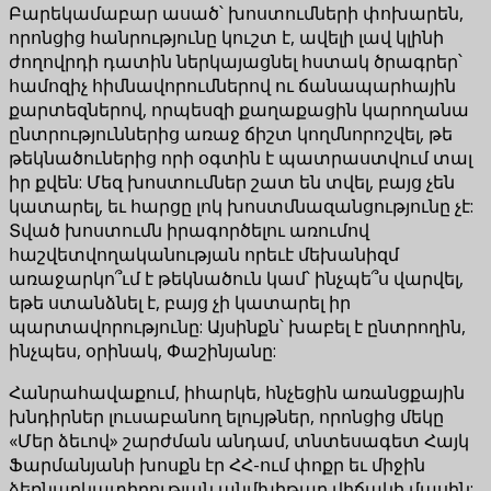
Բարեկամաբար ասած՝ խոստումների փոխարեն,
որոնցից հանրությունը կուշտ է, ավելի լավ կլինի
ժողովրդի դատին ներկայացնել հստակ ծրագրեր՝
համոզիչ հիմնավորումներով ու ճանապարհային
քարտեզներով, որպեսզի քաղաքացին կարողանա
ընտրություններից առաջ ճիշտ կողմնորոշվել, թե
թեկնածուներից որի օգտին է պատրաստվում տալ
իր քվեն: Մեզ խոստումներ շատ են տվել, բայց չեն
կատարել, եւ հարցը լոկ խոստմնազանցությունը չէ:
Տված խոստումն իրագործելու առումով
հաշվետվողականության որեւէ մեխանիզմ
առաջարկո՞ւմ է թեկնածուն կամ՝ ինչպե՞ս վարվել,
եթե ստանձնել է, բայց չի կատարել իր
պարտավորությունը: Այսինքն՝ խաբել է ընտրողին,
ինչպես, օրինակ, Փաշինյանը:
Հանրահավաքում, իհարկե, հնչեցին առանցքային
խնդիրներ լուսաբանող ելույթներ, որոնցից մեկը
«Մեր ձեւով» շարժման անդամ, տնտեսագետ Հայկ
Ֆարմանյանի խոսքն էր ՀՀ-ում փոքր եւ միջին
ձեռնարկատիրության անմխիթար վիճակի մասին: