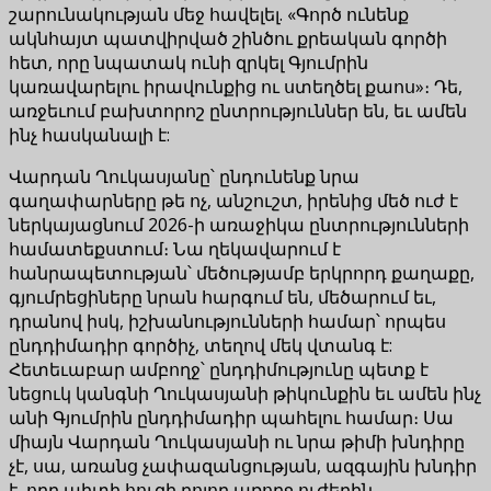
շարունակության մեջ հավելել. «Գործ ունենք
ակնհայտ պատվիրված շինծու քրեական գործի
հետ, որը նպատակ ունի զրկել Գյումրին
կառավարելու իրավունքից ու ստեղծել քաոս»։ Դե,
առջեւում բախտորոշ ընտրություններ են, եւ ամեն
ինչ հասկանալի է:
Վարդան Ղուկասյանը՝ ընդունենք նրա
գաղափարները թե ոչ, անշուշտ, իրենից մեծ ուժ է
ներկայացնում 2026-ի առաջիկա ընտրությունների
համատեքստում։ Նա ղեկավարում է
հանրապետության՝ մեծությամբ երկրորդ քաղաքը,
գյումրեցիները նրան հարգում են, մեծարում եւ,
դրանով իսկ, իշխանությունների համար՝ որպես
ընդդիմադիր գործիչ, տեղով մեկ վտանգ է:
Հետեւաբար ամբողջ՝ ընդդիմությունը պետք է
նեցուկ կանգնի Ղուկասյանի թիկունքին եւ ամեն ինչ
անի Գյումրին ընդդիմադիր պահելու համար։ Սա
միայն Վարդան Ղուկասյանի ու նրա թիմի խնդիրը
չէ, սա, առանց չափազանցության, ազգային խնդիր
է, որը պիտի հուզի բոլոր առողջ ուժերին,