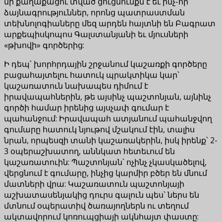
մի քաղաքացու տված ցուցմունքն է եւ ինչ-որ
ձայնագրություններ, որոնց պատրաստման
տեխնոլոգիաները մեզ արդեն հայտնի են Բագրատ
արքեպիսկոպոս Գալստանյանի եւ մյուսների
«թխովի» գործերից:
Ի դեպ՝ խորհրդային շրջանում կաշառքի գործերը
բացահայտելու հատուկ պրակտիկա կար՝
կաշառատուն նախապես դիմում է
իրավապահներին, թե այսինչ պաշտոնյան, այնինչ
գործի համար իրենից այսչափ գումար է
պահանջում: Իրավապահ ատյանում պահանջվող
գումարը հատուկ նյութով մշակում էին, տալիս
նրան, որպեսզի տանի կաշառակերին, իսկ իրենք՝ 2-
3 օպերաշխատող, աննկատ հետեւում են
կաշառատուին: Պաշտոնյան՝ ոչինչ չկասկածելով,
վերցնում է գումարը, ինչից կարմիր բծեր են մնում
մատների վրա: Կաշառատուն պաշտոնյայի
աշխատասենյակից դուրս գալուն պես՝ ներս են
մտնում օպերատիվ ծառայողներն ու տեղում
ակտավորում կոռուպցիայի ակնհայտ փաստը: