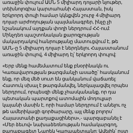
առաջին փուլում ԱՄՆ 5 միլիարդ դոլարի նյութեր,
տեխնոլոգիա կարտահանի Հայաստան, իսկ
երկրորդ փուլի համար կկնքվեն շուրջ 4 միլիարդ
դոլար արժողության պայմանագրեր, ինչը չի
նշանակում այդքան փողի ներդրում ՀՀ-ում:
Մինչդեռ պաշտոնական քարոզչության
մակարդակով հանրությանը մատուցվում է, թե
ԱՄՆ-ը 5 միլիարդ դոլար է ներդնելու Հայաստանում
առաջին փուլով, 4 միլիարդ էլ՝ երկրորդ փուլով:
«Երբ մենք համեմատում ենք բնօրինակն ու
Կառավարության թարգմանչի ասածը՝ հասկանում
ենք, որ մեզ մեծ սուտ են ցանկանում վաճառել:
Հատուկ սխալ է թարգմանվել, ներկայացվել որպես
ներդրում, որպեսզի մենք չհասկանանք, որ դա
պետական պարտքով ատոմային մոդուլյար
կայանի մասին է, որի համար ներդրում է անելու ոչ
թե ամերիկացի գործարարը, այլ մենք բոլորս՝
Հայաստանի քաղաքացիներս»,- պարզաբանել է
«Մեր ձեւով» նախաձեռնության համակարգող,
քաղաքագետ Նարեկ Կարապետյանը: Ավելին՝ ըստ