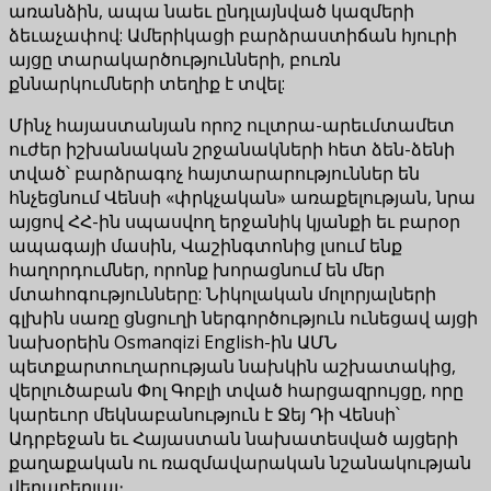
առանձին, ապա նաեւ ընդլայնված կազմերի
ձեւաչափով: Ամերիկացի բարձրաստիճան հյուրի
այցը տարակարծությունների, բուռն
քննարկումների տեղիք է տվել:
Մինչ հայաստանյան որոշ ուլտրա-արեւմտամետ
ուժեր իշխանական շրջանակների հետ ձեն-ձենի
տված՝ բարձրագոչ հայտարարություններ են
հնչեցնում Վենսի «փրկչական» առաքելության, նրա
այցով ՀՀ-ին սպասվող երջանիկ կյանքի եւ բարօր
ապագայի մասին, Վաշինգտոնից լսում ենք
հաղորդումներ, որոնք խորացնում են մեր
մտահոգությունները: Նիկոլական մոլորյալների
գլխին սառը ցնցուղի ներգործություն ունեցավ այցի
նախօրեին Osmanqizi English-ին ԱՄՆ
պետքարտուղարության նախկին աշխատակից,
վերլուծաբան Փոլ Գոբլի տված հարցազրույցը, որը
կարեւոր մեկնաբանություն է Ջեյ Դի Վենսի՝
Ադրբեջան եւ Հայաստան նախատեսված այցերի
քաղաքական ու ռազմավարական նշանակության
վերաբերյալ։