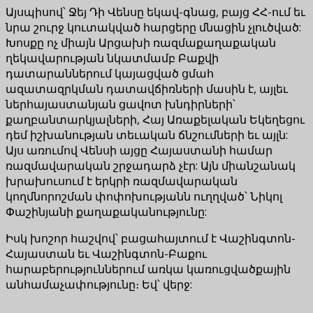
Այսպիսով՝ Ջեյ Դի Վենսը եկավ-գնաց, բայց ՀՀ-ում եւ
նրա շուրջ կուտակված հարցերը մնացին չլուծված:
Խոսքը ոչ միայն Արցախի ռազմաքաղաքական
ղեկավարության նկատմամբ Բաքվի
դատարաններում կայացված ցմահ
ազատազրկման դատավճիռների մասին է, այլեւ
ներհայաստանյան ցավոտ խնդիրների՝
քաղբանտարկյալների, Հայ Առաքելական Եկեղեցու
դեմ իշխանության տեւական ճնշումների եւ այլն:
Այս առումով Վենսի այցը Հայաստանի համար
ռազմավարական շրջադարձ չէր: Այն միանշանակ
խրախուսում է երկրի ռազմավարական
կողմնորոշման փոփոխությանն ուղղված՝ Նիկոլ
Փաշինյանի քաղաքականությունը:
Իսկ խոշոր հաշվով՝ բացահայտում է Վաշինգտոն-
Հայաստան եւ Վաշինգտոն-Բաքու
հարաբերություններում առկա կառուցվածքային
անհամաչափությունը։ Եվ՝ վերջ: