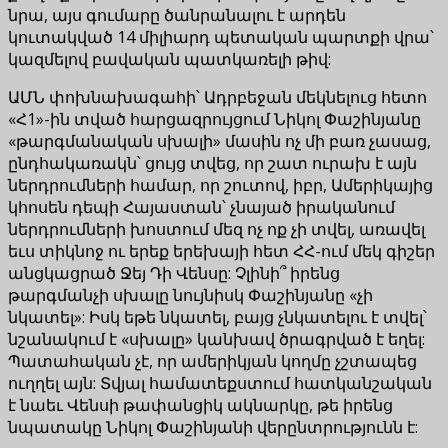
նրա, այս գումարը ծանրանալու է արդեն
կուտակված 14 միլիարդ պետական պարտքի վրա՝
կազմելով բավական պատկառելի թիվ:
ԱՄՆ փոխնախագահի՝ Ադրբեջան մեկնելուց հետո
«Հ1»-ին տված հարցազրույցում Նիկոլ Փաշինյանը
«թարգմանական սխալի» մասին ոչ մի բառ չասաց,
ընդհակառակն՝ ցույց տվեց, որ շատ ուրախ է այն
ներդրումների համար, որ շուտով, իբր, Ամերիկայից
կհոսեն դեպի Հայաստան՝ չնայած իրականում
ներդրումների խոստում մեզ ոչ ոք չի տվել, առավել
եւս տիկնոջ ու երեք երեխայի հետ ՀՀ-ում մեկ գիշեր
անցկացրած Ջեյ Դի Վենսը: Չլինի՞ իրենց
թարգմանչի սխալը նույնիսկ Փաշինյանը «չի
նկատել»: Իսկ եթե նկատել, բայց չնկատելու է տվել՝
նշանակում է «սխալը» կանխավ ծրագրված է եղել:
Պատահական չէ, որ ամերիկյան կողմը չշտապեց
ուղղել այն: Տվյալ համատեքստում հատկանշական
է նաեւ Վենսի թափանցիկ ակնարկը, թե իրենց
նպատակը Նիկոլ Փաշինյանի վերընտրությունն է: