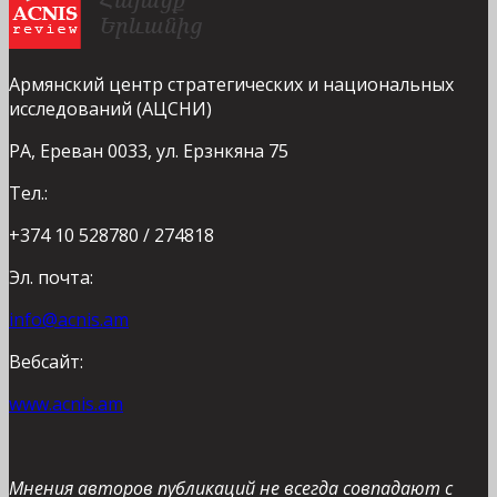
Армянский центр стратегических и национальных
исследований (АЦСНИ)
РА, Ереван 0033, ул. Ерзнкяна 75
Тел.:
+374 10 528780 / 274818
Эл. почта:
info@acnis.am
Вебсайт:
www.acnis.am
Мнения авторов публикаций не всегда совпадают с