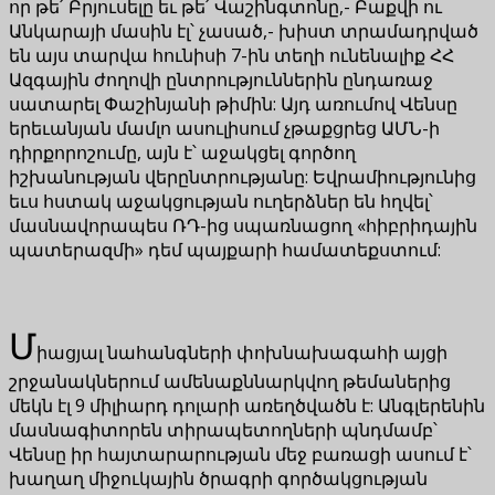
որ թե՛ Բրյուսելը եւ թե՛ Վաշինգտոնը,- Բաքվի ու
Անկարայի մասին էլ՝ չասած,- խիստ տրամադրված
են այս տարվա հունիսի 7-ին տեղի ունենալիք ՀՀ
Ազգային ժողովի ընտրություններին ընդառաջ
սատարել Փաշինյանի թիմին: Այդ առումով Վենսը
երեւանյան մամլո ասուլիսում չթաքցրեց ԱՄՆ-ի
դիրքորոշումը, այն է՝ աջակցել գործող
իշխանության վերընտրությանը: Եվրամիությունից
եւս հստակ աջակցության ուղերձներ են հղվել՝
մասնավորապես ՌԴ-ից սպառնացող «հիբրիդային
պատերազմի» դեմ պայքարի համատեքստում:
Մ
իացյալ նահանգների փոխնախագահի այցի
շրջանակներում ամենաքննարկվող թեմաներից
մեկն էլ 9 միլիարդ դոլարի առեղծվածն է: Անգլերենին
մասնագիտորեն տիրապետողների պնդմամբ՝
Վենսը իր հայտարարության մեջ բառացի ասում է՝
խաղաղ միջուկային ծրագրի գործակցության