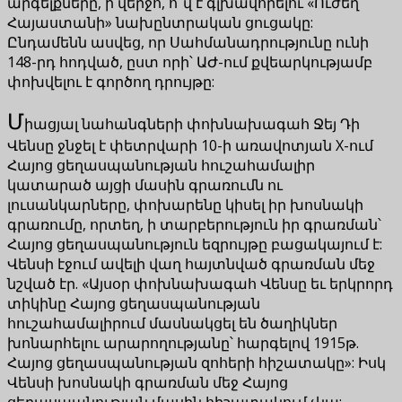
արգելքները, ի վերջո, ո՞վ է գլխավորելու «Ուժեղ
Հայաստանի» նախընտրական ցուցակը:
Ընդամենն ասվեց, որ Սահմանադրությունը ունի
148-րդ հոդված, ըստ որի՝ ԱԺ-ում քվեարկությամբ
փոխվելու է գործող դրույթը:
Մ
իացյալ նահանգների փոխնախագահ Ջեյ Դի
Վենսը ջնջել է փետրվարի 10-ի առավոտյան X-ում
Հայոց ցեղասպանության հուշահամալիր
կատարած այցի մասին գրառումն ու
լուսանկարները, փոխարենը կիսել իր խոսնակի
գրառումը, որտեղ, ի տարբերություն իր գրառման՝
Հայոց ցեղասպանություն եզրույթը բացակայում է:
Վենսի էջում ավելի վաղ հայտնված գրառման մեջ
նշված էր. «Այսօր փոխնախագահ Վենսը եւ երկրորդ
տիկինը Հայոց ցեղասպանության
հուշահամալիրում մասնակցել են ծաղիկներ
խոնարհելու արարողությանը՝ հարգելով 1915թ.
Հայոց ցեղասպանության զոհերի հիշատակը»: Իսկ
Վենսի խոսնակի գրառման մեջ Հայոց
ցեղասպանության մասին հիշատակում չկա: