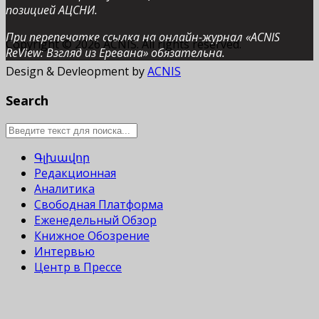
позицией АЦСНИ.
При перепечатке ссылка на онлайн-журнал «ACNIS
Copyright © 2026 ACNIS. All rights reserved.
ReView: Взгляд из Еревана» обязательна.
Design & Devleopment by
ACNIS
Search
Գլխավոր
Редакционная
Аналитика
Свободная Платформа
Еженедельный Обзор
Книжное Обозрение
Интервью
Центр в Прессе