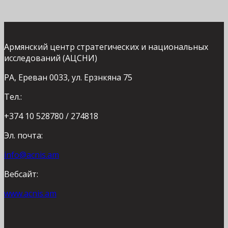
Армянский центр стратегических и национальных
исследований (АЦСНИ)
РА, Ереван 0033, ул. Ерзнкяна 75
Тел.:
+374 10 528780 / 274818
Эл. почта:
info@acnis.am
Вебсайт:
www.acnis.am