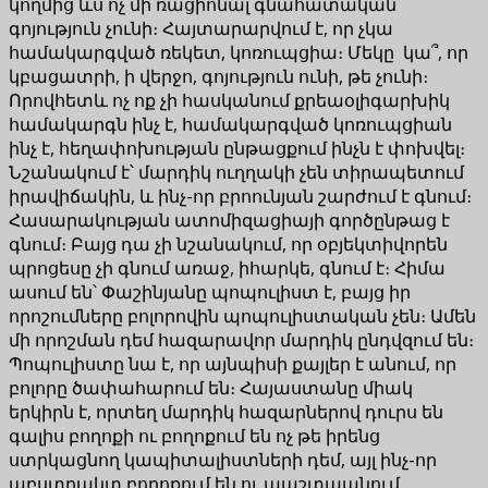
կողմից ևս ոչ մի ռացիոնալ գնահատական
գոյություն չունի։ Հայտարարվում է, որ չկա
համակարգված ռեկետ, կոռուպցիա։ Մեկը կա՞, որ
կբացատրի, ի վերջո, գոյություն ունի, թե չունի։
Որովհետև ոչ ոք չի հասկանում քրեաօլիգարխիկ
համակարգն ինչ է, համակարգված կոռուպցիան
ինչ է, հեղափոխության ընթացքում ինչն է փոխվել։
Նշանակում է՝ մարդիկ ուղղակի չեն տիրապետում
իրավիճակին, և ինչ-որ բրոունյան շարժում է գնում։
Հասարակության ատոմիզացիայի գործընթաց է
գնում։ Բայց դա չի նշանակում, որ օբյեկտիվորեն
պրոցեսը չի գնում առաջ, իհարկե, գնում է։ Հիմա
ասում են՝ Փաշինյանը պոպուլիստ է, բայց իր
որոշումները բոլորովին պոպուլիստական չեն։ Ամեն
մի որոշման դեմ հազարավոր մարդիկ ընդվզում են։
Պոպուլիստը նա է, որ այնպիսի քայլեր է անում, որ
բոլորը ծափահարում են։ Հայաստանը միակ
երկիրն է, որտեղ մարդիկ հազարներով դուրս են
գալիս բողոքի ու բողոքում են ոչ թե իրենց
ստրկացնող կապիտալիստների դեմ, այլ ինչ-որ
աբստրակտ բողոքում են ու պաշտպանում