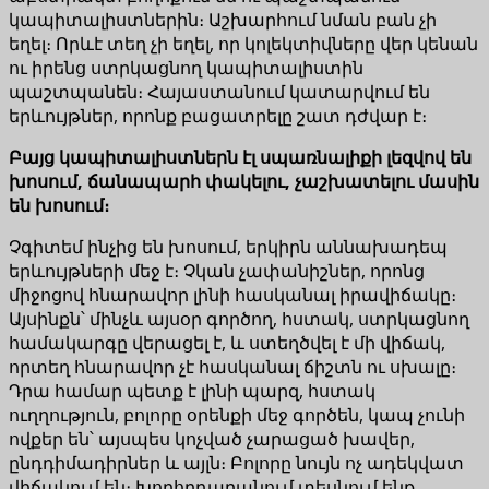
կապիտալիստներին։ Աշխարհում նման բան չի
եղել։ Որևէ տեղ չի եղել, որ կոլեկտիվները վեր կենան
ու իրենց ստրկացնող կապիտալիստին
պաշտպանեն։ Հայաստանում կատարվում են
երևույթներ, որոնք բացատրելը շատ դժվար է։
Բայց կապիտալիստներն էլ սպառնալիքի լեզվով են
խոսում, ճանապարհ փակելու, չաշխատելու մասին
են խոսում։
Չգիտեմ ինչից են խոսում, երկիրն աննախադեպ
երևույթների մեջ է։ Չկան չափանիշներ, որոնց
միջոցով հնարավոր լինի հասկանալ իրավիճակը։
Այսինքն՝ մինչև այսօր գործող, հստակ, ստրկացնող
համակարգը վերացել է, և ստեղծվել է մի վիճակ,
որտեղ հնարավոր չէ հասկանալ ճիշտն ու սխալը։
Դրա համար պետք է լինի պարզ, հստակ
ուղղություն, բոլորը օրենքի մեջ գործեն, կապ չունի
ովքեր են՝ այսպես կոչված չարացած խավեր,
ընդդիմադիրներ և այլն։ Բոլորը նույն ոչ ադեկվատ
վիճակում են։ Խորհրդարանում տեսնում ենք