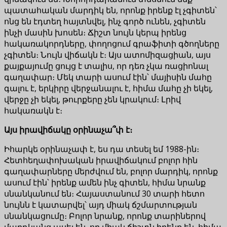
պատահական մարդիկ են, որոնք իրենք էլ չգիտեն՝
ոնց են էդտեղ հայտնվել, ինչ գործ ունեն, չգիտեն
ինչի մասին խոսեն։ Ճիշտ նույն կերպ իրենց
հակառակորդները, փողոցում գրաֆիտի գծողները
չգիտեն։ Նույն վիճակն է։ Այս ատոմիզացիան, այս
քայքայումը ցույց է տալիս, որ դեռ չկա ռացիոնալ
գաղափար։ Մեկ տարի ասում էին՝ մայիսին մահը
գալու է, երկիրը վերջանալու է, հիմա մահը չի եկել,
վերջը չի եկել, թուրքերը չեն կրակում։ Լրիվ
հակառակն է։
Այս իրավիճակը օրինաչա՞փ է։
Իհարկե օրինաչափ է, ես դա տեսել եմ 1988-ին։
Հետհեղափոխական իրավիճակում բոլոր հին
գաղափարները մերժվում են, բոլոր մարդիկ, որոնք
ասում էին՝ իրենք ամեն ինչ գիտեն, հիմա նրանք
սնանկանում են։ Հայաստանում 30 տարի հետո
նույնն է կատարվել՝ այդ միակ ճշմարտության
սնանկացումը։ Բոլոր նրանք, որոնք տարիներով
մարդկանց ասել են, որ միակ ճիշտն իրենք են, հիմա