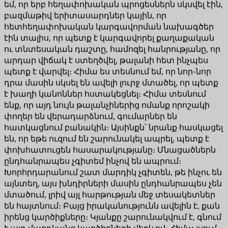
եմ, որ երբ հեղափոխական պրոցեսներն սկսվել էին,
բազմաթիվ երիտասարդներ կային, որ
հետհեղափոխական կարգավորման նախագծեր
էին տալիս, որ պետք է կարգավորել քաղաքական
ու տնտեսական դաշտը, համոզել հանրությանը, որ
արդար վիճակ է ստեղծվել, թալանի հետ ինչպես
պետք է վարվել։ Հիմա ես տեսնում եմ, որ նոր-նոր
դրա մասին սկսել են ավելի լուրջ մտածել, որ պետք
է խաղի կանոններ հստակեցնել։ Հիմա տեսնում
ենք, որ այդ նույն թալանչիներից ոմանք որոշակի
փողեր են վերադարձնում, գումարներ են
հատկացնում բանակին։ Այսինքն՝ նրանք հասկացել
են, որ եթե ուզում են շարունակել ապրել, պետք է
փոխհատուցեն հասարակությանը։ Մնացածներն
ընդհանրապես չգիտեմ ինչով են ապրում։
Խորհրդարանում շատ մարդիկ չգիտեն, թե ինչու են
այնտեղ, այս խնդիրների մասին ընդհանրապես չեն
մտածում, լրիվ այլ հարթության մեջ տեսակետներ
են հայտնում։ Բայց իրականությունն ավելին է, քան
իրենց կարծիքները։ Կյանքը շարունակվում է, գնում
է այդ մարդկանց կարծիքների վերևով։ Հիմա լսում