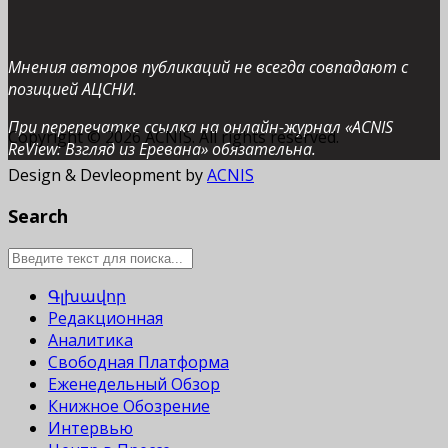
Мнения авторов публикаций не всегда совпадают с
позицией АЦСНИ.
При перепечатке ссылка на онлайн-журнал «ACNIS
Copyright © 2026 ACNIS. All rights reserved.
ReView: Взгляд из Еревана» обязательна.
Design & Devleopment by
ACNIS
Search
Գլխավոր
Редакционная
Аналитика
Свободная Платформа
Еженедельный Обзор
Книжное Обозрение
Интервью