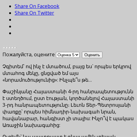
Share On Facebook
Share On Twitter
Пожалуйста, оцените
Չգիտեմ՝ ով ինչ է մտածում, բայց ես` որպես երկրով
մտահոգ մեկը, ցնցված եմ այս
«նորամուծությունից»: Ինչպե՞ս թե…
Փաշինյանը Հայաստանի 4-րդ հանրապետությունն
է ստեղծում, ըստ էության, կործանելով Հայաստանի
3-րդ հանրապետությունը։ Լեւոն Տեր-Պետրոսյանի
փառքը՝ որպես հիմնադիր-նախագահ նրան,
հավանաբար, հանգիստ չի տալիս: Ինչո՞վ է պակաս
Առաջին նախագահից:
Ուրեմն՝ նա պատրաստ է գնալ ամեն տեսակ