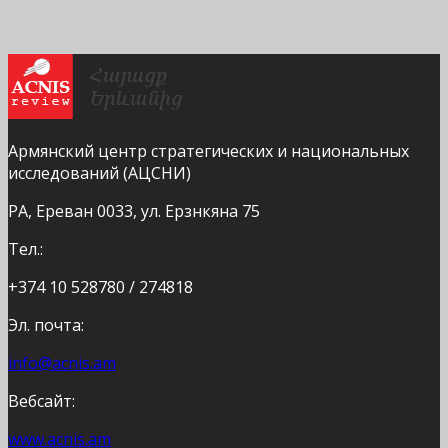
Армянский центр стратегических и национальных
исследований (АЦСНИ)
РА, Ереван 0033, ул. Ерзнкяна 75
Тел.:
+374 10 528780 / 274818
Эл. почта:
info@acnis.am
Вебсайт:
www.acnis.am