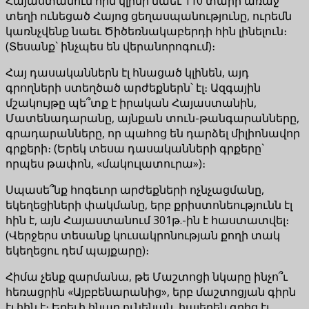
Հայաստանում հին կլինի նաեւ 110 տարի առաջ
տեղի ունեցած Հայոց ցեղասպանությունը, ուրեմն
կառնչվենք նաեւ Ծիծեռնակաբերդի հին լինելուն։
(Տեսանք` ինչպես են վերանորոգում)։
Հայ դասականներն էլ հնացած կլինեն, այդ
գրողների ստեղծած արժեքներն՝ էլ։ Ազգային
մշակույթը պե՞տք է իրական Հայաստանին,
Մատենադարանը, այնքան տուն-թանգարանները,
գրադարանները, որ պահոց են դարձել միլիոնավոր
գրքերի։ (Երեկ տեսա դասականների գրքերը`
որպես թափոն, «մակուլատուրա»)։
Սպասե՞նք հոգեւոր արժեքների ոչնչացմանը,
եկեղեցիների փակմանը, երբ քրիստոնեությունն էլ
հին է, այն Հայաստանում 301թ.-ին է հաստատվել։
(Վերջերս տեսանք կուսակրոնության քողի տակ
եկեղեցու դեմ պայքարը)։
Հիմա չենք զարմանա, թե Մաշտոցի նկարը ինչո՞ւ
հեռացրին «Այբբենարանից», երբ մաշտոցյան գիրն
էլ հին է։ Երեւի հնար ունենան, հայերեն գրից էլ