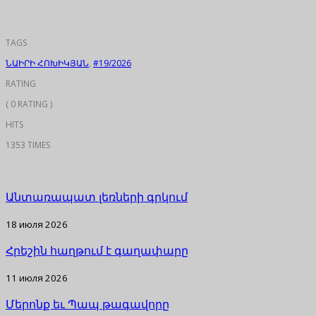
TAGS
ՆԱԻՐԻ ՀՈԽԻԿՅԱՆ
,
#19/2026
RATING
( 0 RATING )
HITS
1353 TIMES
Անտառապատ լեռների գրկում
18 июля 2026
Հրեշին հաղթում է գաղափարը
11 июля 2026
Մերոնք եւ Պապ թագավորը