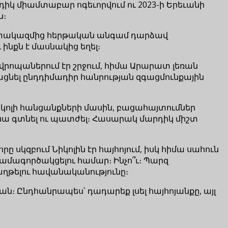
րդիկ միամտաբար ոգեւորվում ու 2023-ի Երեւանի
ն։
աշխատակազմից հերթական անգամ դարձավ
 ինքն է մասնակից եղել։
րոպաներում էր շրջում, հիմա Արարատ լեռան
իացնել ընդդիմադիր հանրության զգացմունքային
 Նիկոլի հանցանքների մասին, բացահայտումներ
րողանա գտնել ու պատժել։ Հասարակ մարդիկ միշտ
րը սկզբում Նիկոլին էր հայհոյում, իսկ հիմա սահուն
ամագործակցելու համար։ Ինչո՞ւ։ Պարզ
աղթելու հավանականությունը։
յան։ Ընդհանրապես՝ դադարեք լսել հայհոյանքը, այլ