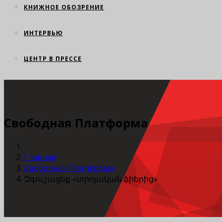
КНИЖНОЕ ОБОЗРЕНИЕ
ИНТЕРВЬЮ
ЦЕНТР В ПРЕССЕ
Свободная Платформа
Главная
Свободная Платформа
Զգուշացեք «տրոյական ձիերից»