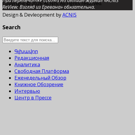
При перепечатке ссылка на онлайн-журнал «ACNIS
Copyright © 2026 ACNIS. All rights reserved.
ReView: Взгляд из Еревана» обязательна.
Design & Devleopment by
ACNIS
Search
Գլխավոր
Редакционная
Аналитика
Свободная Платформа
Еженедельный Обзор
Книжное Обозрение
Интервью
Центр в Прессе