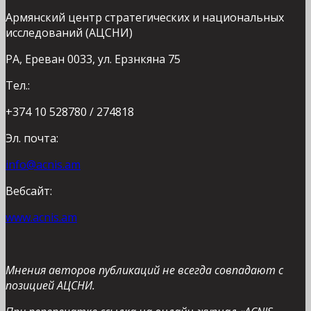
Армянский центр стратегических и национальных
исследований (АЦСНИ)
РА, Ереван 0033, ул. Ерзнкяна 75
Тел.:
+374 10 528780 / 274818
Эл. почта:
info@acnis.am
Вебсайт:
www.acnis.am
Мнения авторов публикаций не всегда совпадают с
позицией АЦСНИ.