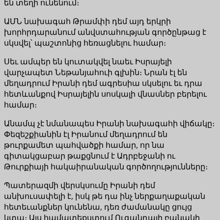
են տեղի ունենում։
ԱՄՆ նախագահ Թրամփի դեմ այդ երկրի
խորհրդարանում անվստահության գործընթաց է
սկսվել՝ պաշտոնից հեռացնելու համար։
Սեւ ամպեր են կուտակվել նաեւ Իսրայելի
վարչապետ Նեթանյահուի գլխին։ Նրան էլ են
մեղադրում Իրանի դեմ ագրեսիա սկսելու եւ դրա
հետևանքով Իսրայելին սոսկալի վնասներ բերելու
համար։
Անամպ չէ նմանապես Իրանի նախագահի վիճակը։
Փեզեշքիանին էլ Իրանում մեղադրում են
թուրքամետ պահվածքի համար, որ նա
գիտակցաբար թաքցնում է Ադրբեջանի ու
Թուրքիայի հակաիրանական գործողությունները։
Պատերազմի վերսկսումը Իրանի դեմ
անխուսափելի է, իսկ թե դա ինչ ներքաղաքական
հետեւանքներ կունենա, դեռ ժամանակը ցույց
կտա։ Այս համատեքստում Ուգանդայի բանակի