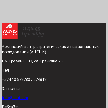
Армянский центр стратегических и национальных
исследований (АЦСНИ)
РА, Ереван 0033, ул. Ерзнкяна 75
Тел.:
+374 10 528780 / 274818
Эл. почта:
info@acnis.am
Вебсайт: