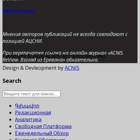
www.acnis.am
Мнения авторов публикаций не всегда совпадают с
позицией АЦСНИ.
При перепечатке ссылка на онлайн-журнал «ACNIS
Copyright © 2026 ACNIS. All rights reserved.
ReView: Взгляд из Еревана» обязательна.
Design & Devleopment by
ACNIS
Search
Գլխավոր
Редакционная
Аналитика
Свободная Платформа
Еженедельный Обзор
Книжное Обозрение