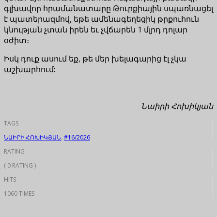
գլխավոր հրամանատարը Թուրքիային սպառնացել
է պատերազմով, եթե ամենագեղեցիկ թրքուհուն
կնության չտան իրեն եւ չվճարեն 1 մլրդ դոլար
օժիտ։
Իսկ դուք ասում եք, թե մեր խելագարից էլ չկա
աշխարհում:
Նաիրի Հոխիկյան
TAGS
ՆԱԻՐԻ ՀՈԽԻԿՅԱՆ
,
#16/2026
RATING
( 0 RATING )
HITS
1060 TIMES