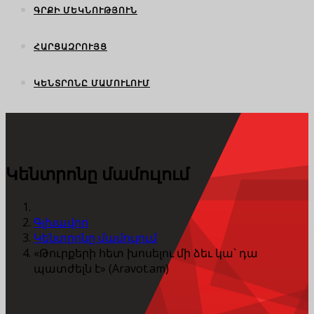
ԳՐՔԻ ՄԵԿՆՈՒԹՅՈՒՆ
ՀԱՐՑԱԶՐՈՒՅՑ
ԿԵՆՏՐՈՆԸ ՄԱՄՈՒԼՈՒՄ
Կենտրոնը մամուլում
Գլխավոր
Կենտրոնը մամուլում
«Թուրքերի հետ խոսելու մի ձեւ կա` դա
պատժելն է» (Aravot.am)