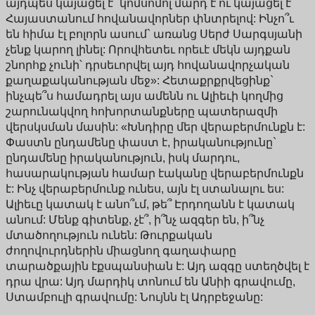
այդպես կայացել է` կոմսոմոլ մարդ է ու կայացել է
Հայաստանում հովանավորներ փնտրելով: Ինչո՞ւ
են հիմա էլ բոլորն ասում` առանց Սերժ Սարգսյանի
չենք կարող լինել: Որովհետեւ որեւէ մեկն այդքան
շնորհք չունի՝ դրսեւորվել այդ հովանավորչական
քաղաքականության մեջ»: Հետաքրքրվեցինք`
ինչպե՞ս համադրել այս ամենն ու Ալիեւի կողմից
շարունակվող հոխորտանքները պատերազմի
վերսկսման մասին: «Խնդիրը մեր վերաբերմունքն է:
Փաստն ընդամենը փաստ է, իրականությունը`
ընդամենը իրականություն, իսկ մարդու,
հասարակության համար էականը վերաբերմունքն
է: Ինչ վերաբերմունք ունես, այն էլ ստանալու ես:
Ալիեւը կատակ է անո՞ւմ, թե՞ Էրդողանն է կատակ
անում: Մենք գիտենք, չէ՞, ի՞նչ ազգեր են, ի՞նչ
մտածողություն ունեն: Թուրքական
ժողովուրդներին միացնող գաղափարը
տարածքային էքսպանսիան է: Այդ ազգը ստեղծվել է
դրա վրա: Այդ մարդիկ տոնում են Անիի գրավումը,
Ստամբուլի գրավումը: Նույնն էլ Ադրբեջանը: