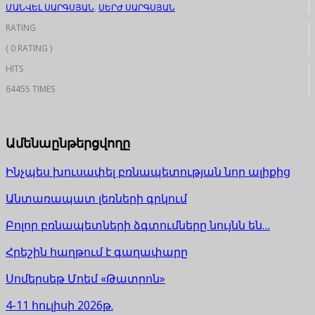
ՄԱՆՎԵԼ ՍԱՐԳՍՅԱՆ
,
ՍԵՐԺ ՍԱՐԳՍՅԱՆ
RATING
( 0 RATING )
HITS
64455 TIMES
Ամենաընթերցվողը
Ինչպես խուսափել բռնապետության նոր ալիքից
Անտառապատ լեռների գրկում
Բոլոր բռնապետների ձգտումները նույնն են…
Հրեշին հաղթում է գաղափարը
Սոմերսեթ Մոեմ «Թատրոն»
4-11 հուլիսի 2026թ.