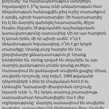
ընդունել: Դա հանրապետություն ստեղծելու
հռչակագիր է, ի՞նչ կապ ունի անկախության հետ:
Անկախության հանրաքվեն լրիվ ուրիշ տարածքում
է արվել, պիտի հայտարարվեր: Չի հայտարարվել:
Էդ էլ են մարդիկ վախեցել հայտարարել, ճիշտ
էնպես, ինչպես 18 թվականին դաշնակցական
կառավարությունը սարսափեց: Մի օր այս հարցերն
էլ կտան իրեն, մի օր պիտի ասեն` ո՞ւր է
Անկախության հռչակագիրը, ո՞րն է քո երկրի
տարածքը: Սրանք լուրջ հարցեր են: Սա
ընդդիմադիր քննադատություն չէ: Սրանք
խնդիրներ են, որոնք դրված են սեղանին, եւ այս
մարդիկ ցանկություն չունեն դրանք լուծելու:
Սարսափում են ցանկացած սուվերեն քայլից: Միակ
սուվերեն որոշումը, որը եղել է, 1989 թվականի
դեկտեմբերի 1-ինն էր (Հայկական ԽՍՀ-ի եւ
Լեռնային Ղարաբաղի միավորման որոշումը
նկատի ունի- Ն. Գ.). երկու տարուց շուտափույթ,
սարսափահար հրաժարվեցին: Սա է մեր
ողբերգությունը` մարդիկ սարսափում են սուվերեն
քայլերից, սարսափում են ինքնորոշումից»: Մանվել