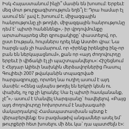
Իսկ Հայաստանում ինչի՞ մասին են խոսում: Երբեւէ
մեզ մոտ թուրքագիտություն եղե՞լ է: Դրա համար էլ
ասում են` լավ է, խոսում է, միջազգային
հանրությունը չի թողնի, միջազգային հանրությունը
դեմ է` պիտի հանձնենք»,- իր վրդովմունքը
արտահայտեց մեր զրուցակիցը` փաստելով, որ,
ըստ էության, հույսներս դրել ենք Աստծո վրա: Նա
հարցն այն չի համարում, որ «իրենք իրենցից ինչ-որ
բան են ներկայացնում», քան որ «այդ ժողովուրդը
երբեւէ ի վիճակի էլ չի պաշտպանվելու»: Հիշեցնում
է Հեյդար Ալիեւի նախկին մերձավորներից Ռասուլ
Գուլիեւի 2007 թվականին տպագրված
հարցազրույցը, որտեղ նա ուղիղ ասում է այդ
մասին: «Հենց այնպես թողել են երկրի կեսն ու
փախել, ոչ ոք չի կրակել: Սա էլ պիտի հասկանանք,
չէ՞»,- ասում է Մանվել Սարգսյանը` հավելելով. «Բայց
այդ ժողովուրդը հոխորտում է նախագահի
մակարդակով: Համապատասխան պետք է
վերաբերվենք: Ես բազմաթիվ անգամներ ասել եմ`
թուրքերի հետ խոսելու մի ձեւ կա` դա պատժելն է»: