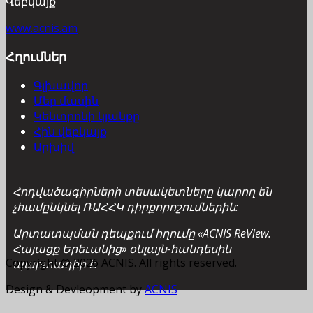
Վեբկայք՝
www.acnis.am
Հղումներ
Գլխավոր
Մեր մասին
Կենտրոնի կյանքը
Հին վեբկայք
Արխիվ
Հոդվածագիրների տեսակետները կարող են
չհամընկնել ՌԱՀՀԿ դիրքորոշումներին:
Արտատպման դեպքում հղումը «ACNIS ReView.
Հայացք Երեւանից» օնլայն-հանդեսին
Copyright © 2026 ACNIS. All rights reserved.
պարտադիր է:
Design & Devleopment by
ACNIS