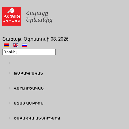
Շաբաթ, Օգոստոսի 08, 2026
ԽՄԲԱԳՐԱԿԱՆ
ՎԵՐԼՈՒԾԱԿԱՆ
ԱԶԱՏ ԱՄԲԻՈՆ
ՇԱԲԱԹՎԱ ԱՆՑՈՒԴԱՐՁ