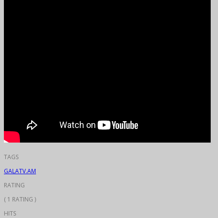
TAGS
GALATV.AM
RATING
( 1 RATING )
HITS