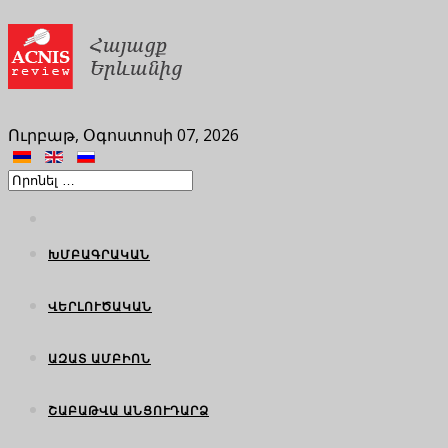
Ուրբաթ, Օգոստոսի 07, 2026
ԽՄԲԱԳՐԱԿԱՆ
ՎԵՐԼՈՒԾԱԿԱՆ
ԱԶԱՏ ԱՄԲԻՈՆ
ՇԱԲԱԹՎԱ ԱՆՑՈՒԴԱՐՁ