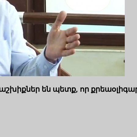
 Երաշխիքներ են պետք, որ քրեաօլի