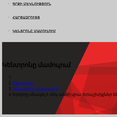
ԳՐՔԻ ՄԵԿՆՈՒԹՅՈՒՆ
ՀԱՐՑԱԶՐՈՒՅՑ
ԿԵՆՏՐՈՆԸ ՄԱՄՈՒԼՈՒՄ
Կենտրոնը մամուլում
Գլխավոր
Կենտրոնը մամուլում
Երկիրը մնացել է մեկ անձի վրա. Երաշխիքներ 