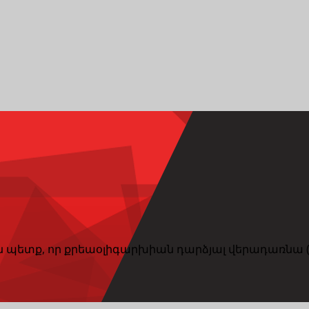
են պետք, որ քրեաօլիգարխիան դարձյալ վերադառնա (G